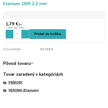
Eternum 18/0 2,2 mm
1,79 €
/
ks
1,46 €
bez DPH
Pridať do košíka
Číslo produktu:
ET-319-5
Pôvod tovaru
Tovar zaradený v kategóriách
PRÍBORY
VERONA (Eternum)