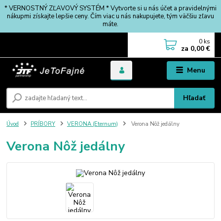
* VERNOSTNÝ ZĽAVOVÝ SYSTÉM * Vytvorte si u nás účet a pravidelnými
nákupmi získajte lepšie ceny. Čím viac u nás nakupujete, tým väčšiu zľavu
máte.
0
ks
za
0,00 €
Menu
Hľadať
Úvod
PRÍBORY
VERONA (Eternum)
Verona Nôž jedálny
Verona Nôž jedálny