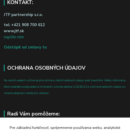
KONTAKT:
JTF partnership s.r.o.
tel:
+421 908 700 612
www.jtf.sk
napíšte nám
Odstúpiť od zmluvy tu
OCHRANA OSOBNÝCH ÚDAJOV
Na našich weboch ručíme za plnú ochranu Vašich osobných údajov pred zneužitím. Všetky informácie,
ktoré uvediete o svojej osobe, sú chránené v zmysle zákona č.122/2013 Z.z. o ochrane osobných údajov a o
zmene a doplnení niektorých zákonov.
Radi Vám pomôžeme:
+421 908 700 612
Pre základnú funkčnosť, spríjemnenie používania webu, analytické