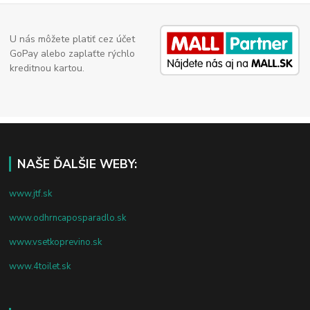
U nás môžete platiť cez účet
GoPay alebo zaplaťte rýchlo
kreditnou kartou.
NAŠE ĎALŠIE WEBY:
www.jtf.sk
www.odhrncaposparadlo.sk
www.vsetkoprevino.sk
www.4toilet.sk