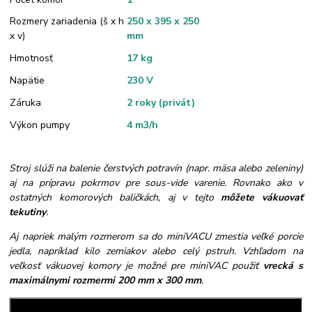
Rozmery zariadenia (š x h
250 x 395 x 250
x v)
mm
Hmotnosť
17 kg
Napätie
230 V
Záruka
2 roky (privát)
Výkon pumpy
4 m3/h
Stroj slúži na balenie čerstvých potravín (napr. mäsa alebo zeleniny)
aj na prípravu pokrmov pre sous-vide varenie. Rovnako ako v
ostatných komorových baličkách, aj v tejto
môžete vákuovať
tekutiny
.
Aj napriek malým rozmerom sa do miniVACU zmestia veľké porcie
jedla, napríklad kilo zemiakov alebo celý pstruh. Vzhľadom na
veľkosť vákuovej komory je možné pre miniVAC použiť
vrecká s
maximálnymi rozmermi 200 mm x 300 mm
.