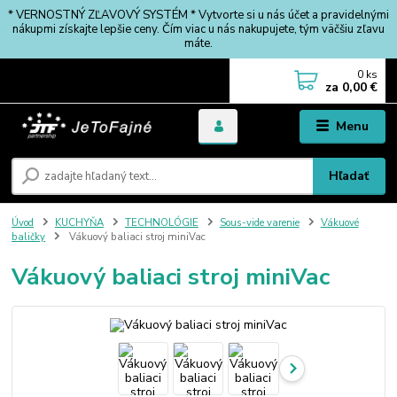
* VERNOSTNÝ ZĽAVOVÝ SYSTÉM * Vytvorte si u nás účet a pravidelnými
nákupmi získajte lepšie ceny. Čím viac u nás nakupujete, tým väčšiu zľavu
máte.
0
ks
za
0,00 €
Menu
Hľadať
Úvod
KUCHYŇA
TECHNOLÓGIE
Sous-vide varenie
Vákuové
baličky
Vákuový baliaci stroj miniVac
Vákuový baliaci stroj miniVac