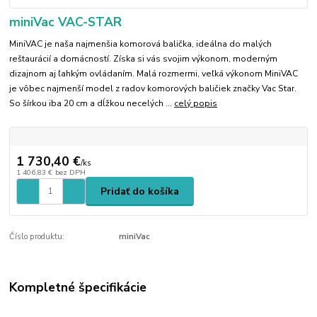
miniVac VAC-STAR
MiniVAC je naša najmenšia komorová balička, ideálna do malých
reštaurácií a domácností. Získa si vás svojim výkonom, moderným
dizajnom aj ľahkým ovládaním. Malá rozmermi, veľká výkonom MiniVAC
je vôbec najmenší model z radov komorových baličiek značky Vac Star.
So šírkou iba 20 cm a dĺžkou necelých ...
celý popis
1 730,40 €
/
ks
1 406,83 €
bez DPH
Pridať do košíka
Číslo produktu:
miniVac
Kompletné špecifikácie