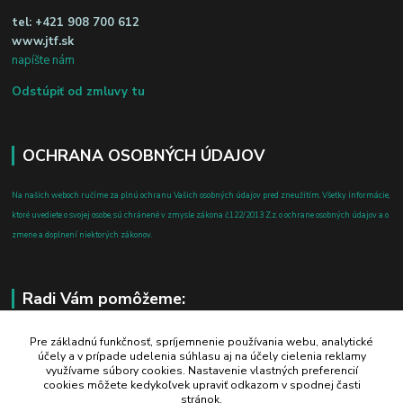
tel:
+421 908 700 612
www.jtf.sk
napíšte nám
Odstúpiť od zmluvy tu
OCHRANA OSOBNÝCH ÚDAJOV
Na našich weboch ručíme za plnú ochranu Vašich osobných údajov pred zneužitím. Všetky informácie,
ktoré uvediete o svojej osobe, sú chránené v zmysle zákona č.122/2013 Z.z. o ochrane osobných údajov a o
zmene a doplnení niektorých zákonov.
Radi Vám pomôžeme:
+421 908 700 612
Pre základnú funkčnosť, spríjemnenie používania webu, analytické
účely a v prípade udelenia súhlasu aj na účely cielenia reklamy
po-pia: 8.00 - 16.00
využívame súbory cookies. Nastavenie vlastných preferencií
cookies môžete kedykoľvek upraviť odkazom v spodnej časti
business@jtf.sk
stránok.