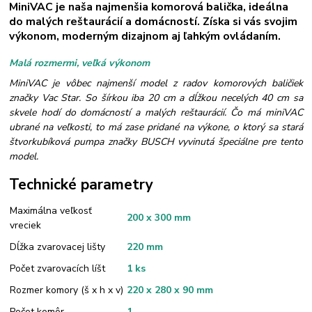
MiniVAC je naša najmenšia komorová balička, ideálna
do malých reštaurácií a domácností. Získa si vás svojim
výkonom, moderným dizajnom aj ľahkým ovládaním.
Malá rozmermi, veľká výkonom
MiniVAC je vôbec najmenší model z radov komorových baličiek
značky Vac Star. So šírkou iba 20 cm a dĺžkou necelých 40 cm sa
skvele hodí do domácností a malých reštaurácií. Čo má miniVAC
ubrané na veľkosti, to má zase pridané na výkone, o ktorý sa stará
štvorkubíková pumpa značky BUSCH vyvinutá špeciálne pre tento
model.
Technické parametry
Maximálna veľkosť
200 x 300 mm
vreciek
Dĺžka zvarovacej lišty
220 mm
Počet zvarovacích líšt
1 ks
Rozmer komory (š x h x v)
220 x 280 x 90 mm
Počet komôr
1