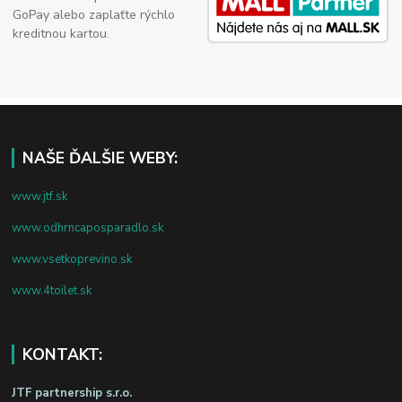
GoPay alebo zaplaťte rýchlo
kreditnou kartou.
NAŠE ĎALŠIE WEBY:
www.jtf.sk
www.odhrncaposparadlo.sk
www.vsetkoprevino.sk
www.4toilet.sk
KONTAKT:
JTF partnership s.r.o.