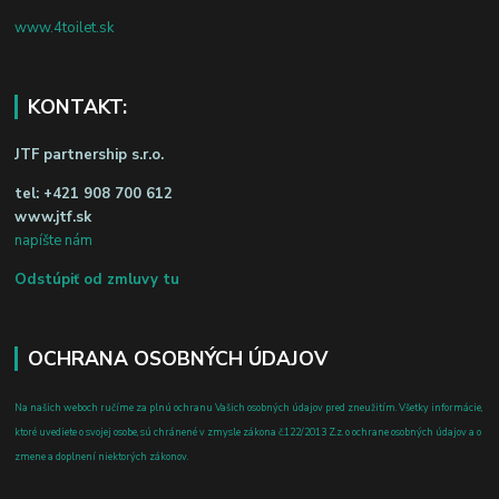
www.4toilet.sk
KONTAKT:
JTF partnership s.r.o.
tel:
+421 908 700 612
www.jtf.sk
napíšte nám
Odstúpiť od zmluvy tu
OCHRANA OSOBNÝCH ÚDAJOV
Na našich weboch ručíme za plnú ochranu Vašich osobných údajov pred zneužitím. Všetky informácie,
ktoré uvediete o svojej osobe, sú chránené v zmysle zákona č.122/2013 Z.z. o ochrane osobných údajov a o
zmene a doplnení niektorých zákonov.