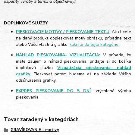
kapacity výroby a termínu objednávky).
DOPLNKOVÉ SLUŽBY:
PIESKOVACIE MOTÍVY / PIESKOVANIE TEXTU
: Ak chcete
na daný produkt dopieskovať motív obrázku, prípadne text
alebo Vašu vlastnú grafiku,
kliknite do tejto kategórie
.
NÁHĽAD PIESKOVANIA- VIZUALIZÁCIA
: V prípade, že
máte záujem o náhľad pieskovania, pridajte si do košíka
doplnkovú službu
Vizualizácia pieskovania- náhľad
grafiky
. Pieskovať potom budeme až na základe Vášho
odsúhlasenia grafiky.
EXPRES PIESKOVANIE DO 5 DNÍ
- zrýchlená výroba
pieskovania
Tovar zaradený v kategóriách
GRAVÍROVANIE - motívy