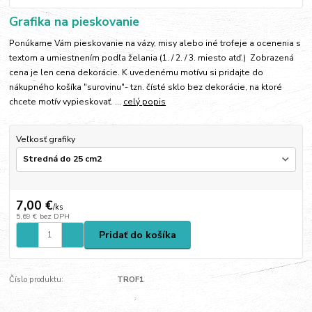
Grafika na pieskovanie
Ponúkame Vám pieskovanie na vázy, misy alebo iné trofeje a ocenenia s
textom a umiestnením podľa želania (1. / 2. / 3. miesto atď.) Zobrazená
cena je len cena dekorácie. K uvedenému motívu si pridajte do
nákupného košíka "surovinu"- tzn. čísté sklo bez dekorácie, na ktoré
chcete motív vypieskovať. ...
celý popis
Veľkosť grafiky
7,00 €
/
ks
5,69 €
bez DPH
Pridať do košíka
Číslo produktu:
TROF1