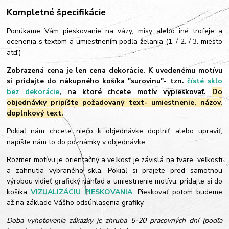
Kompletné špecifikácie
Ponúkame Vám pieskovanie na vázy, misy alebo iné trofeje a
ocenenia s textom a umiestnením podľa želania (1. / 2. / 3. miesto
atď.)
Zobrazená cena je len cena dekorácie. K uvedenému motívu
si pridajte do nákupného košíka "surovinu"- tzn.
čísté sklo
bez dekorácie
, na ktoré chcete motív vypieskovať.
Do
objednávky pripíšte požadovaný text- umiestnenie, názov,
doplnkový text.
Pokiaľ nám chcete niečo k objednávke doplniť alebo upraviť,
napíšte nám to do poznámky v objednávke.
Rozmer motívu je orientačný a veľkosť je závislá na tvare, veľkosti
a zahnutia vybraného skla. Pokiaľ si prajete pred samotnou
výrobou vidieť grafický náhľad a umiestnenie motívu, pridajte si do
košíka
VIZUALIZÁCIU PIESKOVANIA
. Pieskovať potom budeme
až na základe Vášho odsúhlasenia grafiky.
Doba vyhotovenia zákazky je zhruba 5-20 pracovných dní (podľa