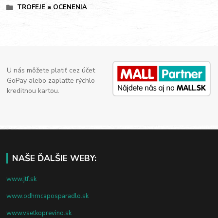
TROFEJE a OCENENIA
U nás môžete platiť cez účet
GoPay alebo zaplaťte rýchlo
kreditnou kartou.
NAŠE ĎALŠIE WEBY:
www.jtf.sk
www.odhrncaposparadlo.sk
www.vsetkoprevino.sk