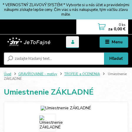
* VERNOSTNÝ ZĽAVOVÝ SYSTÉM * Vytvorte si u nás účet a pravidelnými
nákupmi získajte lepšie ceny. Čím viac u nás nakupujete, tým väčšiu zľavu
máte.
0
ks
za
0,00 €
Menu
Hľadať
Úvod
GRAVÍROVANIE - motívy
TROFEJE a OCENENIA
Umiestnenie
ZÁKLADNÉ
Umiestnenie ZÁKLADNÉ