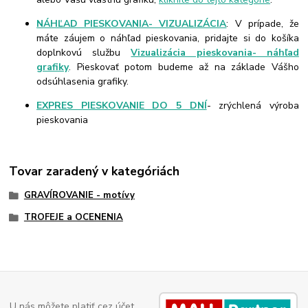
NÁHĽAD PIESKOVANIA- VIZUALIZÁCIA
: V prípade, že
máte záujem o náhľad pieskovania, pridajte si do košíka
doplnkovú službu
Vizualizácia pieskovania- náhľad
grafiky
. Pieskovať potom budeme až na základe Vášho
odsúhlasenia grafiky.
EXPRES PIESKOVANIE DO 5 DNÍ
- zrýchlená výroba
pieskovania
Tovar zaradený v kategóriách
GRAVÍROVANIE - motívy
TROFEJE a OCENENIA
U nás môžete platiť cez účet