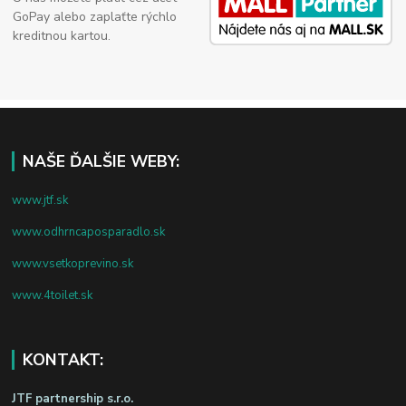
GoPay alebo zaplaťte rýchlo
kreditnou kartou.
NAŠE ĎALŠIE WEBY:
www.jtf.sk
www.odhrncaposparadlo.sk
www.vsetkoprevino.sk
www.4toilet.sk
KONTAKT:
JTF partnership s.r.o.