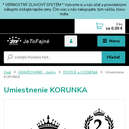
* VERNOSTNÝ ZĽAVOVÝ SYSTÉM * Vytvorte si u nás účet a pravidelnými
nákupmi získajte lepšie ceny. Čím viac u nás nakupujete, tým väčšiu zľavu
máte.
0
ks
za
0,00 €
Menu
Hľadať
Úvod
GRAVÍROVANIE - motívy
TROFEJE a OCENENIA
Umiestnenie
KORUNKA
Umiestnenie KORUNKA