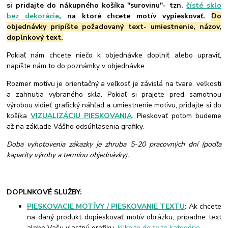
si pridajte do nákupného košíka "surovinu"- tzn.
čísté sklo
bez dekorácie
, na ktoré chcete motív vypieskovať.
Do
objednávky pripíšte požadovaný text- umiestnenie, názov,
doplnkový text.
Pokiaľ nám chcete niečo k objednávke doplniť alebo upraviť,
napíšte nám to do poznámky v objednávke.
Rozmer motívu je orientačný a veľkosť je závislá na tvare, veľkosti
a zahnutia vybraného skla. Pokiaľ si prajete pred samotnou
výrobou vidieť grafický náhľad a umiestnenie motívu, pridajte si do
košíka
VIZUALIZÁCIU PIESKOVANIA
. Pieskovať potom budeme
až na základe Vášho odsúhlasenia grafiky.
Doba vyhotovenia zákazky je zhruba 5-20 pracovných dní (podľa
kapacity výroby a termínu objednávky).
DOPLNKOVÉ SLUŽBY:
PIESKOVACIE MOTÍVY / PIESKOVANIE TEXTU
: Ak chcete
na daný produkt dopieskovať motív obrázku, prípadne text
alebo Vašu vlastnú grafiku,
kliknite do tejto kategórie
.