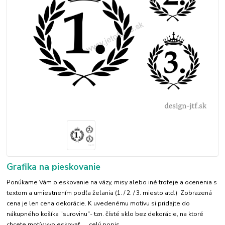
Grafika na pieskovanie
Ponúkame Vám pieskovanie na vázy, misy alebo iné trofeje a ocenenia s
textom a umiestnením podľa želania (1. / 2. / 3. miesto atď.) Zobrazená
cena je len cena dekorácie. K uvedenému motívu si pridajte do
nákupného košíka "surovinu"- tzn. čísté sklo bez dekorácie, na ktoré
chcete motív vypieskovať. ...
celý popis