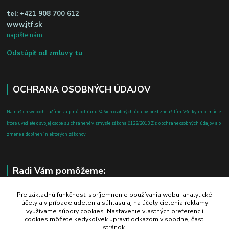
tel:
+421 908 700 612
www.jtf.sk
napíšte nám
Odstúpiť od zmluvy tu
OCHRANA OSOBNÝCH ÚDAJOV
Na našich weboch ručíme za plnú ochranu Vašich osobných údajov pred zneužitím. Všetky informácie,
ktoré uvediete o svojej osobe, sú chránené v zmysle zákona č.122/2013 Z.z. o ochrane osobných údajov a o
zmene a doplnení niektorých zákonov.
Radi Vám pomôžeme:
+421 908 700 612
Pre základnú funkčnosť, spríjemnenie používania webu, analytické
účely a v prípade udelenia súhlasu aj na účely cielenia reklamy
po-pia: 8.00 - 16.00
využívame súbory cookies. Nastavenie vlastných preferencií
cookies môžete kedykoľvek upraviť odkazom v spodnej časti
business@jtf.sk
stránok.