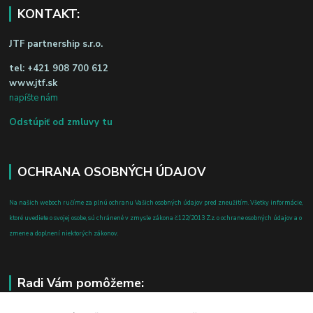
KONTAKT:
JTF partnership s.r.o.
tel:
+421 908 700 612
www.jtf.sk
napíšte nám
Odstúpiť od zmluvy tu
OCHRANA OSOBNÝCH ÚDAJOV
Na našich weboch ručíme za plnú ochranu Vašich osobných údajov pred zneužitím. Všetky informácie,
ktoré uvediete o svojej osobe, sú chránené v zmysle zákona č.122/2013 Z.z. o ochrane osobných údajov a o
zmene a doplnení niektorých zákonov.
Radi Vám pomôžeme: