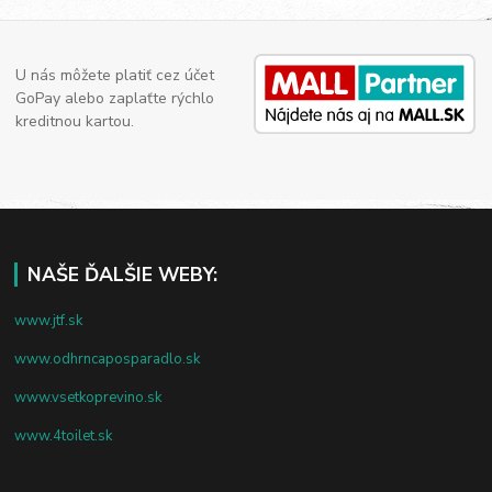
U nás môžete platiť cez účet
GoPay alebo zaplaťte rýchlo
kreditnou kartou.
NAŠE ĎALŠIE WEBY:
www.jtf.sk
www.odhrncaposparadlo.sk
www.vsetkoprevino.sk
www.4toilet.sk