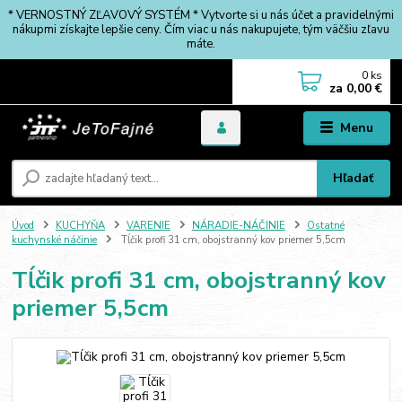
* VERNOSTNÝ ZĽAVOVÝ SYSTÉM * Vytvorte si u nás účet a pravidelnými
nákupmi získajte lepšie ceny. Čím viac u nás nakupujete, tým väčšiu zľavu
máte.
0
ks
za
0,00 €
Menu
Hľadať
Úvod
KUCHYŇA
VARENIE
NÁRADIE-NÁČINIE
Ostatné
kuchynské náčinie
Tĺčik profi 31 cm, obojstranný kov priemer 5,5cm
Tĺčik profi 31 cm, obojstranný kov
priemer 5,5cm