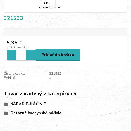
321533
5,36 €
4,36 €
bez DPH
Pridať do košíka
Číslo produktu:
321533
EAN kód:
1
Tovar zaradený v kategóriách
NÁRADIE-NÁČINIE
Ostatné kuchynské náčinie