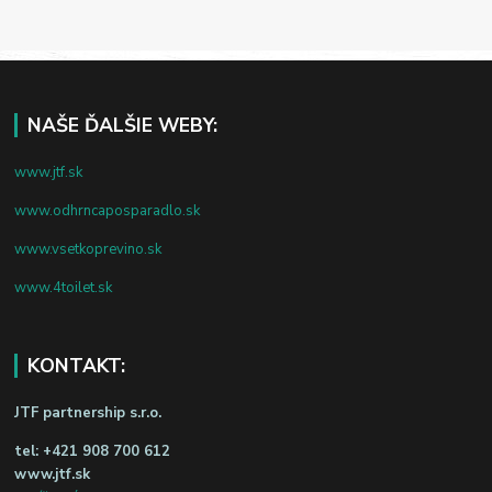
NAŠE ĎALŠIE WEBY:
www.jtf.sk
www.odhrncaposparadlo.sk
www.vsetkoprevino.sk
www.4toilet.sk
KONTAKT:
JTF partnership s.r.o.
tel:
+421 908 700 612
www.jtf.sk