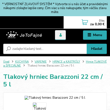
* VERNOSTNÝ ZĽAVOVÝ SYSTÉM * Vytvorte si u nás účet a pravidelnými
nákupmi získajte lepšie ceny. Čím viac u nás nakupujete, tým väčšiu zľavu
máte.
0
ks
za
0,00 €
Menu
Hľadať
Úvod
KUCHYŇA
VARENIE
HRNCE a KASTRÓLY
Hrnce TLAKOVÉ
a ŠPECIÁLNE
Tlakový hrniec Barazzoni 22 cm / 5 l
Tlakový hrniec Barazzoni 22 cm /
5 l