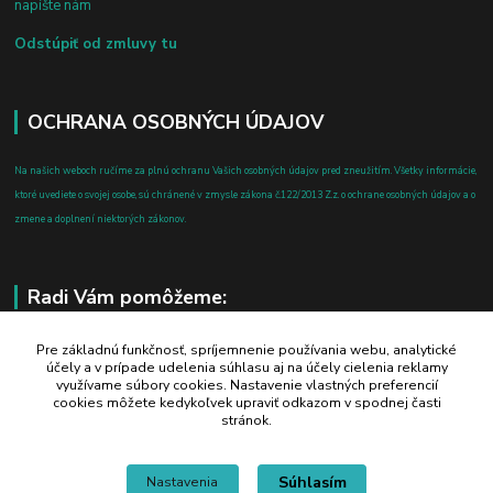
napíšte nám
Odstúpiť od zmluvy tu
OCHRANA OSOBNÝCH ÚDAJOV
Na našich weboch ručíme za plnú ochranu Vašich osobných údajov pred zneužitím. Všetky informácie,
ktoré uvediete o svojej osobe, sú chránené v zmysle zákona č.122/2013 Z.z. o ochrane osobných údajov a o
zmene a doplnení niektorých zákonov.
Radi Vám pomôžeme:
+421 908 700 612
Pre základnú funkčnosť, spríjemnenie používania webu, analytické
účely a v prípade udelenia súhlasu aj na účely cielenia reklamy
po-pia: 8.00 - 16.00
využívame súbory cookies. Nastavenie vlastných preferencií
cookies môžete kedykoľvek upraviť odkazom v spodnej časti
business@jtf.sk
stránok.
Súhlasím
Nastavenia