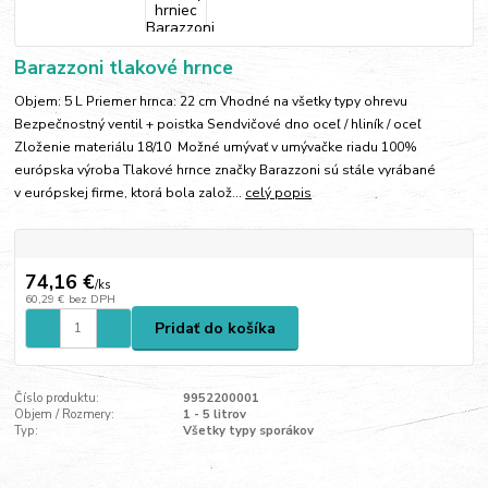
Barazzoni tlakové hrnce
Objem: 5 L Priemer hrnca: 22 cm Vhodné na všetky typy ohrevu
Bezpečnostný ventil + poistka Sendvičové dno oceľ / hliník / oceľ
Zloženie materiálu 18/10 Možné umývať v umývačke riadu 100%
európska výroba Tlakové hrnce značky Barazzoni sú stále vyrábané
v európskej firme, ktorá bola založ...
celý popis
74,16 €
/
ks
60,29 €
bez DPH
Pridať do košíka
Číslo produktu:
9952200001
Objem / Rozmery:
1 - 5 litrov
Typ:
Všetky typy sporákov