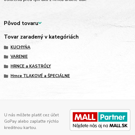
Pôvod tovaru
Tovar zaradený v kategóriách
KUCHYŇA
VARENIE
HRNCE a KASTRÓLY
Hrnce TLAKOVÉ a ŠPECIÁLNE
U nás môžete platiť cez účet
GoPay alebo zaplaťte rýchlo
kreditnou kartou.