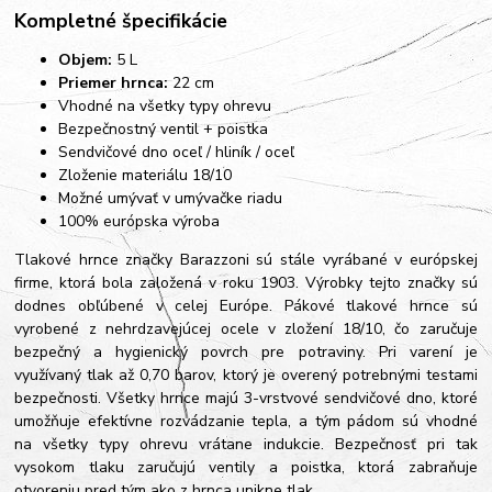
Kompletné špecifikácie
Objem:
5 L
Priemer hrnca:
22 cm
Vhodné na všetky typy ohrevu
Bezpečnostný ventil + poistka
Sendvičové dno oceľ / hliník / oceľ
Zloženie materiálu 18/10
Možné umývať v umývačke riadu
100% európska výroba
Tlakové hrnce značky Barazzoni sú stále vyrábané v európskej
firme, ktorá bola založená v roku 1903. Výrobky tejto značky sú
dodnes obľúbené v celej Európe. Pákové tlakové hrnce sú
vyrobené z nehrdzavejúcej ocele v zložení 18/10, čo zaručuje
bezpečný a hygienický povrch pre potraviny. Pri varení je
využívaný tlak až 0,70 barov, ktorý je overený potrebnými testami
bezpečnosti. Všetky hrnce majú 3-vrstvové sendvičové dno, ktoré
umožňuje efektívne rozvádzanie tepla, a tým pádom sú vhodné
na všetky typy ohrevu vrátane indukcie. Bezpečnosť pri tak
vysokom tlaku zaručujú ventily a poistka, ktorá zabraňuje
otvoreniu pred tým ako z hrnca unikne tlak.