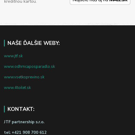
kreditnou kartou.
NAŠE ĎALŠIE WEBY:
www.jtf.sk
www.odhrncaposparadlo.sk
www.vsetkoprevino.sk
www.4toilet.sk
KONTAKT:
JTF partnership s.r.o.
tel:
+421 908 700 612