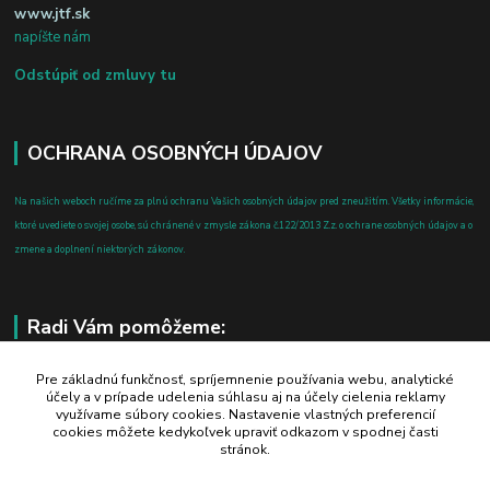
www.jtf.sk
napíšte nám
Odstúpiť od zmluvy tu
OCHRANA OSOBNÝCH ÚDAJOV
Na našich weboch ručíme za plnú ochranu Vašich osobných údajov pred zneužitím. Všetky informácie,
ktoré uvediete o svojej osobe, sú chránené v zmysle zákona č.122/2013 Z.z. o ochrane osobných údajov a o
zmene a doplnení niektorých zákonov.
Radi Vám pomôžeme:
+421 908 700 612
Pre základnú funkčnosť, spríjemnenie používania webu, analytické
účely a v prípade udelenia súhlasu aj na účely cielenia reklamy
po-pia: 8.00 - 16.00
využívame súbory cookies. Nastavenie vlastných preferencií
cookies môžete kedykoľvek upraviť odkazom v spodnej časti
business@jtf.sk
stránok.