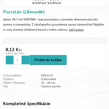
Porcelán G.Benedikt
tanier 26,7 cm VERONA - tvar porcelánu s jemným dekorom pôsobí
jemne a romanticky. Z obyčajného posedenia spraví výnimočné! Nájdite
si svoj vlastný obľúbený kúsok z tohto súboru.
celý popis
8,12 €
/
ks
6,60 €
bez DPH
Pridať do košíka
Číslo produktu:
VER2127
Výrobca:
G.Benedikt
Objem / Rozmery:
23 - 28 cm
Typ:
Taniere plytké
Kompletné špecifikácie