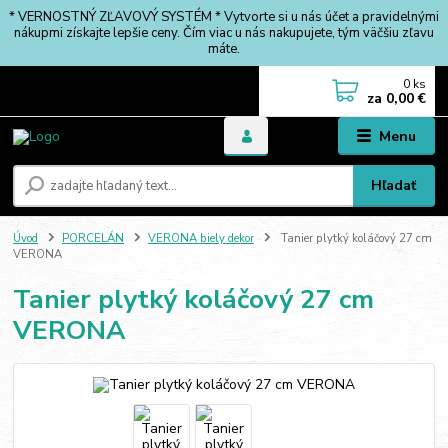
* VERNOSTNÝ ZĽAVOVÝ SYSTÉM * Vytvorte si u nás účet a pravidelnými
nákupmi získajte lepšie ceny. Čím viac u nás nakupujete, tým väčšiu zľavu
máte.
0
ks
za
0,00 €
Menu
Hľadať
Úvod
PORCELÁN
VERONA biely dekor
Tanier plytký koláčový 27 cm
VERONA
Tanier plytký koláčový 27 cm
VERONA