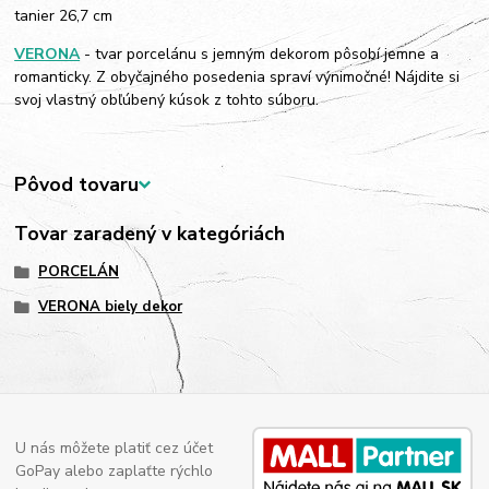
tanier 26,7 cm
VERONA
- tvar porcelánu s jemným dekorom pôsobí jemne a
romanticky. Z obyčajného posedenia spraví výnimočné! Nájdite si
svoj vlastný obľúbený kúsok z tohto súboru.
Pôvod tovaru
Tovar zaradený v kategóriách
PORCELÁN
VERONA biely dekor
U nás môžete platiť cez účet
GoPay alebo zaplaťte rýchlo