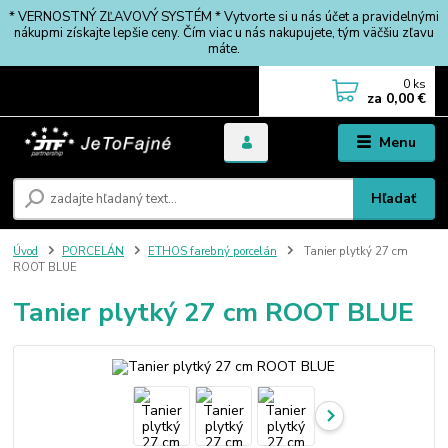
* VERNOSTNÝ ZĽAVOVÝ SYSTÉM * Vytvorte si u nás účet a pravidelnými
nákupmi získajte lepšie ceny. Čím viac u nás nakupujete, tým väčšiu zľavu
máte.
0
ks
za
0,00 €
Menu
Hľadať
Úvod
PORCELÁN
ETHOS farebný porcelán
Tanier plytký 27 cm
ROOT BLUE
Tanier plytký 27 cm ROOT BLUE