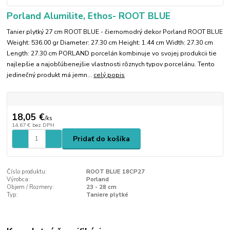
Porland Alumilite, Ethos- ROOT BLUE
Tanier plytký 27 cm ROOT BLUE - čiernomodrý dekor Porland ROOT BLUE
Weight: 536.00 gr Diameter: 27.30 cm Height: 1.44 cm Width: 27.30 cm
Length: 27.30 cm PORLAND porcelán kombinuje vo svojej produkcii tie
najlepšie a najobľúbenejšie vlastnosti rôznych typov porcelánu. Tento
jedinečný produkt má jemn...
celý popis
18,05 €
/
ks
14,67 €
bez DPH
Pridať do košíka
Číslo produktu:
ROOT BLUE 18CP27
Výrobca:
Porland
Objem / Rozmery:
23 - 28 cm
Typ:
Taniere plytké