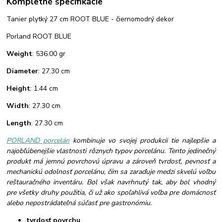
Kompletné špecifikácie
Tanier plytký 27 cm ROOT BLUE - čiernomodrý dekor
Porland ROOT BLUE
Weight
: 536.00 gr
Diameter
: 27.30 cm
Height
: 1.44 cm
Width
: 27.30 cm
Length
: 27.30 cm
PORLAND porcelán
kombinuje vo svojej produkcii tie najlepšie a
najobľúbenejšie vlastnosti rôznych typov porcelánu. Tento jedinečný
produkt má jemnú povrchovú úpravu a zároveň tvrdosť, pevnosť a
mechanickú odolnosť porcelánu, čím sa zaraďuje medzi skvelú voľbu
reštauračného inventáru. Bol však navrhnutý tak, aby bol vhodný
pre všetky druhy použitia, či už ako spoľahlivá voľba pre domácnosť
alebo nepostrádateľná súčasť pre gastronómiu.
tvrdosť povrchu