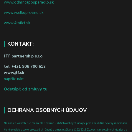
www.odhrncaposparadlo.sk
www.vsetkoprevino.sk
www.4toilet.sk
KONTAKT:
JTF partnership s.r.o.
tel:
+421 908 700 612
www.jtf.sk
napíšte nám
Odstúpiť od zmluvy tu
OCHRANA OSOBNÝCH ÚDAJOV
Na našich weboch ručíme za plnú ochranu Vašich osobných údajov pred zneužitím. Všetky informácie,
ktoré uvediete o svojej osobe, sú chránené v zmysle zákona č.122/2013 Z.z. o ochrane osobných údajov a o