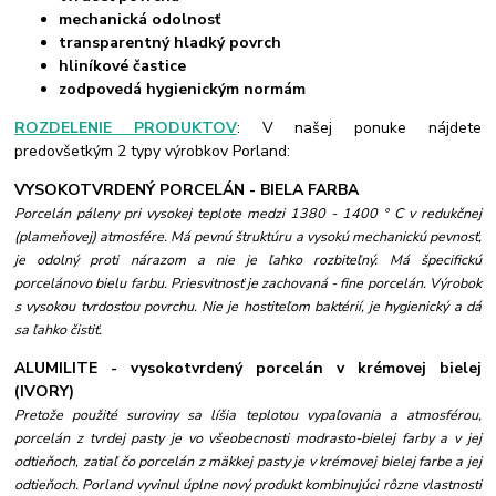
mechanická odolnosť
transparentný hladký povrch
hliníkové častice
zodpovedá hygienickým normám
ROZDELENIE PRODUKTOV
: V našej ponuke nájdete
predovšetkým 2 typy výrobkov Porland:
VYSOKOTVRDENÝ PORCELÁN - BIELA FARBA
Porcelán páleny pri vysokej teplote medzi 1380 - 1400 ° C v redukčnej
(plameňovej) atmosfére. Má pevnú štruktúru a vysokú mechanickú pevnosť,
je odolný proti nárazom a nie je ľahko rozbiteľný. Má špecifickú
porcelánovo bielu farbu. Priesvitnosť je zachovaná - fine porcelán. Výrobok
s vysokou tvrdosťou povrchu. Nie je hostiteľom baktérií, je hygienický a dá
sa ľahko čistiť.
ALUMILITE - vysokotvrdený porcelán v krémovej bielej
(IVORY)
Pretože použité suroviny sa líšia teplotou vypaľovania a atmosférou,
porcelán z tvrdej pasty je vo všeobecnosti modrasto-bielej farby a v jej
odtieňoch, zatiaľ čo porcelán z mäkkej pasty je v krémovej bielej farbe a jej
odtieňoch. Porland vyvinul úplne nový produkt kombinujúci rôzne vlastnosti