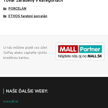
Tovar zaradený v kategóriách
PORCELÁN
ETHOS farebný porcelán
U nás môžete platiť cez účet
GoPay alebo zaplaťte rýchlo
kreditnou kartou.
NAŠE ĎALŠIE WEBY:
www.jtf.sk