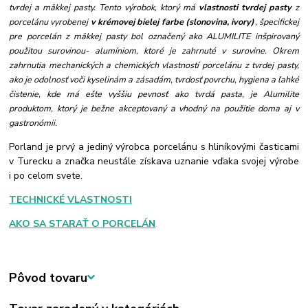
tvrdej a mäkkej pasty. Tento výrobok, ktorý má
vlastnosti tvrdej pasty
z
porcelánu vyrobenej
v krémovej b
ielej farbe (slonovina, ivory)
, špecifickej
pre porcelán z mäkkej pasty bol označený ako ALUMILITE
inšpirovaný
použitou surovinou- alumíniom, ktoré je zahrnuté v surovine.
Okrem
zahrnutia mechanických a chemických vlastností porcelánu z tvrdej pasty,
ako je odolnosť voči kyselinám a zásadám, tvrdosť povrchu, hygiena a ľahké
čistenie, kde má ešte vyššiu pevnosť ako tvrdá pasta, je Alumilite
produktom, ktorý je bežne akceptovaný a vhodný na použitie doma aj v
gastronómii.
Porland je prvý a jediný výrobca porcelánu s hliníkovými časticami
v Turecku a značka neustále získava uznanie vďaka svojej výrobe
i po celom svete.
TECHNICKÉ VLASTNOSTI
AKO SA STARAŤ O PORCELÁN
Pôvod tovaru