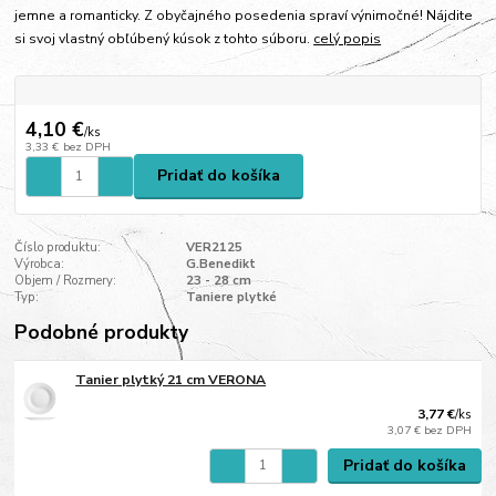
jemne a romanticky. Z obyčajného posedenia spraví výnimočné! Nájdite
si svoj vlastný obľúbený kúsok z tohto súboru.
celý popis
4,10 €
/
ks
3,33 €
bez DPH
Pridať do košíka
Číslo produktu:
VER2125
Výrobca:
G.Benedikt
Objem / Rozmery:
23 - 28 cm
Typ:
Taniere plytké
Podobné produkty
Tanier plytký 21 cm VERONA
3,77 €
/
ks
3,07 €
bez DPH
Pridať do košíka