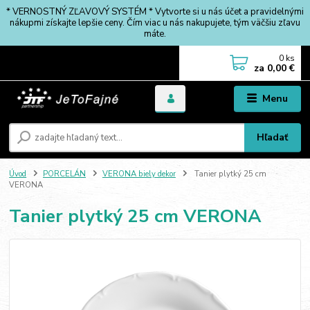
* VERNOSTNÝ ZĽAVOVÝ SYSTÉM * Vytvorte si u nás účet a pravidelnými
nákupmi získajte lepšie ceny. Čím viac u nás nakupujete, tým väčšiu zľavu
máte.
0
ks
za
0,00 €
Menu
Hľadať
Úvod
PORCELÁN
VERONA biely dekor
Tanier plytký 25 cm
VERONA
Tanier plytký 25 cm VERONA