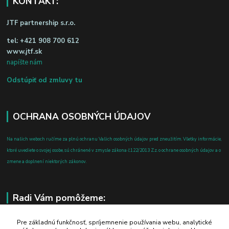
KONTAKT:
JTF partnership s.r.o.
tel:
+421 908 700 612
www.jtf.sk
napíšte nám
Odstúpiť od zmluvy tu
OCHRANA OSOBNÝCH ÚDAJOV
Na našich weboch ručíme za plnú ochranu Vašich osobných údajov pred zneužitím. Všetky informácie,
ktoré uvediete o svojej osobe, sú chránené v zmysle zákona č.122/2013 Z.z. o ochrane osobných údajov a o
zmene a doplnení niektorých zákonov.
Radi Vám pomôžeme:
+421 908 700 612
Pre základnú funkčnosť, spríjemnenie používania webu, analytické