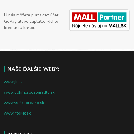
U nás môžete platiť cez účet
GoPay alebo zaplaťte rýchlo
kreditnou kartou.
NAŠE ĎALŠIE WEBY:
www.jtf.sk
www.odhrncaposparadlo.sk
www.vsetkoprevino.sk
www.4toilet.sk