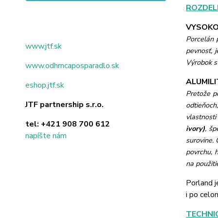
ROZDEL
VYSOKO
Porcelán 
www.jtf.sk
pevnosť, j
Výrobok s 
www.odhrncaposparadlo.sk
ALUMILIT
eshop.jtf.sk
Pretože po
JTF partnership s.r.o.
odtieňoch,
vlastnosti
tel:
+421 908 700 612
ivory)
, š
napíšte nám
surovine.
povrchu, h
na použiti
Porland j
i po celo
TECHNI