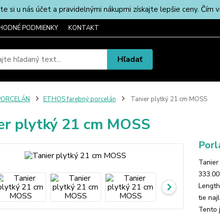
u nás účet a pravidelnými nákupmi získajte lepšie ceny. Čím via
HODNÉ PODMIENKY
KONTAKT
Hľadať
PORCELÁN
ETHOS farebný porcelán
Tanier plytký 21 cm MOSS
er plytký 21 cm MOSS
Porl
Tanier
333.00
Length
tie na
Tento 