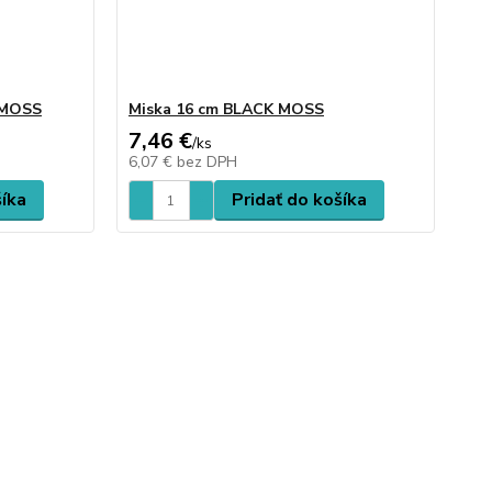
 MOSS
Miska 16 cm BLACK MOSS
7,46 €
/
ks
6,07 €
bez DPH
šíka
Pridať do košíka