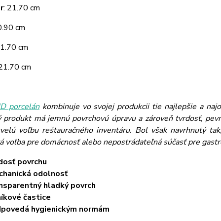
r
: 21.70 cm
 0.90 cm
21.70 cm
 21.70 cm
 porcelán
kombinuje vo svojej produkcii tie najlepšie a naj
ý produkt má jemnú povrchovú úpravu a zároveň tvrdosť, pevn
velú voľbu reštauračného inventáru. Bol však navrhnutý tak,
vá voľba pre domácnosť alebo nepostrádateľná súčasť pre gast
dosť povrchu
hanická odolnosť
nsparentný hladký povrch
níkové častice
dpovedá hygienickým normám