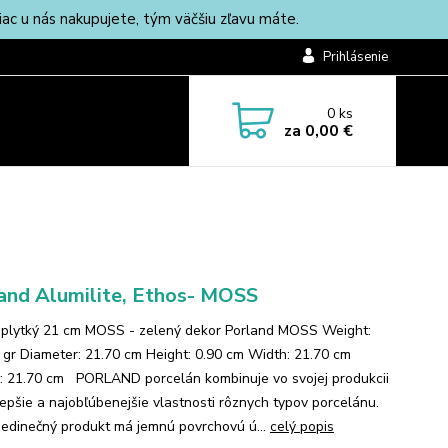
c u nás nakupujete, tým väčšiu zľavu máte.
Prihlásenie
0
ks
za
0,00 €
and Alumilite, Ethos- MOSS
 plytký 21 cm MOSS - zelený dekor Porland MOSS Weight:
 gr Diameter: 21.70 cm Height: 0.90 cm Width: 21.70 cm
: 21.70 cm PORLAND porcelán kombinuje vo svojej produkcii
jlepšie a najobľúbenejšie vlastnosti rôznych typov porcelánu.
jedinečný produkt má jemnú povrchovú ú...
celý popis