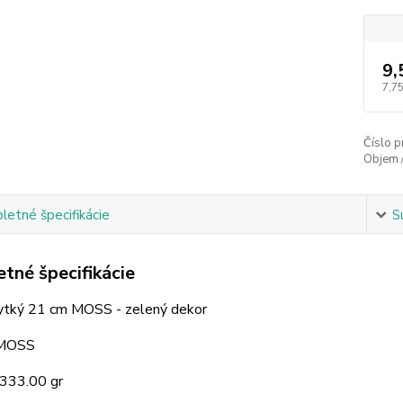
9,
7,75
Číslo p
Objem 
etné špecifikácie
S
tné špecifikácie
lytký 21 cm MOSS - zelený dekor
 MOSS
 333.00 gr