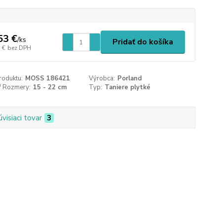
53 €
/
ks
Pridať do košíka
 €
bez DPH
roduktu:
MOSS 186421
Výrobca:
Porland
/ Rozmery:
15 - 22 cm
Typ:
Taniere plytké
úvisiaci tovar
3