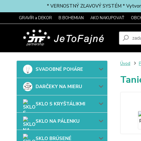
* VERNOSTNÝ ZĽAVOVÝ SYSTÉM * Vytvorte si 
GRAVÍR a DEKOR
B.BOHEMIAN
AKO NAKUPOVAŤ
OBC
Úvod
SVADOBNÉ POHÁRE
Tani
DARČEKY NA MIERU
SKLO S KRYŠTÁLIKMI
SKLO NA PÁLENKU
SKLO BRÚSENÉ