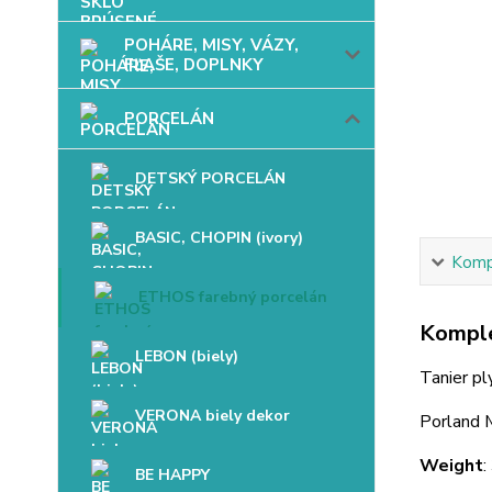
POHÁRE, MISY, VÁZY,
FĽAŠE, DOPLNKY
PORCELÁN
DETSKÝ PORCELÁN
BASIC, CHOPIN (ivory)
Kompl
ETHOS farebný porcelán
Komple
LEBON (biely)
Tanier p
VERONA biely dekor
Porland
Weight
:
BE HAPPY