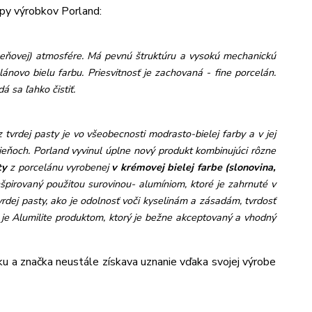
py výrobkov Porland:
meňovej) atmosfére. Má pevnú štruktúru a vysokú mechanickú
lánovo bielu farbu. Priesvitnosť je zachovaná - fine porcelán.
á sa ľahko čistiť.
 tvrdej pasty je vo všeobecnosti modrasto-bielej farby a v jej
dtieňoch. Porland vyvinul úplne nový produkt kombinujúci rôzne
ty
z porcelánu vyrobenej
v krémovej b
ielej farbe (slonovina,
nšpirovaný použitou surovinou- alumíniom, ktoré je zahrnuté v
dej pasty, ako je odolnosť voči kyselinám a zásadám, tvrdosť
, je Alumilite produktom, ktorý je bežne akceptovaný a vhodný
cku a značka neustále získava uznanie vďaka svojej výrobe