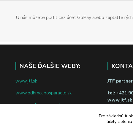
U nás môžete platiť cez účet GoPay alebo zaplaťte rýchl
NAŠE ĎALŠIE WEBY:
KONTA
www.jtf.sk
JTF partners
www.odhrncaposparadlo.sk
tel:
+421 9
www.jtf.sk
www.vsetkoprevino.sk
napíšte nám
Pre základnú funk
www.4toilet.sk
Odstúpiť o
účely cieleni