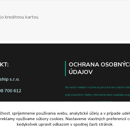
o kreditnou kartou.
KT:
OCHRANA OSOBNÝC
ÚDAJOV
hip s.r.o.
Na našich weboch ručíme za plnú ochranu Vašich oso
08 700 612
pred zneužitím. Všetky informácie, ktoré uvediete o svoje
chránené v zmysle zákona č.122/2013 Z.z. o ochrane o
a o zmene a doplnení niektorých zákonov.
čnosť, spríjemnenie používania webu, analytické účely a v prípade udel
d zmluvy tu
a reklamy využívame súbory cookies. Nastavenie vlastných preferencií 
kedykoľvek upraviť odkazom v spodnej časti stránok.