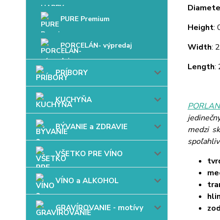
Diamete
PURE Premium
Height
:
PORCELÁN- výpredaj
Width
: 
Length
:
PRÍBORY
KUCHYŇA
PORLAND
jedinečn
BÝVANIE a ZDRAVIE
medzi sk
spoľahli
VŠETKO PRE VÍNO
tvr
mec
VÍNO a ALKOHOL
tra
hli
GRAVÍROVANIE - motívy
zo