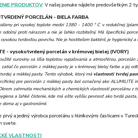
ENIE PRODUKTOV
: V našej ponuke nájdete predovšetkým 2 ty
TVRDENÝ PORCELÁN - BIELA FARBA
páleny pri vysokej teplote medzi 1380 - 1400 ° C v redukčnej (pla
e odolný proti nárazom a nie je ľahko rozbiteľný. Má špecifickú porce
vysokou tvrdosťou povrchu. Nie je hostiteľom baktérií, je hygienický a d
E - vysokotvrdený porcelán v krémovej bielej (IVORY)
užité suroviny sa líšia teplotou vypaľovania a atmosférou, porcelán z
 zatiaľ čo porcelán z mäkkej pasty je v krémovej bielej farbe a jej o
 tvrdej a mäkkej pasty. Tento výrobok, ktorý má
vlastnosti tvrdej pas
pecifickej pre porcelán z mäkkej pasty bol označený ako ALUMILITE
i
Okrem zahrnutia mechanických a chemických vlastností porcelánu z tvr
ygiena a ľahké čistenie, kde má ešte vyššiu pevnosť ako tvrdá pasta
e doma aj v gastronómii.
e prvý a jediný výrobca porcelánu s hliníkovými časticami v Ture
m svete.
CKÉ VLASTNOSTI