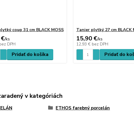
plytký coup 31 cm BLACK MOSS
Tanier plytký 27 cm BLACK
 €
15,90 €
/
ks
/
ks
bez DPH
12,93 €
bez DPH
Pridať do košíka
Pridať do ko
zaradený v kategóriách
ELÁN
ETHOS farebný porcelán