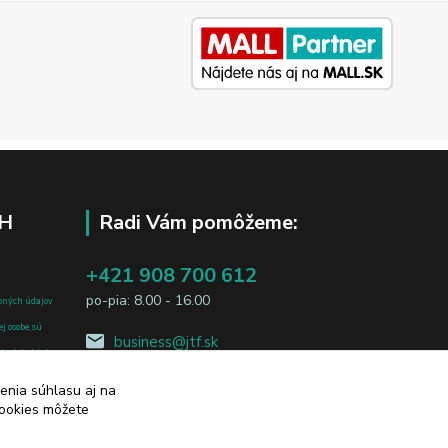
H
Radi Vám pomôžeme:
+421 908 700 612
po-pia: 8.00 - 16.00
bných údajov
j osobe, sú
business@jtf.sk
sobných údajov
enia súhlasu aj na
cookies môžete