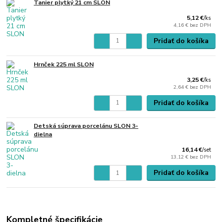
Tanier plytký 21 cm SLON
5,12 €
/
ks
4,16 €
bez DPH
Pridať do košíka
Hrnček 225 ml SLON
3,25 €
/
ks
2,64 €
bez DPH
Pridať do košíka
Detská súprava porcelánu SLON 3-
dielna
16,14 €
/
set
13,12 €
bez DPH
Pridať do košíka
Kompletné špecifikácie