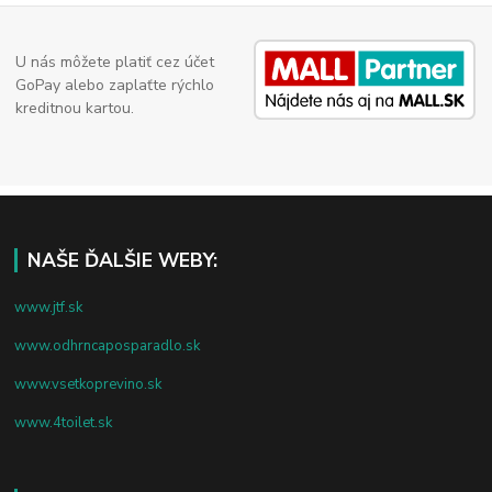
U nás môžete platiť cez účet
GoPay alebo zaplaťte rýchlo
kreditnou kartou.
NAŠE ĎALŠIE WEBY:
www.jtf.sk
www.odhrncaposparadlo.sk
www.vsetkoprevino.sk
www.4toilet.sk