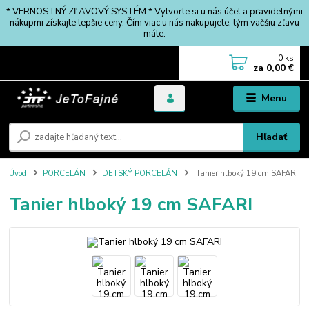
* VERNOSTNÝ ZĽAVOVÝ SYSTÉM * Vytvorte si u nás účet a pravidelnými
nákupmi získajte lepšie ceny. Čím viac u nás nakupujete, tým väčšiu zľavu
máte.
0
ks
za
0,00 €
Menu
Hľadať
Úvod
PORCELÁN
DETSKÝ PORCELÁN
Tanier hlboký 19 cm SAFARI
Tanier hlboký 19 cm SAFARI