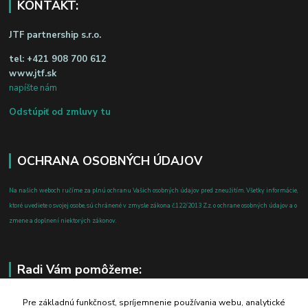
KONTAKT:
JTF partnership s.r.o.
tel:
+421 908 700 612
www.jtf.sk
napíšte nám
Odstúpiť od zmluvy tu
OCHRANA OSOBNÝCH ÚDAJOV
Na našich weboch ručíme za plnú ochranu Vašich osobných údajov pred zneužitím. Všetky informácie,
ktoré uvediete o svojej osobe, sú chránené v zmysle zákona č.122/2013 Z.z. o ochrane osobných údajov a o
zmene a doplnení niektorých zákonov.
Radi Vám pomôžeme:
+421 908 700 612
Pre základnú funkčnosť, spríjemnenie používania webu, analytické