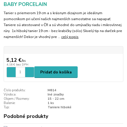
BABY PORCELAIN
Tanier s priemerom 19 cm a s krásnym dizajnom je ideálnym
pomocníkom pri učení našich najmenších samostatne sa napapať.
Taniere sú atestované v ČR a sú vhodné do umývačky riadu i mikrovlnnej
rúry. 1x hlboký tanier 19 cm - bez krabičky (sólo) Skvelý tip na darček pre
najmenších! Dekor je vhodný pre ...
celý popis
5,12 €
/
ks
4,16 €
bez DPH
Pridať do košíka
Číslo produktu:
M614
Výrobca:
Iné značky
Objem / Rozmery:
15 - 22 cm
Balenie:
1 ks
Typ:
Taniere hlboké
Podobné produkty