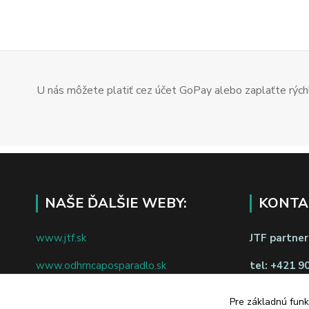
U nás môžete platiť cez účet GoPay alebo zaplaťte rýchl
NAŠE ĎALŠIE WEBY:
KONTA
www.jtf.sk
JTF partners
www.odhrncaposparadlo.sk
tel:
+421 9
www.jtf.sk
www.vsetkoprevino.sk
napíšte nám
Pre základnú funk