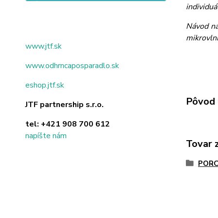
individuá
Návod na
mikrovlnn
www.jtf.sk
www.odhrncaposparadlo.sk
eshop.jtf.sk
Pôvod 
JTF partnership s.r.o.
tel:
+421 908 700 612
napíšte nám
Tovar 
PORC