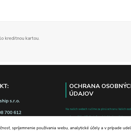
o kreditnou kartou.
KT:
OCHRANA OSOBNÝC
ÚDAJOV
hip s.r.o.
Na našich weboch ručíme za plnú ochranu Vašich oso
08 700 612
pred zneužitím. Všetky informácie, ktoré uvediete o svoje
chránené v zmysle zákona č.122/2013 Z.z. o ochrane o
čnosť, spríjemnenie používania webu, analytické účely a v prípade udel