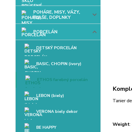
POHÁRE, MISY, VÁZY,
FĽAŠE, DOPLNKY
PORCELÁN
DETSKÝ PORCELÁN
BASIC, CHOPIN (ivory)
ETHOS farebný porcelán
Komple
LEBON (biely)
Tanier 
VERONA biely dekor
Weight
:
BE HAPPY