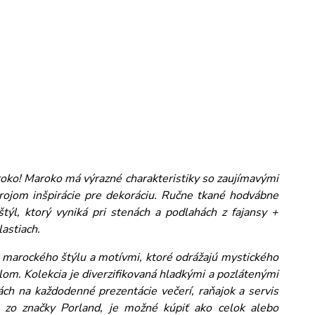
roko! Maroko má výrazné charakteristiky so zaujímavými
zdrojom inšpirácie pre dekoráciu. Ručne tkané hodvábne
štýl, ktorý vyniká pri stenách a podlahách z fajansy +
astiach.
i marockého štýlu a motívmi, ktoré odrážajú mystického
om. Kolekcia je diverzifikovaná hladkými a pozlátenými
ch na každodenné prezentácie večerí, raňajok a servis
y zo značky Porland, je možné kúpiť ako celok alebo