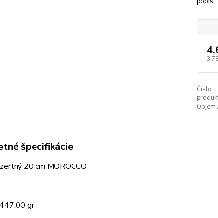
popis
4,
3,78
Číslo
produkt
Objem 
tné špecifikácie
dezertný 20 cm MOROCCO
 447.00 gr