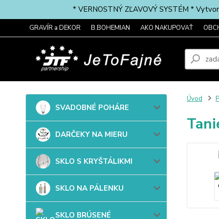
* VERNOSTNÝ ZĽAVOVÝ SYSTÉM * Vytvorte si 
GRAVÍR a DEKOR
B.BOHEMIAN
AKO NAKUPOVAŤ
OBC
Úvod
SVADOBNÉ POHÁRE
Tani
DARČEKY NA MIERU
SKLO S KRYŠTÁLIKMI
SKLO NA PÁLENKU
SKLO BRÚSENÉ