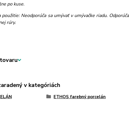
lne po kuse.
 použitie: Neodporúča sa umývať v umývačke riadu. Odporúčam
ej rúry.
tovaru
zaradený v kategóriách
ELÁN
ETHOS farebný porcelán