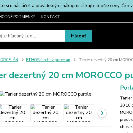
u nás účet a pravidelnými nákupmi získajte lepšie ceny. Čím via
HODNÉ PODMIENKY
KONTAKT
Hľadať
PORCELÁN
ETHOS farebný porcelán
Tanier dezertný 20 cm MORO
er dezertný 20 cm MOROCCO pu
Por
Tanier
20.10 
MOROCC
prestr
charakt