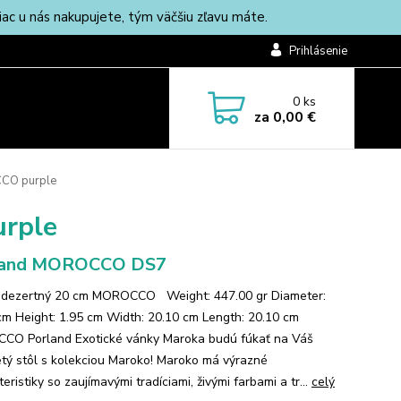
c u nás nakupujete, tým väčšiu zľavu máte.
Prihlásenie
0
ks
za
0,00 €
CCO purple
rple
land MOROCCO DS7
 dezertný 20 cm MOROCCO Weight: 447.00 gr Diameter:
cm Height: 1.95 cm Width: 20.10 cm Length: 20.10 cm
O Porland Exotické vánky Maroka budú fúkať na Váš
etý stôl s kolekciou Maroko! Maroko má výrazné
eristiky so zaujímavými tradíciami, živými farbami a tr...
celý