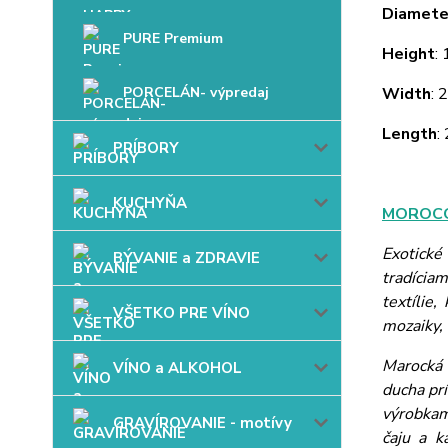
Diamete
PURE Premium
Height
:
PORCELÁN- výpredaj
Width
: 
Length
:
PRÍBORY
KUCHYŇA
MOROCC
Exotické
BÝVANIE a ZDRAVIE
tradícia
textílie
VŠETKO PRE VÍNO
mozaiky, 
Marocká 
VÍNO a ALKOHOL
ducha pr
výrobkam
GRAVÍROVANIE - motívy
čaju a k