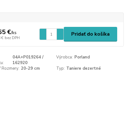
65 €
/
ks
Pridať do košíka
 €
bez DPH
04A+P019264 /
Výrobca:
Porland
u:
162920
/ Rozmery:
20-29 cm
Typ:
Taniere dezertné