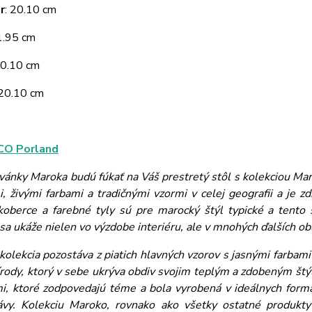
r
: 20.10 cm
 1.95 cm
20.10 cm
 20.10 cm
O Porland
 vánky Maroka budú fúkať na Váš prestretý stôl s kolekciou Ma
mi, živými farbami a tradičnými vzormi v celej geografii a je 
, koberce a farebné tyly sú pre marocký štýl typické a tento 
sa ukáže nielen vo výzdobe interiéru, ale v mnohých ďalších obl
kolekcia pozostáva z piatich hlavných vzorov s jasnými farbam
írody, ktorý v sebe ukrýva obdiv svojim teplým a zdobeným štýl
i, ktoré zodpovedajú téme a bola vyrobená v ideálnych formá
ávy. Kolekciu Maroko, rovnako ako všetky ostatné produkt