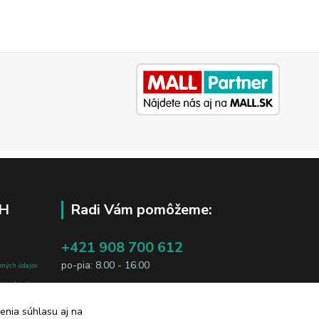
H
Radi Vám pomôžeme:
+421 908 700 612
po-pia: 8.00 - 16.00
bných údajov
j osobe, sú
business@jtf.sk
sobných údajov
enia súhlasu aj na