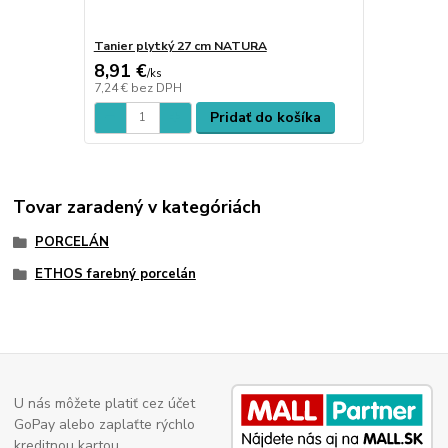
Tanier plytký 27 cm NATURA
8,91 €
/
ks
7,24 €
bez DPH
Pridať do košíka
Tovar zaradený v kategóriách
PORCELÁN
ETHOS farebný porcelán
U nás môžete platiť cez účet
GoPay alebo zaplaťte rýchlo
kreditnou kartou.