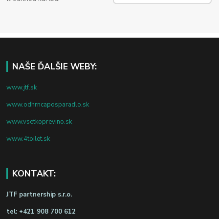
NAŠE ĎALŠIE WEBY:
www.jtf.sk
www.odhrncaposparadlo.sk
www.vsetkoprevino.sk
www.4toilet.sk
KONTAKT:
JTF partnership s.r.o.
tel:
+421 908 700 612