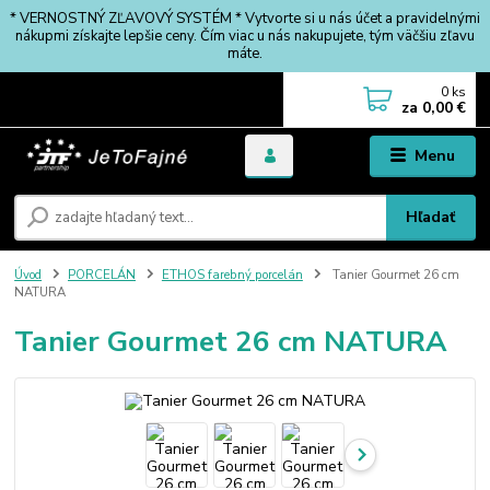
* VERNOSTNÝ ZĽAVOVÝ SYSTÉM * Vytvorte si u nás účet a pravidelnými
nákupmi získajte lepšie ceny. Čím viac u nás nakupujete, tým väčšiu zľavu
máte.
0
ks
za
0,00 €
Menu
Hľadať
Úvod
PORCELÁN
ETHOS farebný porcelán
Tanier Gourmet 26 cm
NATURA
Tanier Gourmet 26 cm NATURA