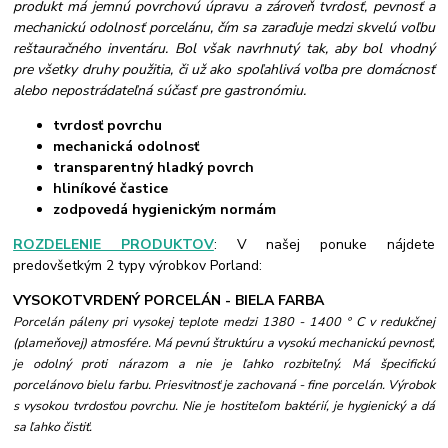
produkt má jemnú povrchovú úpravu a zároveň tvrdosť, pevnosť a
mechanickú odolnosť porcelánu, čím sa zaraďuje medzi skvelú voľbu
reštauračného inventáru. Bol však navrhnutý tak, aby bol vhodný
pre všetky druhy použitia, či už ako spoľahlivá voľba pre domácnosť
alebo nepostrádateľná súčasť pre gastronómiu.
tvrdosť povrchu
mechanická odolnosť
transparentný hladký povrch
hliníkové častice
zodpovedá hygienickým normám
ROZDELENIE PRODUKTOV
: V našej ponuke nájdete
predovšetkým 2 typy výrobkov Porland:
VYSOKOTVRDENÝ PORCELÁN - BIELA FARBA
Porcelán páleny pri vysokej teplote medzi 1380 - 1400 ° C v redukčnej
(plameňovej) atmosfére. Má pevnú štruktúru a vysokú mechanickú pevnosť,
je odolný proti nárazom a nie je ľahko rozbiteľný. Má špecifickú
porcelánovo bielu farbu. Priesvitnosť je zachovaná - fine porcelán. Výrobok
s vysokou tvrdosťou povrchu. Nie je hostiteľom baktérií, je hygienický a dá
sa ľahko čistiť.