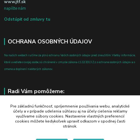
www.jtf.sk
napíšte nám
Odstúpiť od zmluvy tu
OCHRANA OSOBNÝCH ÚDAJOV
Na našich weboch ručíme za plnú ochranu Vašich osobných údajov pred zneužitím. Všetky informácie,
ktoré uvediete o svojej osobe, sú chránené v zmysle zákona č.122/2013 Z.z. o ochrane osobných údajov a o
zmene a doplnení niektorých zákonov.
Radi Vám pomôžeme:
+421 908 700 612
Pre základnú funkčnosť, spríjemnenie používania webu, analytické
účely a v prípade udelenia súhlasu aj na účely cielenia reklamy
po-pia: 8.00 - 16.00
využívame súbory cookies. Nastavenie vlastných preferencií
cookies môžete kedykoľvek upraviť odkazom v spodnej časti
business@jtf.sk
stránok.