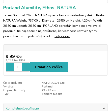
Porland Alumilite, Ethos- NATURA
Tanier Gourmet 26 cm NATURA - pasta tanier- modrobiely dekor Porland
NATURA Weight: 737.00 gr Diameter: 26.50 cm Height: 4.20 cm Width:
26.50 cm Length: 26.50 cm PORLAND porcelán kombinuje vo svojej
produkcii tie najlepšie a najobľúbenejšie vlastnosti rôznych typov
porcelánu. Tento jedinečný produ...
celý popis
9,99 €
/
ks
8,12 €
bez DPH
Pridať do košíka
Číslo produktu:
NATURA 178228
Výrobca:
Porland
Objem / Rozmery:
23 - 28 cm
Typ:
Taniere hlboké
Kompletné špecifikácie