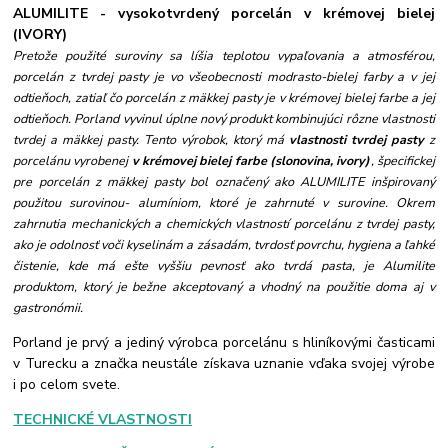
ALUMILITE - vysokotvrdený porcelán v krémovej bielej
(IVORY)
Pretože použité suroviny sa líšia teplotou vypaľovania a atmosférou,
porcelán z tvrdej pasty je vo všeobecnosti modrasto-bielej farby a v jej
odtieňoch, zatiaľ čo porcelán z mäkkej pasty je v krémovej bielej farbe a jej
odtieňoch. Porland vyvinul úplne nový produkt kombinujúci rôzne vlastnosti
tvrdej a mäkkej pasty. Tento výrobok, ktorý má
vlastnosti tvrdej pasty
z
porcelánu vyrobenej
v krémovej b
ielej farbe (slonovina, ivory)
, špecifickej
pre porcelán z mäkkej pasty bol označený ako ALUMILITE
inšpirovaný
použitou surovinou- alumíniom, ktoré je zahrnuté v surovine.
Okrem
zahrnutia mechanických a chemických vlastností porcelánu z tvrdej pasty,
ako je odolnosť voči kyselinám a zásadám, tvrdosť povrchu, hygiena a ľahké
čistenie, kde má ešte vyššiu pevnosť ako tvrdá pasta, je Alumilite
produktom, ktorý je bežne akceptovaný a vhodný na použitie doma aj v
gastronómii.
Porland je prvý a jediný výrobca porcelánu s hliníkovými časticami
v Turecku a značka neustále získava uznanie vďaka svojej výrobe
i po celom svete.
TECHNICKÉ VLASTNOSTI