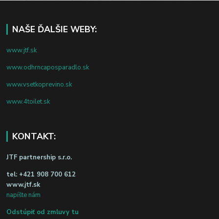
NAŠE ĎALŠIE WEBY:
www.jtf.sk
www.odhrncaposparadlo.sk
www.vsetkoprevino.sk
www.4toilet.sk
KONTAKT:
JTF partnership s.r.o.
tel:
+421 908 700 612
www.jtf.sk
napíšte nám
Odstúpiť od zmluvy tu