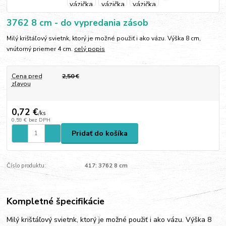
3762 8 cm - do vypredania zásob
Milý krištáľový svietnk, ktorý je možné použiť i ako vázu. Výška 8 cm,
vnútorný priemer 4 cm.
celý popis
Cena pred
2,50 €
zľavou
0,72 €
/
ks
0,59 €
bez DPH
Pridať do košíka
Číslo produktu:
417: 3762 8 cm
Kompletné špecifikácie
Milý krištáľový svietnk, ktorý je možné použiť i ako vázu. Výška 8