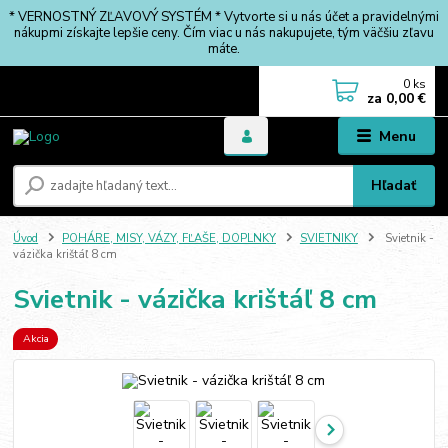
* VERNOSTNÝ ZĽAVOVÝ SYSTÉM * Vytvorte si u nás účet a pravidelnými
nákupmi získajte lepšie ceny. Čím viac u nás nakupujete, tým väčšiu zľavu
máte.
0
ks
za
0,00 €
Menu
Hľadať
Úvod
POHÁRE, MISY, VÁZY, FĽAŠE, DOPLNKY
SVIETNIKY
Svietnik -
vázička krištáľ 8 cm
Svietnik - vázička krištáľ 8 cm
Akcia