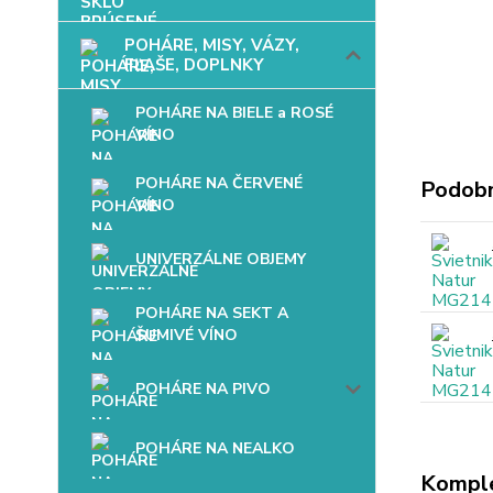
POHÁRE, MISY, VÁZY,
FĽAŠE, DOPLNKY
POHÁRE NA BIELE a ROSÉ
VÍNO
POHÁRE NA ČERVENÉ
Podobn
VÍNO
UNIVERZÁLNE OBJEMY
POHÁRE NA SEKT A
ŠUMIVÉ VÍNO
POHÁRE NA PIVO
POHÁRE NA NEALKO
Komple