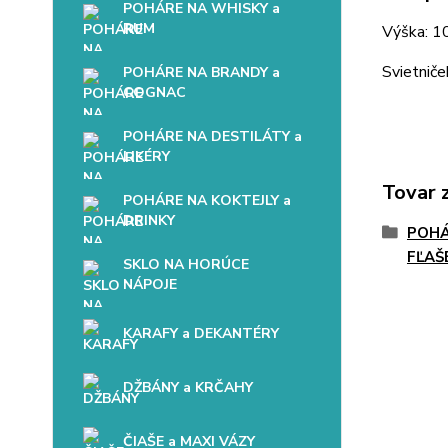
POHÁRE NA WHISKY a
RUM
Výška: 1
Svietniče
POHÁRE NA BRANDY a
COGNAC
POHÁRE NA DESTILÁTY a
LIKÉRY
Tovar 
POHÁRE NA KOKTEJLY a
DRINKY
POHÁ
FĽAŠ
SKLO NA HORÚCE
NÁPOJE
KARAFY a DEKANTÉRY
DŽBÁNY a KRČAHY
ČIAŠE a MAXI VÁZY