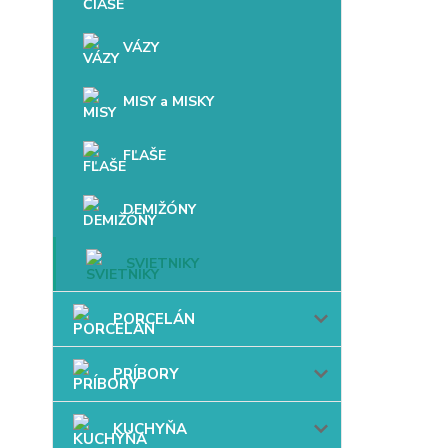
VÁZY
MISY a MISKY
FĽAŠE
DEMIŽÓNY
SVIETNIKY
PORCELÁN
PRÍBORY
KUCHYŇA