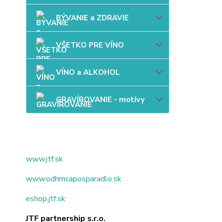
BÝVANIE a ZDRAVIE
VŠETKO PRE VÍNO
VÍNO a ALKOHOL
GRAVÍROVANIE - motívy
www.jtf.sk
www.odhrncaposparadlo.sk
eshop.jtf.sk
JTF partnership s.r.o.