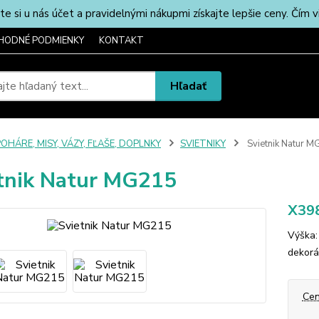
u nás účet a pravidelnými nákupmi získajte lepšie ceny. Čím via
HODNÉ PODMIENKY
KONTAKT
Hľadať
OHÁRE, MISY, VÁZY, FĽAŠE, DOPLNKY
SVIETNIKY
Svietnik Natur 
tnik Natur MG215
X39
Výška:
dekorác
Cen