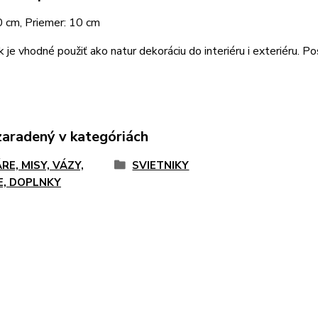
0 cm, Priemer: 10 cm
k je vhodné použiť ako natur dekoráciu do interiéru i exteriéru. P
zaradený v kategóriách
RE, MISY, VÁZY,
SVIETNIKY
E, DOPLNKY