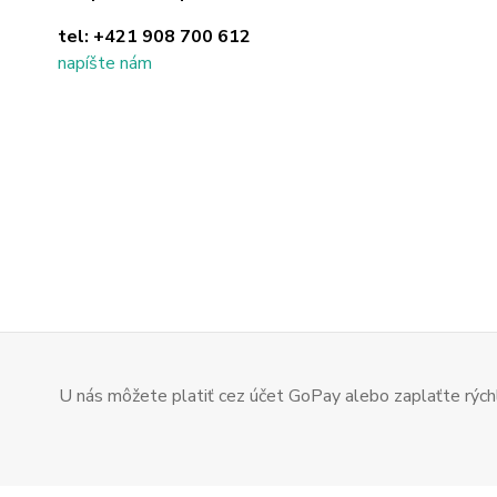
tel:
+421 908 700 612
napíšte nám
U nás môžete platiť cez účet GoPay alebo zaplaťte rýchl