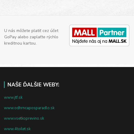
U nás môžete platiť cez účet
GoPay alebo zaplaťte rýchlo
kreditnou kartou.
NAŠE ĎALŠIE WEBY:
www.jtf.sk
www.odhrncaposparadlo.sk
www.vsetkoprevino.sk
www.4toilet.sk