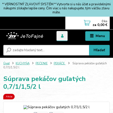
* VERNOSTNÝ ZĽAVOVÝ SYSTÉM * Vytvorte si u nás účet a pravidelnými
nákupmi získajte lepšie ceny. Čím viac u nás nakupujete, tým väčšiu zľavu
máte.
0
ks
za
0,00 €
Menu
Hľadať
Úvod
KUCHYŇA
PEČENIE
PEKÁČE
Súprava pekáčov guľatých
0,7/1/1,5/2 l
Súprava pekáčov guľatých
0,7/1/1,5/2 l
Akcia