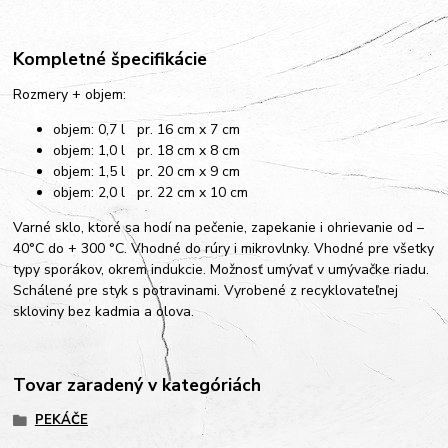
Kompletné špecifikácie
Rozmery + objem:
objem: 0,7 l pr. 16 cm x 7 cm
objem: 1,0 l pr. 18 cm x 8 cm
objem: 1,5 l pr. 20 cm x 9 cm
objem: 2,0 l pr. 22 cm x 10 cm
Varné sklo, ktoré sa hodí na pečenie, zapekanie i ohrievanie od –
40°C do + 300 °C. Vhodné do rúry i mikrovlnky. Vhodné pre všetky
typy sporákov, okrem indukcie. Možnosť umývať v umývačke riadu.
Schálené pre styk s potravinami. Vyrobené z recyklovateľnej
skloviny bez kadmia a olova.
Tovar zaradený v kategóriách
PEKÁČE