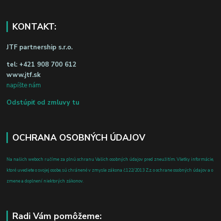
KONTAKT:
JTF partnership s.r.o.
tel:
+421 908 700 612
www.jtf.sk
napíšte nám
Odstúpiť od zmluvy tu
OCHRANA OSOBNÝCH ÚDAJOV
Na našich weboch ručíme za plnú ochranu Vašich osobných údajov pred zneužitím. Všetky informácie,
ktoré uvediete o svojej osobe, sú chránené v zmysle zákona č.122/2013 Z.z. o ochrane osobných údajov a o
zmene a doplnení niektorých zákonov.
Radi Vám pomôžeme: