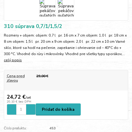
310 súprava 0,7/1/1,5/2
Rozmery + objem: objem: 0,7 l pr. 16 cm x 7 cm objem: 1,0 l pr. 18 cm x
8 cm objem: 1,5 l pr. 20 cm x 9 cm objem: 2,0 l pr. 22 cm x 10 cm Varné
sklo, ktoré sa hodí na pečenie, zapekanie i ohrievanie od – 40°C do +
300 °C. Vhodné do rúry i mikrovlnky. Vhodné pre všetky typy sporákov,...
celý popis
Cena pred
29,00 €
zľavou
24,72 €
/
set
20,10 €
bez DPH
Pridať do košíka
Číslo produktu:
453