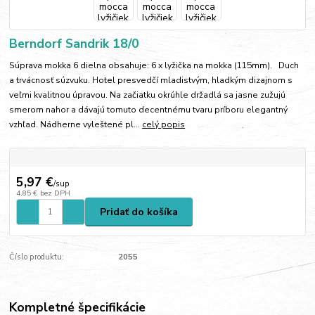
Berndorf Sandrik 18/0
Súprava mokka 6 dielna obsahuje: 6 x lyžička na mokka (115mm). Duch
a trvácnosť súzvuku. Hotel presvedčí mladistvým, hladkým dizajnom s
veľmi kvalitnou úpravou. Na začiatku okrúhle držadlá sa jasne zužujú
smerom nahor a dávajú tomuto decentnému tvaru príboru elegantný
vzhľad. Nádherne vyleštené pl...
celý popis
5,97 €
/
sup
4,85 €
bez DPH
Pridať do košíka
Číslo produktu:
2055
Kompletné špecifikácie