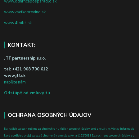
www.odhrncaposparadlo.sk
www.vsetkoprevino.sk
www.4toilet.sk
KONTAKT:
JTF partnership s.r.o.
tel:
+421 908 700 612
www.jtf.sk
napíšte nám
Odstúpiť od zmluvy tu
OCHRANA OSOBNÝCH ÚDAJOV
Na našich weboch ručíme za plnú ochranu Vašich osobných údajov pred zneužitím. Všetky informácie,
ktoré uvediete o svojej osobe, sú chránené v zmysle zákona č.122/2013 Z.z. o ochrane osobných údajov a o