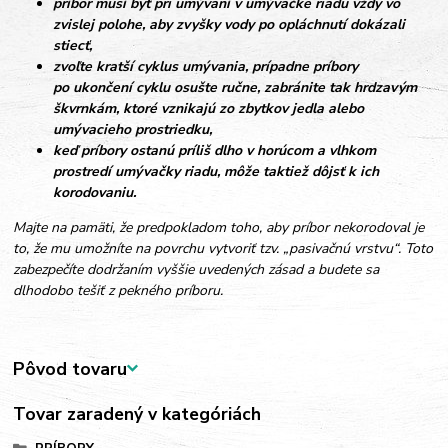
príbor musí byť pri umývaní v umývačke riadu vždy vo
zvislej polohe, aby zvyšky vody po opláchnutí dokázali
stiecť,
zvoľte kratší cyklus umývania, prípadne príbory
po ukončení cyklu osušte ručne, zabránite tak hrdzavým
škvrnkám, ktoré vznikajú zo zbytkov jedla alebo
umývacieho prostriedku,
keď príbory ostanú príliš dlho v horúcom a vlhkom
prostredí umývačky riadu, môže taktiež dôjsť k ich
korodovaniu.
Majte na pamäti, že predpokladom toho, aby príbor nekorodoval je
to, že mu umožníte na povrchu vytvoriť tzv. „pasivačnú vrstvu“. Toto
zabezpečíte dodržaním vyššie uvedených zásad a budete sa
dlhodobo tešiť z pekného príboru.
Pôvod tovaru
Tovar zaradený v kategóriách