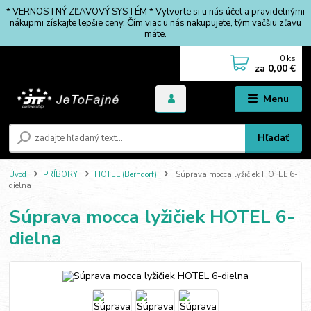
* VERNOSTNÝ ZĽAVOVÝ SYSTÉM * Vytvorte si u nás účet a pravidelnými
nákupmi získajte lepšie ceny. Čím viac u nás nakupujete, tým väčšiu zľavu
máte.
0
ks
za
0,00 €
Menu
Hľadať
Úvod
PRÍBORY
HOTEL (Berndorf)
Súprava mocca lyžičiek HOTEL 6-
dielna
Súprava mocca lyžičiek HOTEL 6-
dielna