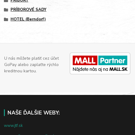
PRÍBORY
PRÍBOROVÉ SADY
HOTEL (Berndorf)
U nás môžete platiť cez účet
GoPay alebo zaplaťte rýchlo
kreditnou kartou.
NAŠE ĎALŠIE WEBY:
www.jtf.sk