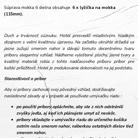
Súprava mokka 6 dielna obsahuje:
6 x lyžička na mokka
(115mm).
Duch a trvácnosť súzvuku. Hotel presvedčí mladistvým, hladkým
dizajnom s veľmi kvalitnou úpravou. Na začiatku okrúhle držadlá sa
jasne zužujú smerom nahor a dávajú tomuto decentnému tvaru
príboru elegantný vzhľad. Nádherne vyleštené plochy, jasné tvary a
kvalitný materiál robia z tohto nadčasového príboru príbor pre
každú príležitosť. Hotel je zredukovanie dokonalosti na jej podstatu.
Starostlivosť o príbor
Aby si príbory zachovali svoj pôvodný vzhľad, dodržiavajte
nasledovné zásady aj v prípade ak používate umývačku riadu :
po použití príbory opláchnite, aby ste z nich odstránili
zvyšky jedla, aj keď ich plánujete umyť až neskôr,
príbory vkladajte v umývačke riadu do určeného košíka
ostrím noža smerom nahor, náberkou ostatných dielov tiež
smerom nahor,