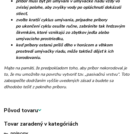
príbor musí byť pri umývaní v umývačke riadu vždy vo
zvislej polohe, aby zvyšky vody po opláchnutí dokázali
stiecť,
zvoľte kratší cyklus umývania, prípadne príbory
po ukončení cyklu osušte ručne, zabránite tak hrdzavým
škvrnkám, ktoré vznikajú zo zbytkov jedla alebo
umývacieho prostriedku,
keď príbory ostanú príliš dlho v horúcom a vlhkom
prostredí umývačky riadu, môže taktiež dôjsť k ich
korodovaniu.
Majte na pamäti, že predpokladom toho, aby príbor nekorodoval je
to, že mu umožníte na povrchu vytvoriť tzv. „pasivačnú vrstvu“. Toto
zabezpečíte dodržaním vyššie uvedených zásad a budete sa
dlhodobo tešiť z pekného príboru.
Pôvod tovaru
Tovar zaradený v kategóriách