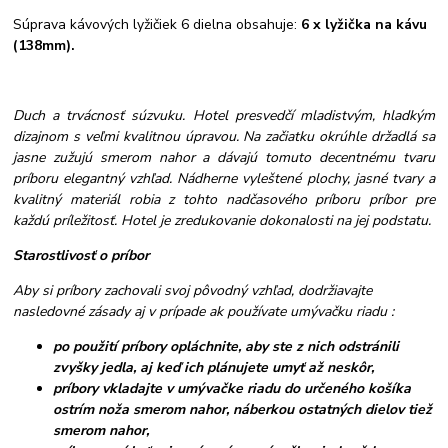
Súprava kávových lyžičiek 6 dielna obsahuje:
6 x lyžička na kávu
(138mm).
Duch a trvácnosť súzvuku. Hotel presvedčí mladistvým, hladkým
dizajnom s veľmi kvalitnou úpravou. Na začiatku okrúhle držadlá sa
jasne zužujú smerom nahor a dávajú tomuto decentnému tvaru
príboru elegantný vzhľad. Nádherne vyleštené plochy, jasné tvary a
kvalitný materiál robia z tohto nadčasového príboru príbor pre
každú príležitosť. Hotel je zredukovanie dokonalosti na jej podstatu.
Starostlivosť o príbor
Aby si príbory zachovali svoj pôvodný vzhľad, dodržiavajte
nasledovné zásady aj v prípade ak používate umývačku riadu :
po použití príbory opláchnite, aby ste z nich odstránili
zvyšky jedla, aj keď ich plánujete umyť až neskôr,
príbory vkladajte v umývačke riadu do určeného košíka
ostrím noža smerom nahor, náberkou ostatných dielov tiež
smerom nahor,