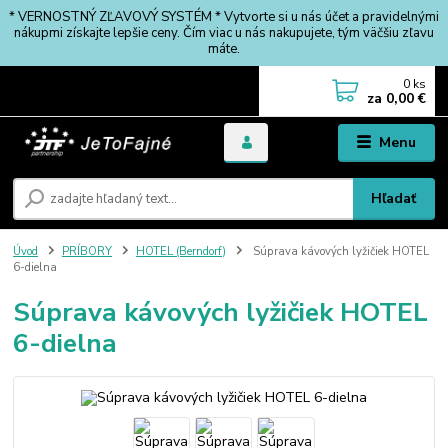
* VERNOSTNÝ ZĽAVOVÝ SYSTÉM * Vytvorte si u nás účet a pravidelnými
nákupmi získajte lepšie ceny. Čím viac u nás nakupujete, tým väčšiu zľavu
máte.
0
ks
za
0,00 €
Menu
Hľadať
Úvod
PRÍBORY
HOTEL (Berndorf)
Súprava kávových lyžičiek HOTEL
6-dielna
Súprava kávových lyžičiek HOTEL
6-dielna