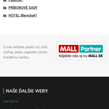
PRÍBORY
PRÍBOROVÉ SADY
HOTEL (Berndorf)
U nás môžete platiť cez účet
GoPay alebo zaplaťte rýchlo
kreditnou kartou.
NAŠE ĎALŠIE WEBY:
www.jtf.sk