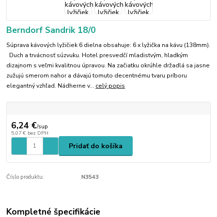
Berndorf Sandrik 18/0
Súprava kávových lyžičiek 6 dielna obsahuje: 6 x lyžička na kávu (138mm).
Duch a trvácnosť súzvuku. Hotel presvedčí mladistvým, hladkým
dizajnom s veľmi kvalitnou úpravou. Na začiatku okrúhle držadlá sa jasne
zužujú smerom nahor a dávajú tomuto decentnému tvaru príboru
elegantný vzhľad. Nádherne v...
celý popis
6,24 €
/
sup
5,07 €
bez DPH
Pridať do košíka
Číslo produktu:
N3543
Kompletné špecifikácie