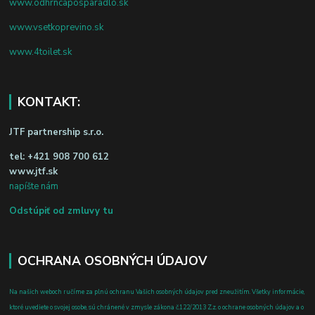
www.odhrncaposparadlo.sk
www.vsetkoprevino.sk
www.4toilet.sk
KONTAKT:
JTF partnership s.r.o.
tel:
+421 908 700 612
www.jtf.sk
napíšte nám
Odstúpiť od zmluvy tu
OCHRANA OSOBNÝCH ÚDAJOV
Na našich weboch ručíme za plnú ochranu Vašich osobných údajov pred zneužitím. Všetky informácie,
ktoré uvediete o svojej osobe, sú chránené v zmysle zákona č.122/2013 Z.z. o ochrane osobných údajov a o