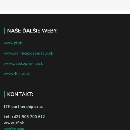
NAŠE ĎALŠIE WEBY:
www.jtf.sk
www.odhrncaposparadlo.sk
www.vsetkoprevino.sk
www.4toilet.sk
KONTAKT:
JTF partnership s.r.o.
tel:
+421 908 700 612
www.jtf.sk
napíšte nám