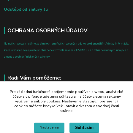
Odstúpiť od zmluvy tu
OCHRANA OSOBNÝCH ÚDAJOV
Na našich weboch ručíme za plnú ochranu Vašich osobných údajov pred zneužitím. Všetky informácie,
ktoré uvediete o svojej osobe, sú chránené v zmysle zákona č.122/2013 Z.z. o ochrane osobných údajov a o
zmene a doplnení niektorých zákonov.
Radi Vám pomôžeme:
+421 908 700 612
Pre základnú funkčnosť, spríjemnenie používania webu, analytické
účely a v prípade udelenia súhlasu aj na účely cielenia reklamy
po-pia: 8.00 - 16.00
využívame súbory cookies. Nastavenie vlastných preferencií
cookies môžete kedykoľvek upraviť odkazom v spodnej časti
business@jtf.sk
stránok.
Súhlasím
Nastavenia