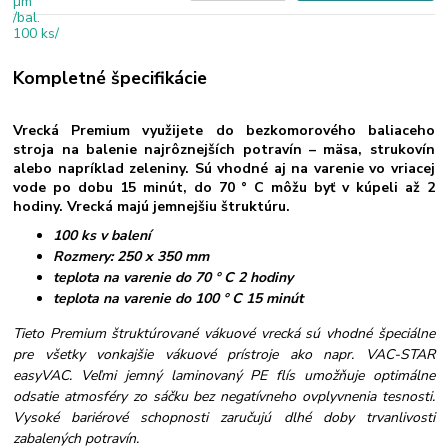
Kompletné špecifikácie
Vrecká Premium využijete do bezkomorového baliaceho
stroja na balenie najrôznejších potravín – mäsa, strukovín
alebo napríklad zeleniny. Sú vhodné aj na varenie vo vriacej
vode po dobu 15 minút, do 70 ° C môžu byť v kúpeli až 2
hodiny. Vrecká majú jemnejšiu štruktúru.
100 ks v balení
Rozmery: 250 x 350 mm
teplota na varenie do 70 ° C 2 hodiny
teplota na varenie do 100 ° C 15 minút
Tieto Premium štruktúrované vákuové vrecká sú vhodné špeciálne
pre všetky vonkajšie vákuové prístroje ako napr. VAC-STAR
easyVAC. Veľmi jemný laminovaný PE flís umožňuje optimálne
odsatie atmosféry zo sáčku bez negatívneho ovplyvnenia tesnosti.
Vysoké bariérové schopnosti zaručujú dlhé doby trvanlivosti
zabalených potravín.