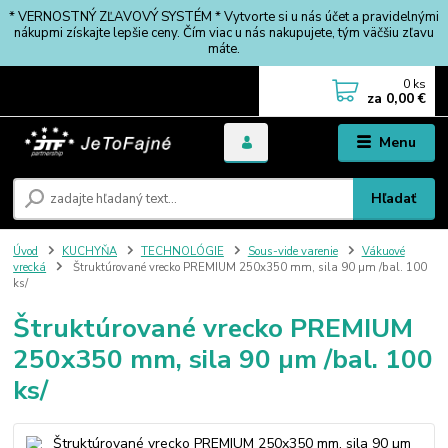
* VERNOSTNÝ ZĽAVOVÝ SYSTÉM * Vytvorte si u nás účet a pravidelnými
nákupmi získajte lepšie ceny. Čím viac u nás nakupujete, tým väčšiu zľavu
máte.
0
ks
za
0,00 €
Menu
Hľadať
Úvod
KUCHYŇA
TECHNOLÓGIE
Sous-vide varenie
Vákuové
vrecká
Štruktúrované vrecko PREMIUM 250x350 mm, sila 90 µm /bal. 100
ks/
Štruktúrované vrecko PREMIUM
250x350 mm, sila 90 µm /bal. 100
ks/