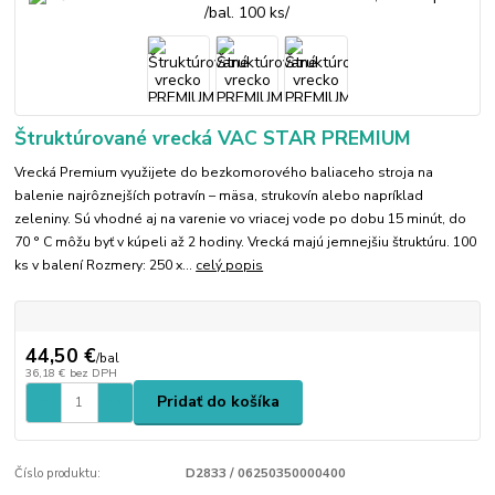
Štruktúrované vrecká VAC STAR PREMIUM
Vrecká Premium využijete do bezkomorového baliaceho stroja na
balenie najrôznejších potravín – mäsa, strukovín alebo napríklad
zeleniny. Sú vhodné aj na varenie vo vriacej vode po dobu 15 minút, do
70 ° C môžu byť v kúpeli až 2 hodiny. Vrecká majú jemnejšiu štruktúru. 100
ks v balení Rozmery: 250 x...
celý popis
44,50 €
/
bal
36,18 €
bez DPH
Pridať do košíka
Číslo produktu:
D2833 / 06250350000400