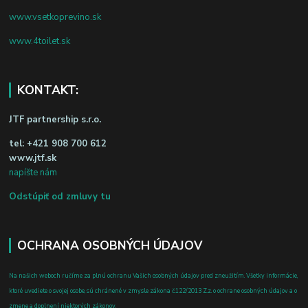
www.vsetkoprevino.sk
www.4toilet.sk
KONTAKT:
JTF partnership s.r.o.
tel:
+421 908 700 612
www.jtf.sk
napíšte nám
Odstúpiť od zmluvy tu
OCHRANA OSOBNÝCH ÚDAJOV
Na našich weboch ručíme za plnú ochranu Vašich osobných údajov pred zneužitím. Všetky informácie,
ktoré uvediete o svojej osobe, sú chránené v zmysle zákona č.122/2013 Z.z. o ochrane osobných údajov a o
zmene a doplnení niektorých zákonov.