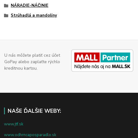
NÁRADIE-NÁČINIE
Strúhadlá a mandolíny
U nás môžete platiť cez účet
GoPay alebo zaplaťte rýchlo
kreditnou kartou.
NAŠE ĎALŠIE WEBY:
www.jtf.sk
www.odhrncaposparadlo.sk