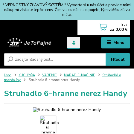
* VERNOSTNÝ ZĽAVOVÝ SYSTÉM * Vytvorte si u nás účet a pravidelnými
nákupmi získajte lepšie ceny. Čím viac u nás nakupujete, tým väčšiu zľavu
máte.
0
ks
za
0,00 €
Menu
Hľadať
Úvod
KUCHYŇA
VARENIE
NÁRADIE-NÁČINIE
Strúhadlá a
mandolíny
Struhadlo 6-hranne nerez Handy
Struhadlo 6-hranne nerez Handy