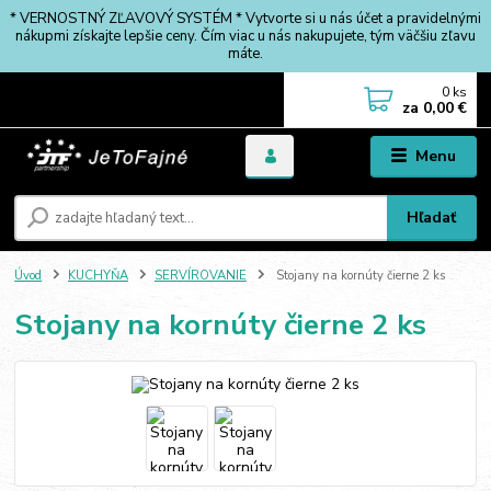
* VERNOSTNÝ ZĽAVOVÝ SYSTÉM * Vytvorte si u nás účet a pravidelnými
nákupmi získajte lepšie ceny. Čím viac u nás nakupujete, tým väčšiu zľavu
máte.
0
ks
za
0,00 €
Menu
Hľadať
Úvod
KUCHYŇA
SERVÍROVANIE
Stojany na kornúty čierne 2 ks
Stojany na kornúty čierne 2 ks