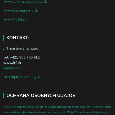
www.odhrncaposparadlo.sk
www.vsetkoprevino.sk
www.4toilet.sk
KONTAKT:
JTF partnership s.r.o.
tel:
+421 908 700 612
www.jtf.sk
napíšte nám
Odstúpiť od zmluvy tu
OCHRANA OSOBNÝCH ÚDAJOV
Na našich weboch ručíme za plnú ochranu Vašich osobných údajov pred zneužitím. Všetky informácie,
ktoré uvediete o svojej osobe, sú chránené v zmysle zákona č.122/2013 Z.z. o ochrane osobných údajov a o