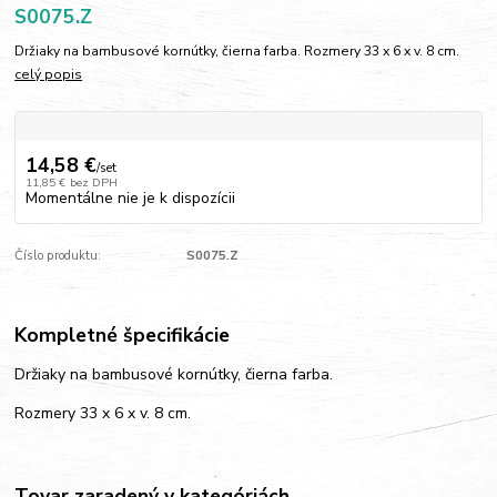
S0075.Z
Držiaky na bambusové kornútky, čierna farba. Rozmery 33 x 6 x v. 8 cm.
celý popis
14,58 €
/
set
11,85 €
bez DPH
Momentálne nie je k dispozícii
Číslo produktu:
S0075.Z
Kompletné špecifikácie
Držiaky na bambusové kornútky, čierna farba.
Rozmery 33 x 6 x v. 8 cm.
Tovar zaradený v kategóriách