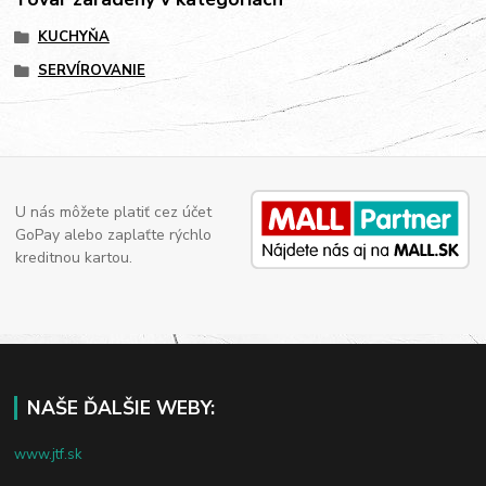
KUCHYŇA
SERVÍROVANIE
U nás môžete platiť cez účet
GoPay alebo zaplaťte rýchlo
kreditnou kartou.
NAŠE ĎALŠIE WEBY:
www.jtf.sk