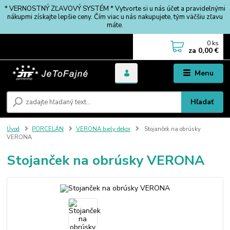
* VERNOSTNÝ ZĽAVOVÝ SYSTÉM * Vytvorte si u nás účet a pravidelnými
nákupmi získajte lepšie ceny. Čím viac u nás nakupujete, tým väčšiu zľavu
máte.
0
ks
za
0,00 €
Menu
Hľadať
Úvod
PORCELÁN
VERONA biely dekor
Stojanček na obrúsky
VERONA
Stojanček na obrúsky VERONA