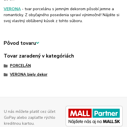
VERONA
- tvar porcelánu s jemným dekorom pôsobí jemne a
romanticky. Z obyčajného posedenia spraví výnimočné! Nájdite si
svoj vlastný obľúbený kúsok z tohto súboru.
Pôvod tovaru
Tovar zaradený v kategóriách
PORCELÁN
VERONA biely dekor
U nás môžete platiť cez účet
GoPay alebo zaplaťte rýchlo
kreditnou kartou.