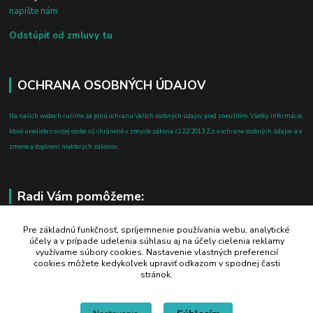
napíšte nám
Odstúpiť od zmluvy tu
OCHRANA OSOBNÝCH ÚDAJOV
Na našich weboch ručíme za plnú ochranu Vašich osobných údajov pred zneužitím. Všetky informácie,
ktoré uvediete o svojej osobe, sú chránené v zmysle zákona č.122/2013 Z.z. o ochrane osobných údajov a o
zmene a doplnení niektorých zákonov.
Radi Vám pomôžeme:
+421 908 700 612
Pre základnú funkčnosť, spríjemnenie používania webu, analytické
účely a v prípade udelenia súhlasu aj na účely cielenia reklamy
po-pia: 8.00 - 16.00
využívame súbory cookies. Nastavenie vlastných preferencií
cookies môžete kedykoľvek upraviť odkazom v spodnej časti
business@jtf.sk
stránok.