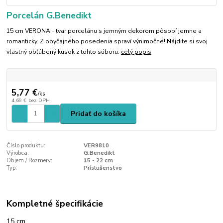
Porcelán G.Benedikt
15 cm VERONA - tvar porcelánu s jemným dekorom pôsobí jemne a
romanticky. Z obyčajného posedenia spraví výnimočné! Nájdite si svoj
vlastný obľúbený kúsok z tohto súboru.
celý popis
5,77 €
/
ks
4,69 €
bez DPH
Pridať do košíka
Číslo produktu:
VER9810
Výrobca:
G.Benedikt
Objem / Rozmery:
15 - 22 cm
Typ:
Príslušenstvo
Kompletné špecifikácie
15 cm