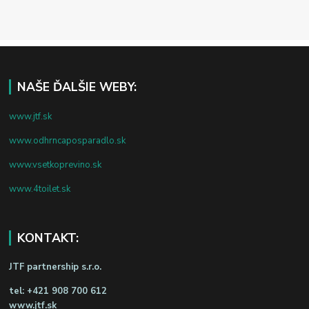
NAŠE ĎALŠIE WEBY:
www.jtf.sk
www.odhrncaposparadlo.sk
www.vsetkoprevino.sk
www.4toilet.sk
KONTAKT:
JTF partnership s.r.o.
tel:
+421 908 700 612
www.jtf.sk