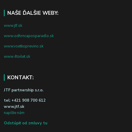
NAŠE ĎALŠIE WEBY:
www.jtf.sk
www.odhrncaposparadlo.sk
www.vsetkoprevino.sk
www.4toilet.sk
KONTAKT:
JTF partnership s.r.o.
tel:
+421 908 700 612
www.jtf.sk
napíšte nám
Odstúpiť od zmluvy tu