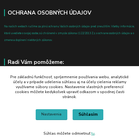
OCHRANA OSOBNÝCH ÚDAJOV
Na našich weboch ručíme za plnú ochranu Vašich osobných údajov pred zneužitím. Všetky informácie,
ktoré uvediete o svojej osobe, sú chránené v zmysle zákona č.122/2013 Z.z. o ochrane osobných údajov a o
zmene a doplnení niektorých zákonov.
Radi Vám pomôžeme:
+421 908 700 612
Pre základnú funkčnosť, spríjemnenie používania webu, analytické
účely a v prípade udelenia súhlasu aj na účely cielenia reklamy
po-pia: 8.00 - 16.00
využívame súbory cookies. Nastavenie vlastných preferencií
cookies môžete kedykoľvek upraviť odkazom v spodnej časti
business@jtf.sk
stránok.
Súhlasím
Nastavenia
Súhlas môžete odmietnuť
tu
.
Vytvorené na
Eshop-rychlo.sk