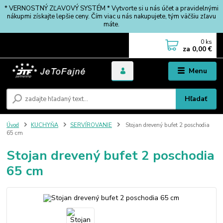
* VERNOSTNÝ ZĽAVOVÝ SYSTÉM * Vytvorte si u nás účet a pravidelnými
nákupmi získajte lepšie ceny. Čím viac u nás nakupujete, tým väčšiu zľavu
máte.
0
ks
za
0,00 €
Menu
Hľadať
Úvod
KUCHYŇA
SERVÍROVANIE
Stojan drevený bufet 2 poschodia
65 cm
Stojan drevený bufet 2 poschodia
65 cm