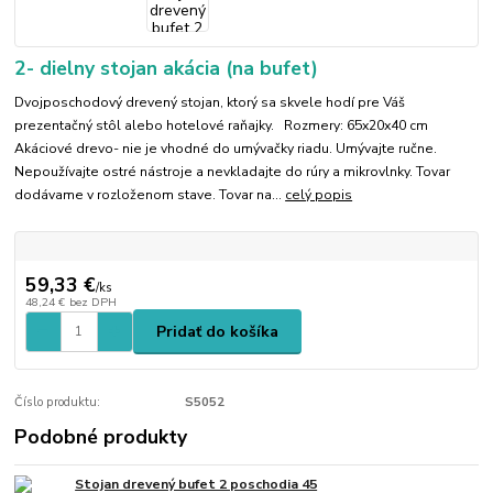
2- dielny stojan akácia (na bufet)
Dvojposchodový drevený stojan, ktorý sa skvele hodí pre Váš
prezentačný stôl alebo hotelové raňajky. Rozmery: 65x20x40 cm
Akáciové drevo- nie je vhodné do umývačky riadu. Umývajte ručne.
Nepoužívajte ostré nástroje a nevkladajte do rúry a mikrovlnky. Tovar
dodávame v rozloženom stave. Tovar na...
celý popis
59,33 €
/
ks
48,24 €
bez DPH
Pridať do košíka
Číslo produktu:
S5052
Podobné produkty
Stojan drevený bufet 2 poschodia 45