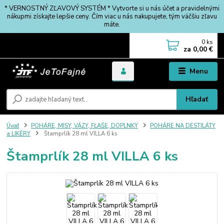
* VERNOSTNÝ ZĽAVOVÝ SYSTÉM * Vytvorte si u nás účet a pravidelnými
nákupmi získajte lepšie ceny. Čím viac u nás nakupujete, tým väčšiu zľavu
máte.
0
ks
za
0,00 €
Menu
Hľadať
Úvod
POHÁRE, MISY, VÁZY, FĽAŠE, DOPLNKY
POHÁRE NA DESTILÁTY
a LIKÉRY
Štamprlík 28 ml VILLA 6 ks
Štamprlík 28 ml VILLA 6 ks