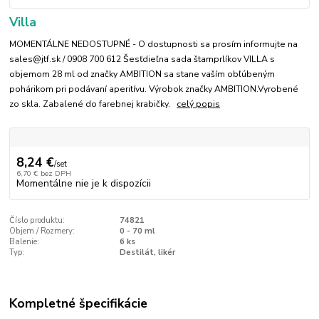
Villa
MOMENTÁLNE NEDOSTUPNÉ - O dostupnosti sa prosím informujte na
sales@jtf.sk / 0908 700 612 Šesťdieľna sada štamprlíkov VILLA s
objemom 28 ml od značky AMBITION sa stane vaším obľúbeným
pohárikom pri podávaní aperitívu. Výrobok značky AMBITION.Vyrobené
zo skla. Zabalené do farebnej krabičky.
celý popis
8,24 €
/
set
6,70 €
bez DPH
Momentálne nie je k dispozícii
Číslo produktu:
74821
Objem / Rozmery:
0 - 70 ml
Balenie:
6 ks
Typ:
Destilát, likér
Kompletné špecifikácie