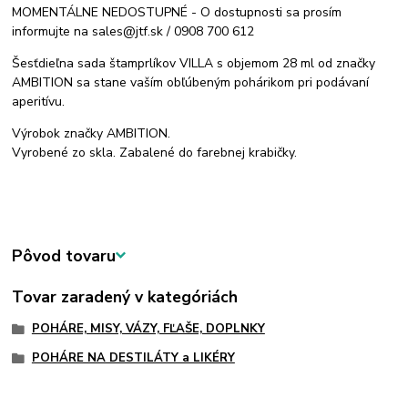
MOMENTÁLNE NEDOSTUPNÉ - O dostupnosti sa prosím
informujte na sales@jtf.sk / 0908 700 612
Šesťdieľna sada štamprlíkov VILLA s objemom 28 ml od značky
AMBITION sa stane vaším obľúbeným pohárikom pri podávaní
aperitívu.
Výrobok značky AMBITION.
Vyrobené zo skla. Zabalené do farebnej krabičky.
Pôvod tovaru
Tovar zaradený v kategóriách
POHÁRE, MISY, VÁZY, FĽAŠE, DOPLNKY
POHÁRE NA DESTILÁTY a LIKÉRY