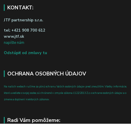
KONTAKT:
JTF partnership s.r.o.
tel:
+421 908 700 612
www.jtf.sk
napíšte nám
Odstúpiť od zmluvy tu
OCHRANA OSOBNÝCH ÚDAJOV
Na našich weboch ručíme za plnú ochranu Vašich osobných údajov pred zneužitím. Všetky informácie,
ktoré uvediete o svojej osobe, sú chránené v zmysle zákona č.122/2013 Z.z. o ochrane osobných údajov a o
zmene a doplnení niektorých zákonov.
Radi Vám pomôžeme: