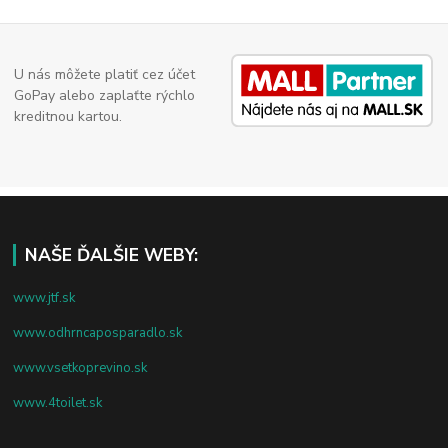
U nás môžete platiť cez účet
GoPay alebo zaplaťte rýchlo
kreditnou kartou.
NAŠE ĎALŠIE WEBY:
www.jtf.sk
www.odhrncaposparadlo.sk
www.vsetkoprevino.sk
www.4toilet.sk