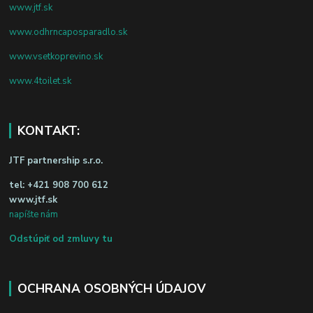
www.jtf.sk
www.odhrncaposparadlo.sk
www.vsetkoprevino.sk
www.4toilet.sk
KONTAKT:
JTF partnership s.r.o.
tel:
+421 908 700 612
www.jtf.sk
napíšte nám
Odstúpiť od zmluvy tu
OCHRANA OSOBNÝCH ÚDAJOV