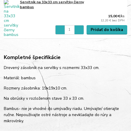
Servitník na 33x33 cm servítky čierny
bambus
15,00 €
/
ks
12,20 €
bez DPH
Pridať do košíka
Kompletné špecifikácie
Drevený zásobník na servítky s rozmermi 33x33 cm.
Materiál: bambus
Rozmery zásobníka: 19x19x10 cm.
Na obrúsky v rozloženom stave 33 x 33 cm.
Bambus- nie je vhodné do umývačky riadu. Umývajte/ otierajte
ručne. Nepoužívajte ostré nástroje a nevkladajte do rúry a
mikrovlnky.