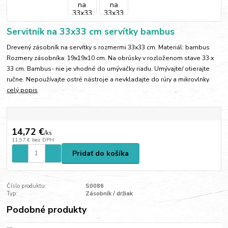
Servitník na 33x33 cm servítky bambus
Drevený zásobník na servítky s rozmermi 33x33 cm. Materiál: bambus
Rozmery zásobníka: 19x19x10 cm. Na obrúsky v rozloženom stave 33 x
33 cm. Bambus- nie je vhodné do umývačky riadu. Umývajte/ otierajte
ručne. Nepoužívajte ostré nástroje a nevkladajte do rúry a mikrovlnky.
celý popis
14,72 €
/
ks
11,97 €
bez DPH
Pridať do košíka
Číslo produktu:
S0086
Typ:
Zásobník / držiak
Podobné produkty