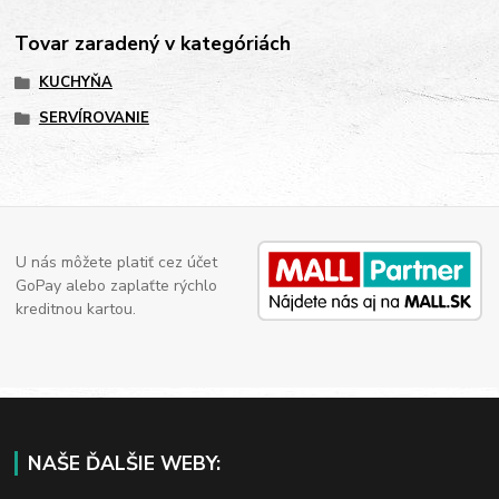
Tovar zaradený v kategóriách
KUCHYŇA
SERVÍROVANIE
U nás môžete platiť cez účet
GoPay alebo zaplaťte rýchlo
kreditnou kartou.
NAŠE ĎALŠIE WEBY: