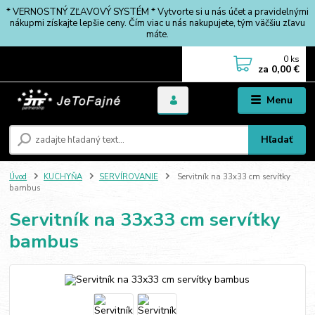
* VERNOSTNÝ ZĽAVOVÝ SYSTÉM * Vytvorte si u nás účet a pravidelnými
nákupmi získajte lepšie ceny. Čím viac u nás nakupujete, tým väčšiu zľavu
máte.
0
ks
za
0,00 €
Menu
Hľadať
Úvod
KUCHYŇA
SERVÍROVANIE
Servitník na 33x33 cm servítky
bambus
Servitník na 33x33 cm servítky
bambus