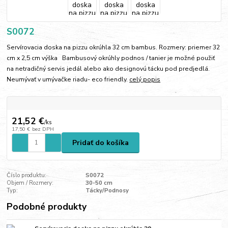
S0072
Servírovacia doska na pizzu okrúhla 32 cm bambus. Rozmery: priemer 32
cm x 2,5 cm výška Bambusový okrúhly podnos / tanier je možné použiť
na netradičný servis jedál alebo ako designovú tácku pod predjedlá.
Neumývať v umývačke riadu- eco friendly.
celý popis
21,52 €
/
ks
17,50 €
bez DPH
Pridať do košíka
Číslo produktu:
S0072
Objem / Rozmery:
30-50 cm
Typ:
Tácky/Podnosy
Podobné produkty