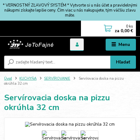
* VERNOSTNÝ ZĽAVOVÝ SYSTÉM * Vytvorte si u nás účet a pravidelnými
nákupmi získajte lepšie ceny. Čím viac u nás nakupujete, tým väčšiu zľavu
máte.
0
ks
za
0,00 €
Menu
Hľadať
Úvod
KUCHYŇA
SERVÍROVANIE
Servírovacia doska na pizzu
okrúhla 32 cm
Servírovacia doska na pizzu
okrúhla 32 cm