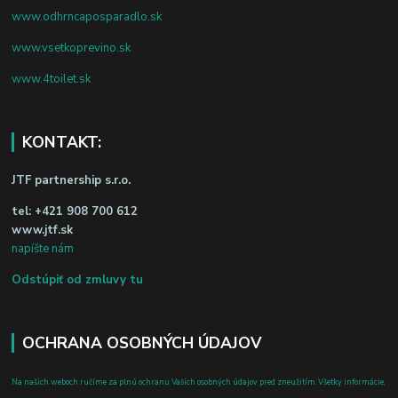
www.odhrncaposparadlo.sk
www.vsetkoprevino.sk
www.4toilet.sk
KONTAKT:
JTF partnership s.r.o.
tel:
+421 908 700 612
www.jtf.sk
napíšte nám
Odstúpiť od zmluvy tu
OCHRANA OSOBNÝCH ÚDAJOV
Na našich weboch ručíme za plnú ochranu Vašich osobných údajov pred zneužitím. Všetky informácie,