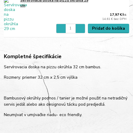
Servírovacia doska na pizzu okrúhla 29
cm
17,97 €
/
ks
14,61 €
bez DPH
Pridať do košíka
Kompletné špecifikácie
Servírovacia doska na pizzu okrúhla 32 cm bambus.
Rozmery: priemer 32 cm x 2,5 cm výška
Bambusový okrúhly podnos / tanier je možné použiť na netradičný
servis jedál alebo ako designovú tácku pod predjedlá.
Neumývať v umývačke riadu- eco friendly.