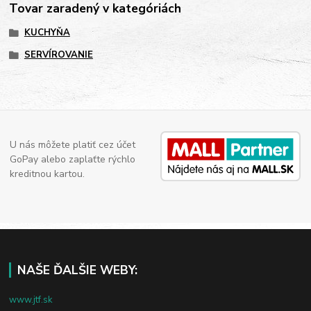
Tovar zaradený v kategóriách
KUCHYŇA
SERVÍROVANIE
U nás môžete platiť cez účet
GoPay alebo zaplaťte rýchlo
kreditnou kartou.
NAŠE ĎALŠIE WEBY:
www.jtf.sk