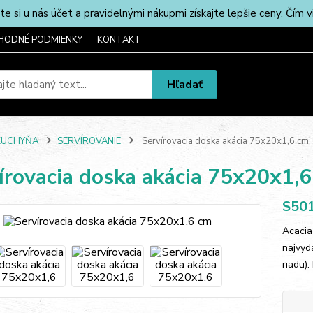
u nás účet a pravidelnými nákupmi získajte lepšie ceny. Čím via
HODNÉ PODMIENKY
KONTAKT
Hľadať
KUCHYŇA
SERVÍROVANIE
Servírovacia doska akácia 75x20x1,6 cm
írovacia doska akácia 75x20x1,
S50
Acacia
najvyd
riadu).