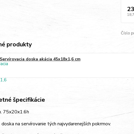
23
18,
Číslo p
é produkty
Servírovacia doska akácia 45x18x1,6 cm
tné špecifikácie
m. 75x20x1.6h
doska na servírovanie tých najvydarenejších pokrmov.