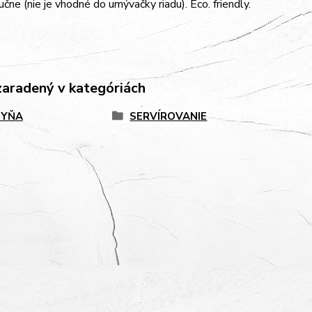
čne (nie je vhodné do umývačky riadu). Eco. friendly.
zaradený v kategóriách
HYŇA
SERVÍROVANIE