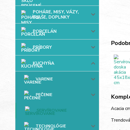
POHÁRE, MISY, VÁZY,
FĽAŠE, DOPLNKY
PORCELÁN
Podobn
PRÍBORY
KUCHYŇA
VARENIE
PEČENIE
Komple
Acacia c
SERVÍROVANIE
Trendová 
TECHNOLÓGIE