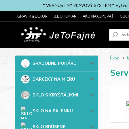
* VERNOSTNÝ ZĽAVOVÝ SYSTÉM * Vytvorte si 
GRAVÍR a DEKOR
B.BOHEMIAN
AKO NAKUPOVAŤ
OBC
Úvod
SVADOBNÉ POHÁRE
Serv
DARČEKY NA MIERU
SKLO S KRYŠTÁLIKMI
SKLO NA PÁLENKU
SKLO BRÚSENÉ