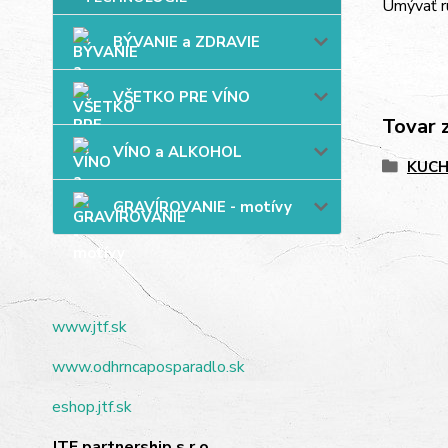
Umývať ru
BÝVANIE a ZDRAVIE
VŠETKO PRE VÍNO
Tovar 
VÍNO a ALKOHOL
KUC
GRAVÍROVANIE - motívy
www.jtf.sk
www.odhrncaposparadlo.sk
eshop.jtf.sk
JTF partnership s.r.o.