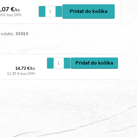
,07 €
/
ks
Pridať do košíka
76 €
bez DPH
roduktu:
S5010
Pridať do košíka
14,72 €
/
ks
11,97 €
bez DPH