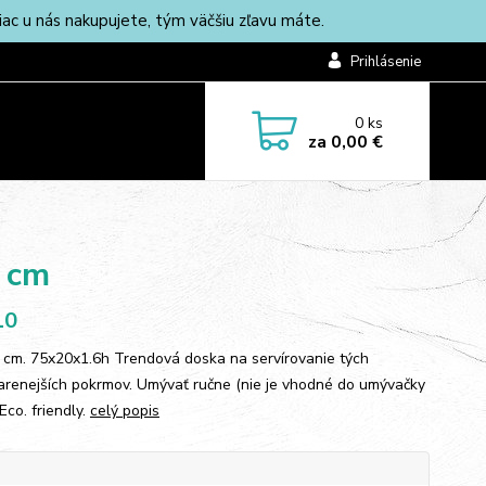
c u nás nakupujete, tým väčšiu zľavu máte.
Prihlásenie
0
ks
za
0,00 €
6 cm
10
 cm. 75x20x1.6h Trendová doska na servírovanie tých
arenejších pokrmov. Umývať ručne (nie je vhodné do umývačky
 Eco. friendly.
celý popis