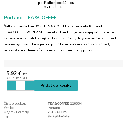
Porland TEA&COFFEE
Šálka s podšálkou 30 cl TEA & COFFEE - farba biela Porland
TEA&COFFEE PORLAND porcelán kombinuje vo svojej produkcii tie
najlepšie a najobľúbenejšie vlastnosti rôznych typov porcelánu. Tento
jedinečný produkt má jemnú povrchovú úpravu a zároveň tvrdosť,
pevnosť a mechanickú odolnosť porcelán...
celý popis
5,92 €
/
set
4,81 €
bez DPH
Pridať do košíka
Číslo produktu:
TEA&COFFEE 228334
Výrobca:
Porland
Objem / Rozmery:
251 - 400 ml
Typ:
Šálky/Hrnčeky