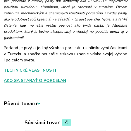
pre porcelán z mäkkej pasty bol označený ako ALUMILITE
inšpirovaný
použitou surovinou- alumíniom, ktoré je zahrnuté v surovine.
Okrem
zahrnutia mechanických a chemických vlastností porcelánu z tvrdej pasty,
ako je odolnosť voči kyselinám a zásadám, tvrdosť povrchu, hygiena a ľahké
čistenie, kde má ešte vyššiu pevnosť ako tvrdá pasta, je Alumilite
produktom, ktorý je bežne akceptovaný a vhodný na použitie doma aj v
gastronómii.
Porland je prvý a jediný výrobca porcelánu s hliníkovými časticami
v Turecku a značka neustále získava uznanie vďaka svojej výrobe
i po celom svete.
TECHNICKÉ VLASTNOSTI
AKO SA STARAŤ O PORCELÁN
Pôvod tovaru
Súvisiaci tovar
4