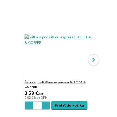
Šálka s podšálkou espresso 9 cl TEA &
Šálka s pod
COFFEE
COFFEE
3,59 €
3,38 €
/
set
/
set
2,92 €
bez DPH
2,75 €
bez D
Pridať do košíka