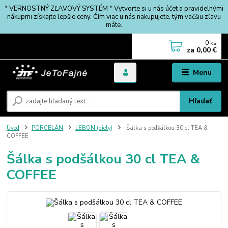
* VERNOSTNÝ ZĽAVOVÝ SYSTÉM * Vytvorte si u nás účet a pravidelnými
nákupmi získajte lepšie ceny. Čím viac u nás nakupujete, tým väčšiu zľavu
máte.
0
ks
za
0,00 €
Menu
Hľadať
Úvod
PORCELÁN
LEBON (biely)
Šálka s podšálkou 30 cl TEA &
COFFEE
Šálka s podšálkou 30 cl TEA &
COFFEE