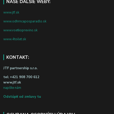
NAŠE ĎALŠIE WEBY:
www.jtf.sk
www.odhrncaposparadlo.sk
www.vsetkoprevino.sk
www.4toilet.sk
KONTAKT:
JTF partnership s.r.o.
tel:
+421 908 700 612
www.jtf.sk
napíšte nám
Odstúpiť od zmluvy tu