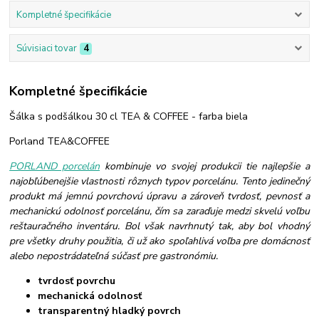
Kompletné špecifikácie
Súvisiaci tovar
4
Kompletné špecifikácie
Šálka s podšálkou 30 cl TEA & COFFEE - farba biela
Porland TEA&COFFEE
PORLAND porcelán
kombinuje vo svojej produkcii tie najlepšie a
najobľúbenejšie vlastnosti rôznych typov porcelánu. Tento jedinečný
produkt má jemnú povrchovú úpravu a zároveň tvrdosť, pevnosť a
mechanickú odolnosť porcelánu, čím sa zaraďuje medzi skvelú voľbu
reštauračného inventáru. Bol však navrhnutý tak, aby bol vhodný
pre všetky druhy použitia, či už ako spoľahlivá voľba pre domácnosť
alebo nepostrádateľná súčasť pre gastronómiu.
tvrdosť povrchu
mechanická odolnosť
transparentný hladký povrch