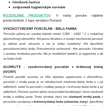
hliníkové častice
zodpovedá hygienickým normám
ROZDELENIE PRODUKTOV
: V našej ponuke nájdete
predovšetkým 2 typy výrobkov Porland:
VYSOKOTVRDENÝ PORCELÁN - BIELA FARBA
Porcelán páleny pri vysokej teplote medzi 1380 - 1400 ° C v redukčnej
(plameňovej) atmosfére. Má pevnú štruktúru a vysokú mechanickú pevnosť,
je odolný proti nárazom a nie je ľahko rozbiteľný. Má špecifickú
porcelánovo bielu farbu. Priesvitnosť je zachovaná - fine porcelán. Výrobok
s vysokou tvrdosťou povrchu. Nie je hostiteľom baktérií, je hygienický a dá
sa ľahko čistiť.
ALUMILITE - vysokotvrdený porcelán v krémovej bielej
(IVORY)
Pretože použité suroviny sa líšia teplotou vypaľovania a atmosférou,
porcelán z tvrdej pasty je vo všeobecnosti modrasto-bielej farby a v jej
odtieňoch, zatiaľ čo porcelán z mäkkej pasty je v krémovej bielej farbe a jej
odtieňoch. Porland vyvinul úplne nový produkt kombinujúci rôzne vlastnosti
tvrdej a mäkkej pasty. Tento výrobok, ktorý má
vlastnosti tvrdej pasty
z
porcelánu vyrobenej
v krémovej b
ielej farbe (slonovina, ivory)
, špecifickej