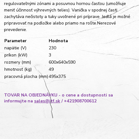
regulovateľnými zónami a posuvnou hornou časťou (umožňuje
meniť účinnosť výhrevných telies). Vanička v spodnej časti
zachytáva nečistoty a tuky uvoľnené pri príprave. Jedlá je možné
pripravovať na podložke alebo priamo na rošte.Nerezové
prevedenie.
Parameter
Hodnota
napätie (V)
230
príkon (kW)
3
rozmery (mm)
600x640x590
hmotnosť (kg)
49
pracovná plocha (mm)
495x375
TOVAR NA OBJEDNÁVKU - o cene a dostupnosti sa
informujte na
sales@jtf.sk
/ +421908700612