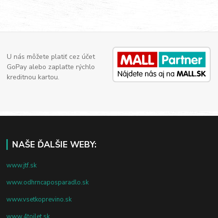
U nás môžete platiť cez účet
GoPay alebo zaplaťte rýchlo
kreditnou kartou.
NAŠE ĎALŠIE WEBY:
www.jtf.sk
www.odhrncaposparadlo.sk
www.vsetkoprevino.sk
www.4toilet.sk