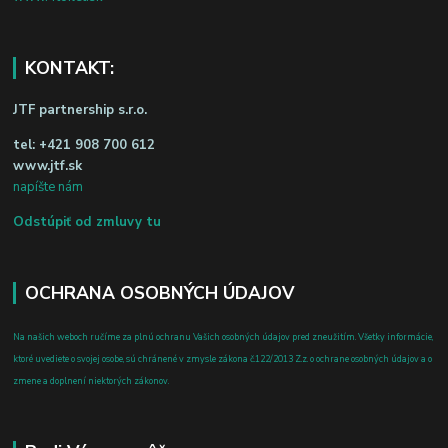
KONTAKT:
JTF partnership s.r.o.
tel:
+421 908 700 612
www.jtf.sk
napíšte nám
Odstúpiť od zmluvy tu
OCHRANA OSOBNÝCH ÚDAJOV
Na našich weboch ručíme za plnú ochranu Vašich osobných údajov pred zneužitím. Všetky informácie,
ktoré uvediete o svojej osobe, sú chránené v zmysle zákona č.122/2013 Z.z. o ochrane osobných údajov a o
zmene a doplnení niektorých zákonov.