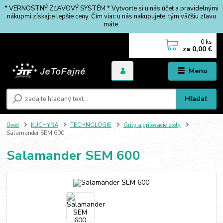
* VERNOSTNÝ ZĽAVOVÝ SYSTÉM * Vytvorte si u nás účet a pravidelnými
nákupmi získajte lepšie ceny. Čím viac u nás nakupujete, tým väčšiu zľavu
máte.
0
ks
za
0,00 €
Menu
Hľadať
Úvod
KUCHYŇA
TECHNOLÓGIE
Grily a grilovacie stoly
Salamander SEM 600
Salamander SEM 600