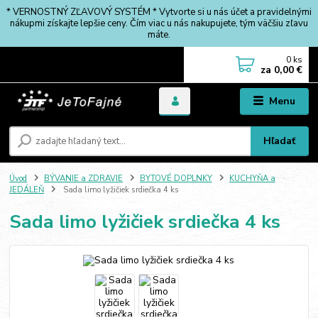
* VERNOSTNÝ ZĽAVOVÝ SYSTÉM * Vytvorte si u nás účet a pravidelnými
nákupmi získajte lepšie ceny. Čím viac u nás nakupujete, tým väčšiu zľavu
máte.
0
ks
za
0,00 €
Menu
Hľadať
Úvod
BÝVANIE a ZDRAVIE
BYTOVÉ DOPLNKY
KUCHYŇA a
JEDÁLEŇ
Sada limo lyžičiek srdiečka 4 ks
Sada limo lyžičiek srdiečka 4 ks