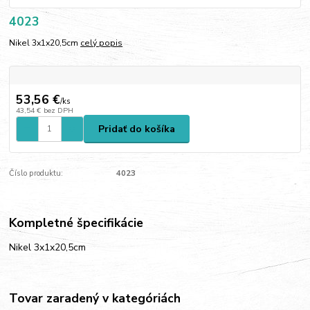
4023
Nikel 3x1x20,5cm
celý popis
53,56 €
/
ks
43,54 €
bez DPH
Pridať do košíka
Číslo produktu:
4023
Kompletné špecifikácie
Nikel 3x1x20,5cm
Tovar zaradený v kategóriách