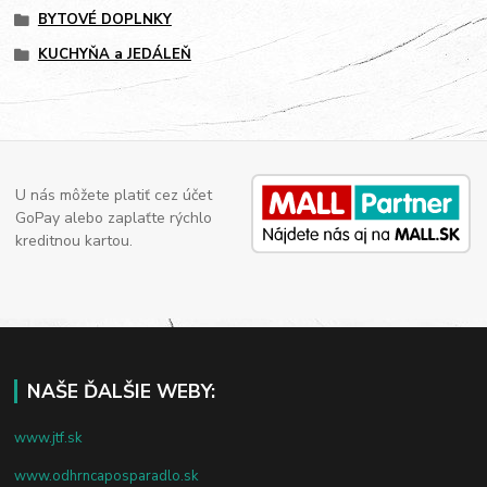
BYTOVÉ DOPLNKY
KUCHYŇA a JEDÁLEŇ
U nás môžete platiť cez účet
GoPay alebo zaplaťte rýchlo
kreditnou kartou.
NAŠE ĎALŠIE WEBY:
www.jtf.sk
www.odhrncaposparadlo.sk