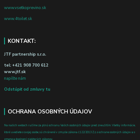
www.vsetkoprevino.sk
www.4toilet.sk
KONTAKT:
JTF partnership s.r.o.
tel:
+421 908 700 612
www.jtf.sk
napíšte nám
Odstúpiť od zmluvy tu
OCHRANA OSOBNÝCH ÚDAJOV
Na našich weboch ručíme za plnú ochranu Vašich osobných údajov pred zneužitím. Všetky informácie,
ktoré uvediete o svojej osobe, sú chránené v zmysle zákona č.122/2013 Z.z. o ochrane osobných údajov a o
zmene a doplnení niektorých zákonov.