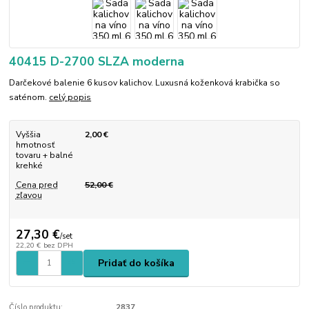
40415 D-2700 SLZA moderna
Darčekové balenie 6 kusov kalichov. Luxusná koženková krabička so
saténom.
celý popis
Vyššia
2,00 €
hmotnosť
tovaru + balné
krehké
Cena pred
52,00 €
zľavou
27,30 €
/
set
22,20 €
bez DPH
Pridať do košíka
Číslo produktu:
2837