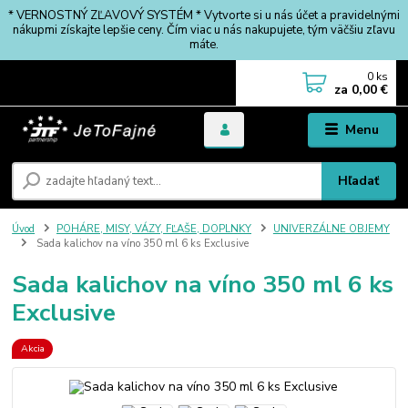
* VERNOSTNÝ ZĽAVOVÝ SYSTÉM * Vytvorte si u nás účet a pravidelnými
nákupmi získajte lepšie ceny. Čím viac u nás nakupujete, tým väčšiu zľavu
máte.
0
ks
za
0,00 €
Menu
Hľadať
Úvod
POHÁRE, MISY, VÁZY, FĽAŠE, DOPLNKY
UNIVERZÁLNE OBJEMY
Sada kalichov na víno 350 ml 6 ks Exclusive
Sada kalichov na víno 350 ml 6 ks
Exclusive
Akcia