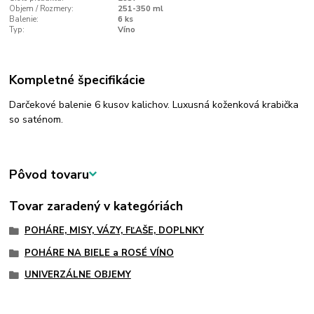
Objem / Rozmery:
251-350 ml
Balenie:
6 ks
Typ:
Víno
Kompletné špecifikácie
Darčekové balenie 6 kusov kalichov. Luxusná koženková krabička
so saténom.
Pôvod tovaru
Tovar zaradený v kategóriách
POHÁRE, MISY, VÁZY, FĽAŠE, DOPLNKY
POHÁRE NA BIELE a ROSÉ VÍNO
UNIVERZÁLNE OBJEMY