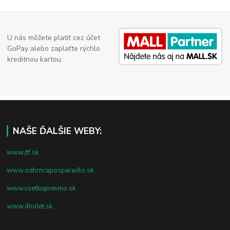
U nás môžete platiť cez účet
GoPay alebo zaplaťte rýchlo
kreditnou kartou.
NAŠE ĎALŠIE WEBY:
www.jtf.sk
www.odhrncaposparadlo.sk
www.vsetkoprevino.sk
www.4toilet.sk