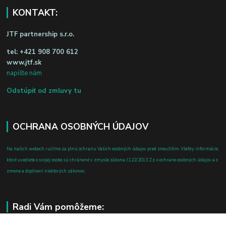
KONTAKT:
JTF partnership s.r.o.
tel:
+421 908 700 612
www.jtf.sk
napíšte nám
Odstúpiť od zmluvy tu
OCHRANA OSOBNÝCH ÚDAJOV
Na našich weboch ručíme za plnú ochranu Vašich osobných údajov pred zneužitím. Všetky informácie,
ktoré uvediete o svojej osobe, sú chránené v zmysle zákona č.122/2013 Z.z. o ochrane osobných údajov a o
zmene a doplnení niektorých zákonov.
Radi Vám pomôžeme: