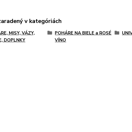
zaradený v kategóriách
RE, MISY, VÁZY,
POHÁRE NA BIELE a ROSÉ
UNI
E, DOPLNKY
VÍNO