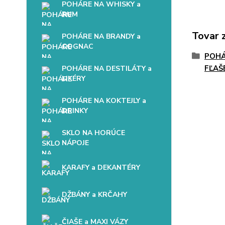
POHÁRE NA WHISKY a
RUM
Tovar 
POHÁRE NA BRANDY a
COGNAC
POHÁ
FĽAŠ
POHÁRE NA DESTILÁTY a
LIKÉRY
POHÁRE NA KOKTEJLY a
DRINKY
SKLO NA HORÚCE
NÁPOJE
KARAFY a DEKANTÉRY
DŽBÁNY a KRČAHY
ČIAŠE a MAXI VÁZY