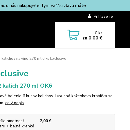
c u nás nakupujete, tým väčšiu zľavu máte.
Prihlásenie
0
ks
za
0,00 €
kalichov na víno 270 ml 6 ks Exclusive
clusive
 kalich 270 ml OK6
ové balenie 6 kusov kalichov. Luxusná koženková krabička so
om.
celý popis
šia hmotnosť
2,00 €
aru + balné krehké