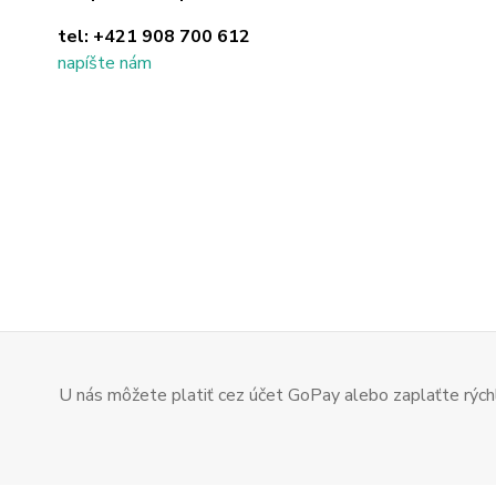
tel:
+421 908 700 612
napíšte nám
U nás môžete platiť cez účet GoPay alebo zaplaťte rýchl