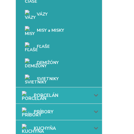
VÁZY
MISY a MISKY
FĽAŠE
DEMIŽÓNY
SVIETNIKY
PORCELÁN
PRÍBORY
KUCHYŇA