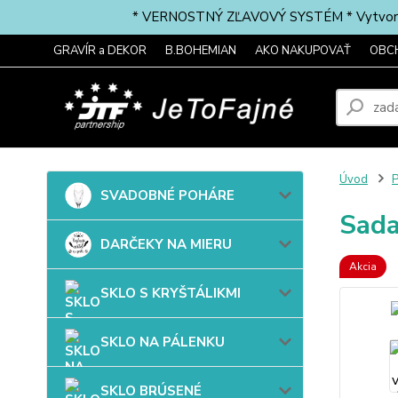
* VERNOSTNÝ ZĽAVOVÝ SYSTÉM * Vytvorte si 
GRAVÍR a DEKOR
B.BOHEMIAN
AKO NAKUPOVAŤ
OBC
Úvod
P
SVADOBNÉ POHÁRE
Sada
DARČEKY NA MIERU
Akcia
SKLO S KRYŠTÁLIKMI
SKLO NA PÁLENKU
SKLO BRÚSENÉ