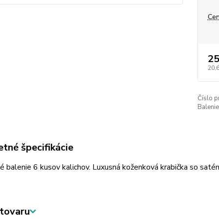
Cen
25
20,
Číslo p
Balenie
tné špecifikácie
 balenie 6 kusov kalichov. Luxusná koženková krabička so saté
tovaru