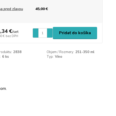
a pred zľavou
45,00 €
,34 €
/
set
Pridať do košíka
60 €
bez DPH
roduktu:
2838
Objem / Rozmery:
251-350 ml
:
6 ks
Typ:
Víno
nom.