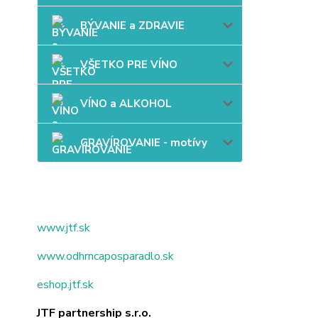
BÝVANIE a ZDRAVIE
VŠETKO PRE VÍNO
VÍNO a ALKOHOL
GRAVÍROVANIE - motívy
www.jtf.sk
www.odhrncaposparadlo.sk
eshop.jtf.sk
JTF partnership s.r.o.