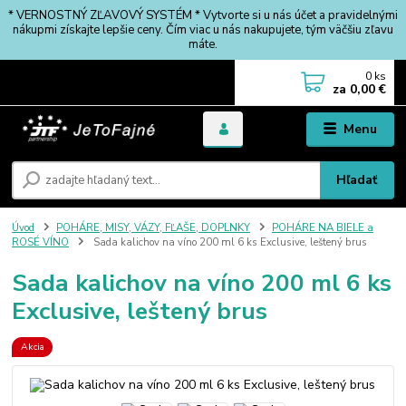
* VERNOSTNÝ ZĽAVOVÝ SYSTÉM * Vytvorte si u nás účet a pravidelnými
nákupmi získajte lepšie ceny. Čím viac u nás nakupujete, tým väčšiu zľavu
máte.
0
ks
za
0,00 €
Menu
Hľadať
Úvod
POHÁRE, MISY, VÁZY, FĽAŠE, DOPLNKY
POHÁRE NA BIELE a
ROSÉ VÍNO
Sada kalichov na víno 200 ml 6 ks Exclusive, leštený brus
Sada kalichov na víno 200 ml 6 ks
Exclusive, leštený brus
Akcia