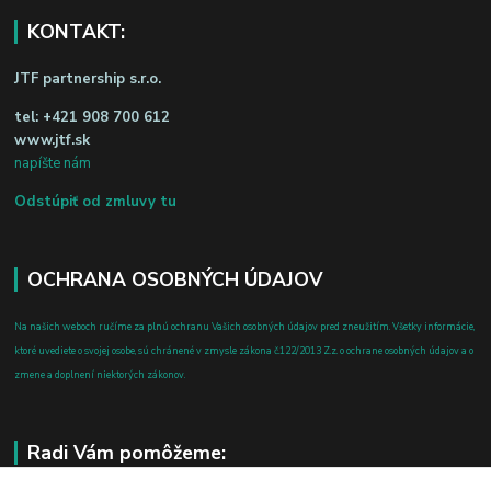
KONTAKT:
JTF partnership s.r.o.
tel:
+421 908 700 612
www.jtf.sk
napíšte nám
Odstúpiť od zmluvy tu
OCHRANA OSOBNÝCH ÚDAJOV
Na našich weboch ručíme za plnú ochranu Vašich osobných údajov pred zneužitím. Všetky informácie,
ktoré uvediete o svojej osobe, sú chránené v zmysle zákona č.122/2013 Z.z. o ochrane osobných údajov a o
zmene a doplnení niektorých zákonov.
Radi Vám pomôžeme: