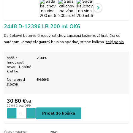
2448 D-12396 LB 200 ml OK6
Darčekové balenie 6 kusov kalichov. Luxusná koženková krabička so
saténom. Jemný elegantný brus na spodnej strane kalicha.
celý popis
Vyššia
2,00 €
hmotnosť
tovaru + balné
krehké
Cena pred
54,00 €
zľavou
30,80 €
/
set
25,04 €
bez DPH
Pridať do košíka
Číslo produktu:
2841