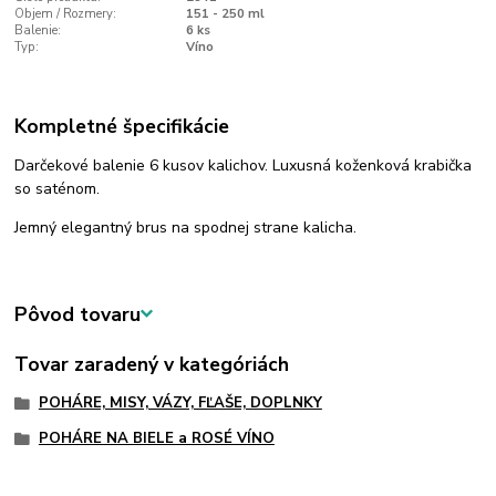
Objem / Rozmery:
151 - 250 ml
Balenie:
6 ks
Typ:
Víno
Kompletné špecifikácie
Darčekové balenie 6 kusov kalichov. Luxusná koženková krabička
so saténom.
Jemný elegantný brus na spodnej strane kalicha.
Pôvod tovaru
Tovar zaradený v kategóriách
POHÁRE, MISY, VÁZY, FĽAŠE, DOPLNKY
POHÁRE NA BIELE a ROSÉ VÍNO