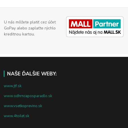
U nás môžete platiť cez účet
GoPay alebo zaplaťte rýchlo
kreditnou kartou.
NAŠE ĎALŠIE WEBY:
www.jtf.sk
www.odhrncaposparadlo.sk
www.vsetkoprevino.sk
www.4toilet.sk