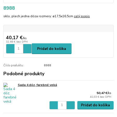
8988
sklo, plech jedna dóza rozmery: ø17,5x16,5cm
celý popis
40,17 €
/
ks
32,66 €
bez DPH
Pridať do košíka
Číslo produktu:
8988
Podobné produkty
Sada 4 dóz, farebné veká
50,47 €
/
ks
41,03 €
bez DPH
Pridať do košíka