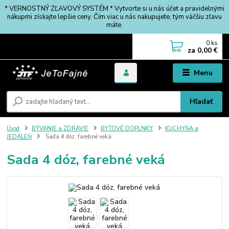
* VERNOSTNÝ ZĽAVOVÝ SYSTÉM * Vytvorte si u nás účet a pravidelnými
nákupmi získajte lepšie ceny. Čím viac u nás nakupujete, tým väčšiu zľavu
máte.
0
ks
za
0,00 €
Menu
Hľadať
Úvod
BÝVANIE a ZDRAVIE
BYTOVÉ DOPLNKY
KUCHYŇA a
JEDÁLEŇ
Sada 4 dóz, farebné veká
Sada 4 dóz, farebné veká