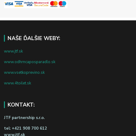
NAŠE ĎALŠIE WEBY:
www.jtf.sk
www.odhrncaposparadlo.sk
www.vsetkoprevino.sk
www.4toilet.sk
KONTAKT:
JTF partnership s.r.o.
tel:
+421 908 700 612
www.jtf.sk