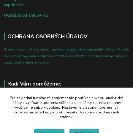
napíšte nám
Odstúpiť od zmluvy tu
OCHRANA OSOBNÝCH ÚDAJOV
Na našich weboch ručíme za plnú ochranu Vašich osobných údajov pred zneužitím. Všetky informácie,
ktoré uvediete o svojej osobe, sú chránené v zmysle zákona č.122/2013 Z.z. o ochrane osobných údajov a o
zmene a doplnení niektorých zákonov.
Radi Vám pomôžeme:
+421 908 700 612
Pre základnú funkčnosť, spríjemnenie používania webu, analytické
účely a v prípade udelenia súhlasu aj na účely cielenia reklamy
po-pia: 8.00 - 16.00
využívame súbory cookies. Nastavenie vlastných preferencií
cookies môžete kedykoľvek upraviť odkazom v spodnej časti
business@jtf.sk
stránok.