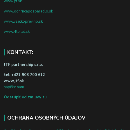
www.jtf.sk
www.odhrncaposparadlo.sk
www.vsetkoprevino.sk
www.4toilet.sk
KONTAKT:
JTF partnership s.r.o.
tel:
+421 908 700 612
www.jtf.sk
napíšte nám
Odstúpiť od zmluvy tu
OCHRANA OSOBNÝCH ÚDAJOV