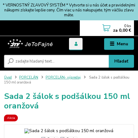
* VERNOSTNÝ ZĽAVOVÝ SYSTÉM * Vytvorte si u nás účet a pravidelnými
nákupmi získajte lepšie ceny. Čím viac u nás nakupujete, tým väčšiu zľavu
máte.
0
ks
za
0,00 €
Menu
Hľadať
Úvod
PORCELÁN
PORCELÁN- výpredaj
Sada 2 šálok s podšálkou
150 ml oranžová
Sada 2 šálok s podšálkou 150 ml
oranžová
Akcia