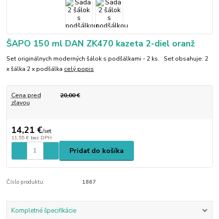
ŠAPO 150 ml DAN ZK470 kazeta 2-diel oranž
Set originálnych moderných šálok s podšálkami - 2 ks. Set obsahuje: 2
x šálka 2 x podšálka
celý popis
Cena pred
20,00 €
zľavou
14,21 €
/
set
11,55 €
bez DPH
Pridať do košíka
Číslo produktu:
1867
Kompletné špecifikácie