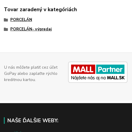
Tovar zaradený v kategóriách
PORCELÁN
PORCELÁN- výpredaj
U nás môžete platiť cez účet
GoPay alebo zaplaťte rýchlo
kreditnou kartou.
NAŠE ĎALŠIE WEBY: