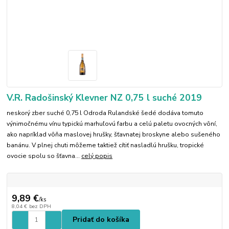
V.R. Radošinský Klevner NZ 0,75 l suché 2019
neskorý zber suché 0,75 l Odroda Rulandské šedé dodáva tomuto
výnimočnému vínu typickú marhuľovú farbu a celú paletu ovocných vôní,
ako napríklad vôňa maslovej hrušky, šťavnatej broskyne alebo sušeného
banánu. V plnej chuti môžeme taktiež cítiť nasladlú hrušku, tropické
ovocie spolu so šťavna...
celý popis
9,89 €
/
ks
8,04 €
bez DPH
Pridať do košíka