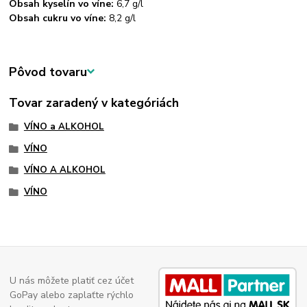
Obsah kyselín vo víne:
6,7 g/l
Obsah cukru vo víne:
8,2 g/l
Pôvod tovaru
Tovar zaradený v kategóriách
VÍNO a ALKOHOL
VÍNO
VÍNO A ALKOHOL
VÍNO
U nás môžete platiť cez účet
GoPay alebo zaplaťte rýchlo