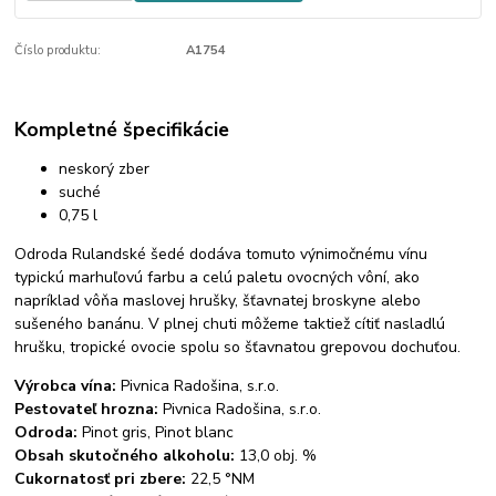
Číslo produktu:
A1754
Kompletné špecifikácie
neskorý zber
suché
0,75 l
Odroda Rulandské šedé dodáva tomuto výnimočnému vínu
typickú marhuľovú farbu a celú paletu ovocných vôní, ako
napríklad vôňa maslovej hrušky, šťavnatej broskyne alebo
sušeného banánu. V plnej chuti môžeme taktiež cítiť nasladlú
hrušku, tropické ovocie spolu so šťavnatou grepovou dochuťou.
Výrobca vína:
Pivnica Radošina, s.r.o.
Pestovateľ hrozna:
Pivnica Radošina, s.r.o.
Odroda:
Pinot gris, Pinot blanc
Obsah skutočného alkoholu:
13,0 obj. %
Cukornatosť pri zbere:
22,5 °NM