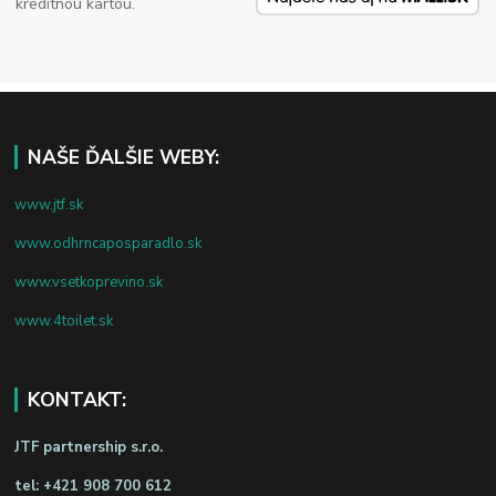
kreditnou kartou.
NAŠE ĎALŠIE WEBY:
www.jtf.sk
www.odhrncaposparadlo.sk
www.vsetkoprevino.sk
www.4toilet.sk
KONTAKT:
JTF partnership s.r.o.
tel:
+421 908 700 612