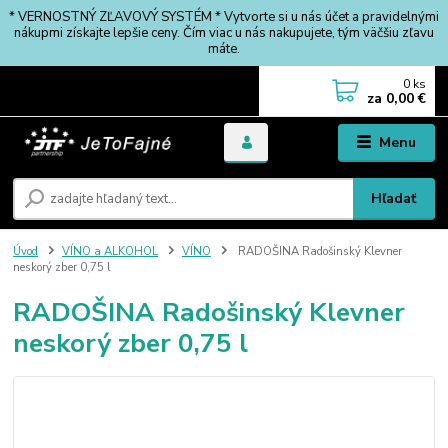
* VERNOSTNÝ ZĽAVOVÝ SYSTÉM * Vytvorte si u nás účet a pravidelnými
nákupmi získajte lepšie ceny. Čím viac u nás nakupujete, tým väčšiu zľavu
máte.
0
ks
za
0,00 €
Menu
Hľadať
Úvod
VÍNO a ALKOHOL
VÍNO
RADOŠINA Radošinský Klevner
neskorý zber 0,75 l
RADOŠINA Radošinský Klevner
neskorý zber 0,75 l