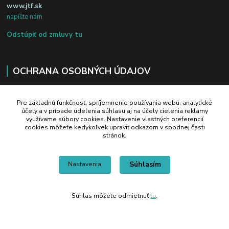
www.jtf.sk
napíšte nám
Odstúpiť od zmluvy tu
OCHRANA OSOBNÝCH ÚDAJOV
Na našich weboch ručíme za plnú ochranu Vašich osobných údajov pred zneužitím. Všetky informácie,
Pre základnú funkčnosť, spríjemnenie používania webu, analytické
ktoré uvediete o svojej osobe, sú chránené v zmysle zákona č.122/2013 Z.z. o ochrane osobných údajov a o
účely a v prípade udelenia súhlasu aj na účely cielenia reklamy
zmene a doplnení niektorých zákonov.
využívame súbory cookies. Nastavenie vlastných preferencií
cookies môžete kedykoľvek upraviť odkazom v spodnej časti
stránok.
Radi Vám pomôžeme:
Súhlasím
Nastavenia
+421 908 700 612
po-pia: 8.00 - 16.00
Súhlas môžete odmietnuť
tu
.
business@jtf.sk