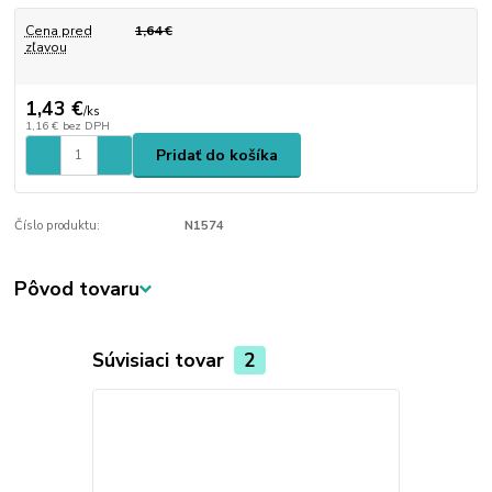
Cena pred
1,64 €
zľavou
1,43 €
/
ks
1,16 €
bez DPH
Pridať do košíka
Číslo produktu:
N1574
Pôvod tovaru
Súvisiaci tovar
2