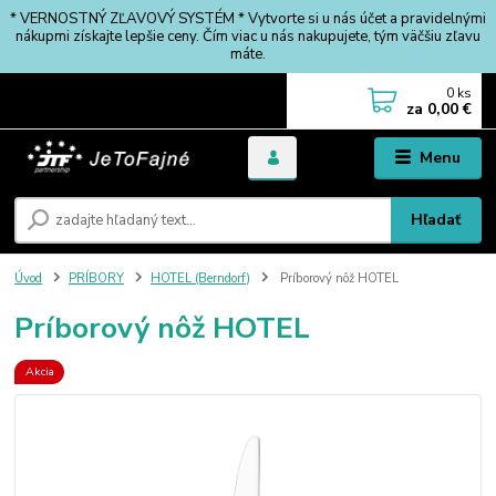
* VERNOSTNÝ ZĽAVOVÝ SYSTÉM * Vytvorte si u nás účet a pravidelnými
nákupmi získajte lepšie ceny. Čím viac u nás nakupujete, tým väčšiu zľavu
máte.
0
ks
za
0,00 €
Menu
Hľadať
Úvod
PRÍBORY
HOTEL (Berndorf)
Príborový nôž HOTEL
Príborový nôž HOTEL
Akcia