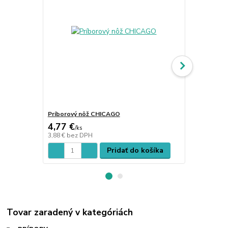
Príborový nôž CHICAGO
Príborový n
4,77 €
4,48 €
/
ks
/
ks
3,88 €
bez DPH
3,64 €
bez D
Pridať do košíka
Tovar zaradený v kategóriách