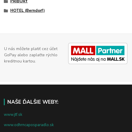
PRÍBORY
HOTEL (Berndorf)
U nás môžete platiť cez účet
GoPay alebo zaplaťte rýchlo
kreditnou kartou.
NAŠE ĎALŠIE WEBY:
www.jtf.sk
www.odhrncaposparadlo.sk