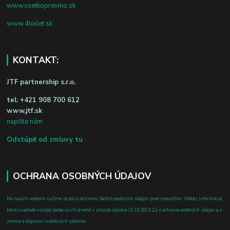
www.vsetkoprevino.sk
www.4toilet.sk
KONTAKT:
JTF partnership s.r.o.
tel:
+421 908 700 612
www.jtf.sk
napíšte nám
Odstúpiť od zmluvy tu
OCHRANA OSOBNÝCH ÚDAJOV
Na našich weboch ručíme za plnú ochranu Vašich osobných údajov pred zneužitím. Všetky informácie,
ktoré uvediete o svojej osobe, sú chránené v zmysle zákona č.122/2013 Z.z. o ochrane osobných údajov a o
zmene a doplnení niektorých zákonov.