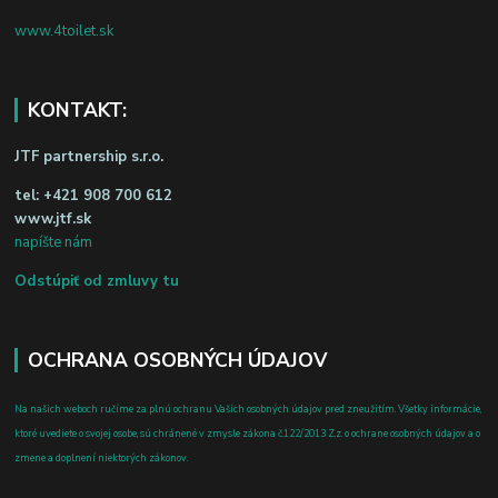
www.4toilet.sk
KONTAKT:
JTF partnership s.r.o.
tel:
+421 908 700 612
www.jtf.sk
napíšte nám
Odstúpiť od zmluvy tu
OCHRANA OSOBNÝCH ÚDAJOV
Na našich weboch ručíme za plnú ochranu Vašich osobných údajov pred zneužitím. Všetky informácie,
ktoré uvediete o svojej osobe, sú chránené v zmysle zákona č.122/2013 Z.z. o ochrane osobných údajov a o
zmene a doplnení niektorých zákonov.