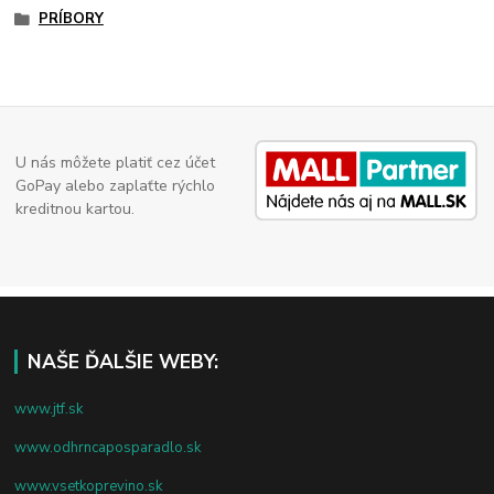
PRÍBORY
U nás môžete platiť cez účet
GoPay alebo zaplaťte rýchlo
kreditnou kartou.
NAŠE ĎALŠIE WEBY:
www.jtf.sk
www.odhrncaposparadlo.sk
www.vsetkoprevino.sk