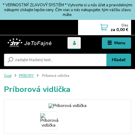
* VERNOSTNÝ ZĽAVOVÝ SYSTÉM * Vytvorte si u nás účet a pravidelnými
nákupmi získajte lepšie ceny. Čím viac u nás nakupujete, tým väčšiu zľavu
máte.
0
ks
za
0,00 €
Menu
Hľadať
Úvod
PRÍBORY
Príborová vidlička
Príborová vidlička