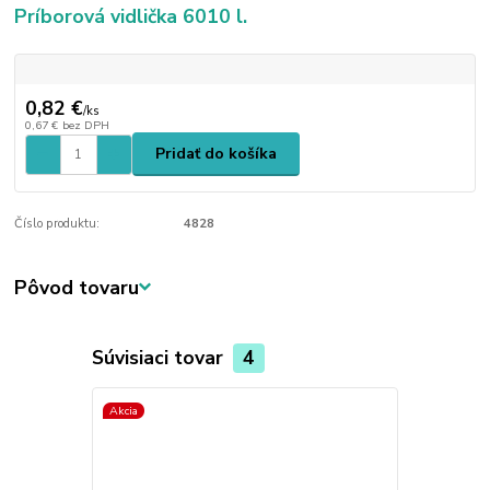
Príborová vidlička 6010 l.
0,82 €
/
ks
0,67 €
bez DPH
Pridať do košíka
Číslo produktu:
4828
Pôvod tovaru
Súvisiaci tovar
4
Akcia