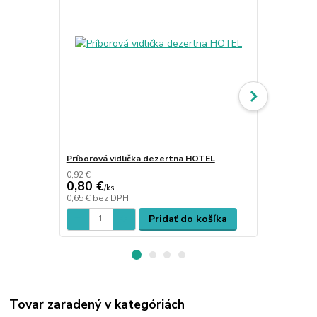
Príborová vidlička dezertna HOTEL
Príborová v
0,92 €
0,80 €
0,44 €
/
ks
/
ks
0,65 €
bez DPH
0,36 €
bez D
Pridať do košíka
Tovar zaradený v kategóriách