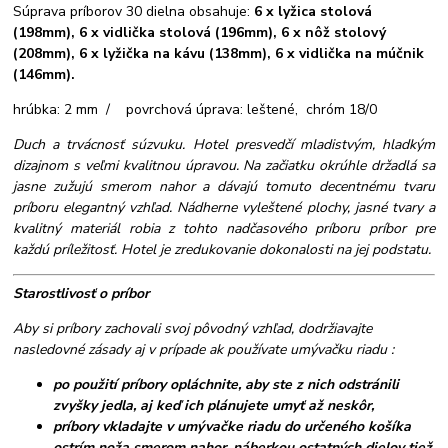
Súprava príborov 30 dielna obsahuje:
6 x lyžica stolová
(198mm), 6 x vidlička stolová (196mm), 6 x nôž stolový
(208mm), 6 x lyžička na kávu (138mm), 6 x vidlička na múčnik
(146mm).
hrúbka: 2 mm / povrchová úprava: leštené, chróm 18/0
Duch a trvácnosť súzvuku. Hotel presvedčí mladistvým, hladkým
dizajnom s veľmi kvalitnou úpravou. Na začiatku okrúhle držadlá sa
jasne zužujú smerom nahor a dávajú tomuto decentnému tvaru
príboru elegantný vzhľad. Nádherne vyleštené plochy, jasné tvary a
kvalitný materiál robia z tohto nadčasového príboru príbor pre
každú príležitosť. Hotel je zredukovanie dokonalosti na jej podstatu.
Starostlivosť o príbor
Aby si príbory zachovali svoj pôvodný vzhľad, dodržiavajte
nasledovné zásady aj v prípade ak používate umývačku riadu :
po použití príbory opláchnite, aby ste z nich odstránili
zvyšky jedla, aj keď ich plánujete umyť až neskôr,
príbory vkladajte v umývačke riadu do určeného košíka
ostrím noža smerom nahor, náberkou ostatných dielov tiež