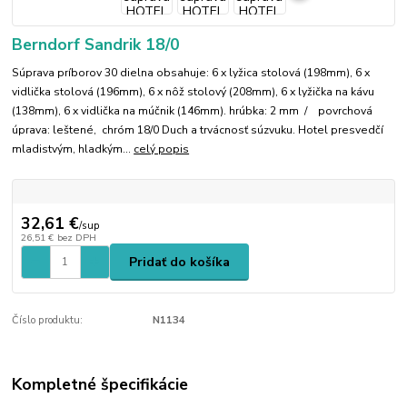
Berndorf Sandrik 18/0
Súprava príborov 30 dielna obsahuje: 6 x lyžica stolová (198mm), 6 x
vidlička stolová (196mm), 6 x nôž stolový (208mm), 6 x lyžička na kávu
(138mm), 6 x vidlička na múčnik (146mm). hrúbka: 2 mm / povrchová
úprava: leštené, chróm 18/0 Duch a trvácnosť súzvuku. Hotel presvedčí
mladistvým, hladkým...
celý popis
32,61 €
/
sup
26,51 €
bez DPH
Pridať do košíka
Číslo produktu:
N1134
Kompletné špecifikácie