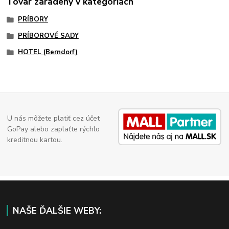
Tovar zaradený v kategóriách
PRÍBORY
PRÍBOROVÉ SADY
HOTEL (Berndorf)
U nás môžete platiť cez účet
GoPay alebo zaplaťte rýchlo
kreditnou kartou.
NAŠE ĎALŠIE WEBY: