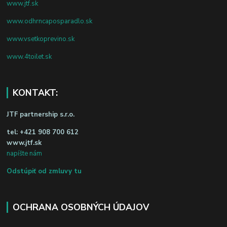
www.jtf.sk
www.odhrncaposparadlo.sk
www.vsetkoprevino.sk
www.4toilet.sk
KONTAKT:
JTF partnership s.r.o.
tel:
+421 908 700 612
www.jtf.sk
napíšte nám
Odstúpiť od zmluvy tu
OCHRANA OSOBNÝCH ÚDAJOV