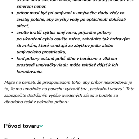
smerom nahor,
príbor musí byť pri umývaní v umývačke riadu vždy vo
zvislej polohe, aby zvyšky vody po opláchnutí dokázali
stiecť,
zvoľte kratší cyklus umývania, prípadne príbory
po ukončení cyklu osušte ručne, zabránite tak hrdzavým
škvrnkám, ktoré vznikajú zo zbytkov jedla alebo
umývacieho prostriedku,
keď príbory ostanú príliš dlho v horúcom a vlhkom
prostredí umývačky riadu, môže taktiež dôjsť k ich
korodovaniu.
Majte na pamäti, že predpokladom toho, aby príbor nekorodoval je
to, že mu umožníte na povrchu vytvoriť tzv. „pasivačnú vrstvu“. Toto
zabezpečíte dodržaním vyššie uvedených zásad a budete sa
dlhodobo tešiť z pekného príboru.
Pôvod tovaru