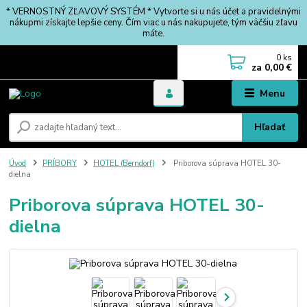
* VERNOSTNÝ ZĽAVOVÝ SYSTÉM * Vytvorte si u nás účet a pravidelnými
nákupmi získajte lepšie ceny. Čím viac u nás nakupujete, tým väčšiu zľavu
máte.
0
ks
za
0,00 €
Menu
Hľadať
Úvod
PRÍBORY
HOTEL (Berndorf)
Priborova súprava HOTEL 30-
dielna
Priborova súprava HOTEL 30-
dielna