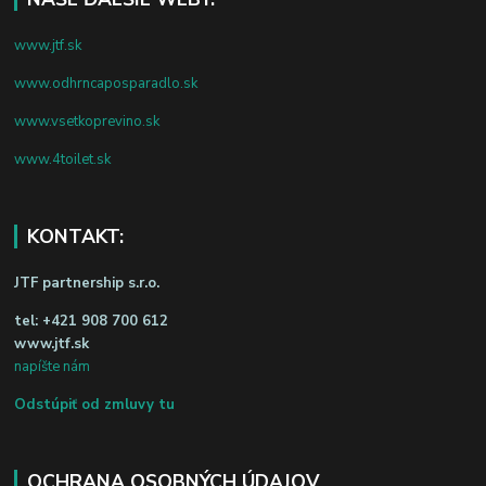
www.jtf.sk
www.odhrncaposparadlo.sk
www.vsetkoprevino.sk
www.4toilet.sk
KONTAKT:
JTF partnership s.r.o.
tel:
+421 908 700 612
www.jtf.sk
napíšte nám
Odstúpiť od zmluvy tu
OCHRANA OSOBNÝCH ÚDAJOV