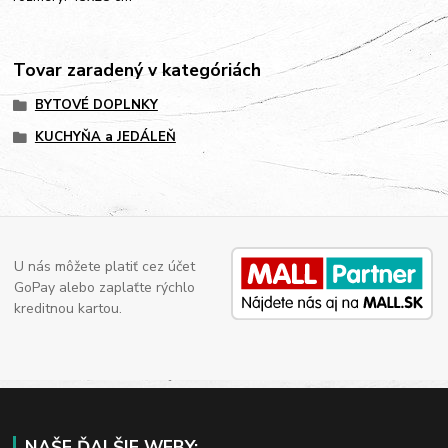
Tovar zaradený v kategóriách
BYTOVÉ DOPLNKY
KUCHYŇA a JEDÁLEŇ
U nás môžete platiť cez účet
GoPay alebo zaplaťte rýchlo
kreditnou kartou.
NAŠE ĎALŠIE WEBY: