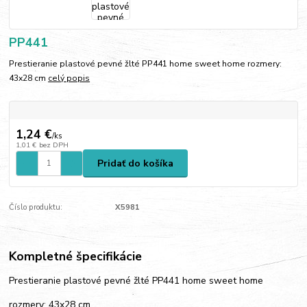
PP441
Prestieranie plastové pevné žlté PP441 home sweet home rozmery:
43x28 cm
celý popis
1,24 €
/
ks
1,01 €
bez DPH
Pridať do košíka
Číslo produktu:
X5981
Kompletné špecifikácie
Prestieranie plastové pevné žlté PP441 home sweet home
rozmery: 43x28 cm