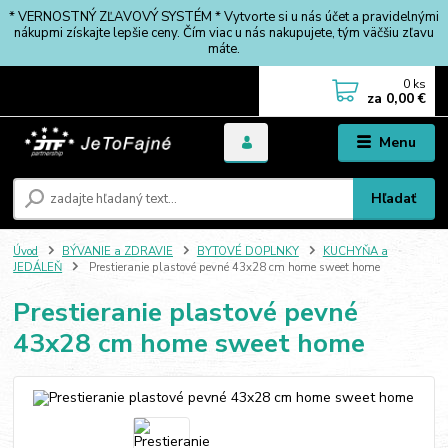
* VERNOSTNÝ ZĽAVOVÝ SYSTÉM * Vytvorte si u nás účet a pravidelnými
nákupmi získajte lepšie ceny. Čím viac u nás nakupujete, tým väčšiu zľavu
máte.
0
ks
za
0,00 €
Menu
Hľadať
Úvod
BÝVANIE a ZDRAVIE
BYTOVÉ DOPLNKY
KUCHYŇA a
JEDÁLEŇ
Prestieranie plastové pevné 43x28 cm home sweet home
Prestieranie plastové pevné
43x28 cm home sweet home