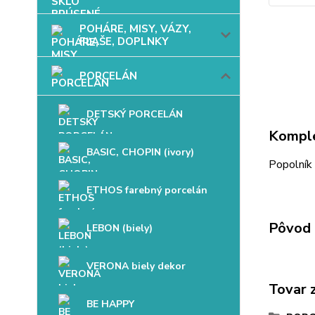
POHÁRE, MISY, VÁZY,
FĽAŠE, DOPLNKY
PORCELÁN
DETSKÝ PORCELÁN
Komple
BASIC, CHOPIN (ivory)
Popolník 
ETHOS farebný porcelán
Pôvod 
LEBON (biely)
VERONA biely dekor
Tovar 
BE HAPPY