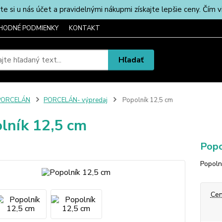
u nás účet a pravidelnými nákupmi získajte lepšie ceny. Čím via
HODNÉ PODMIENKY
KONTAKT
Hľadať
PORCELÁN
PORCELÁN- výpredaj
Popolník 12,5 cm
lník 12,5 cm
Popo
Popoln
Cen