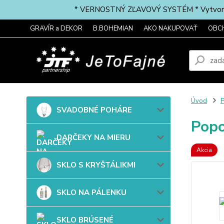
* VERNOSTNÝ ZĽAVOVÝ SYSTÉM * Vytvorte si 
GRAVÍR a DEKOR
B.BOHEMIAN
AKO NAKUPOVAŤ
OBC
Úvod
SVADOBNÉ POHÁRE
Popo
DARČEKY NA MIERU
Akcia
SKLO S KRYŠTÁLIKMI
SKLO NA PÁLENKU
SKLO BRÚSENÉ