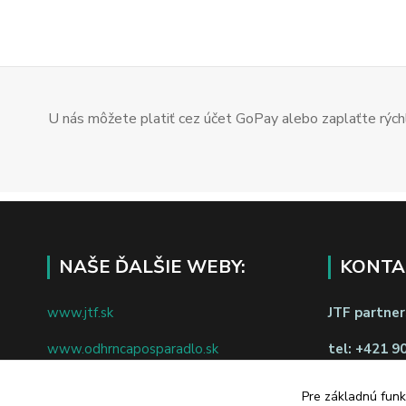
U nás môžete platiť cez účet GoPay alebo zaplaťte rýchl
NAŠE ĎALŠIE WEBY:
KONTA
www.jtf.sk
JTF partners
www.odhrncaposparadlo.sk
tel:
+421 9
www.jtf.sk
www.vsetkoprevino.sk
napíšte nám
Pre základnú funk