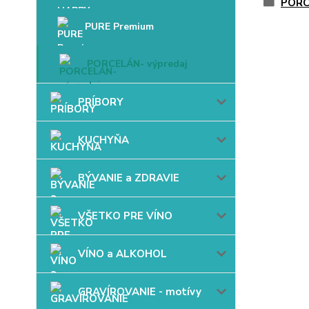
PORC
PURE Premium
PORCELÁN- výpredaj
PRÍBORY
KUCHYŇA
BÝVANIE a ZDRAVIE
VŠETKO PRE VÍNO
VÍNO a ALKOHOL
GRAVÍROVANIE - motívy