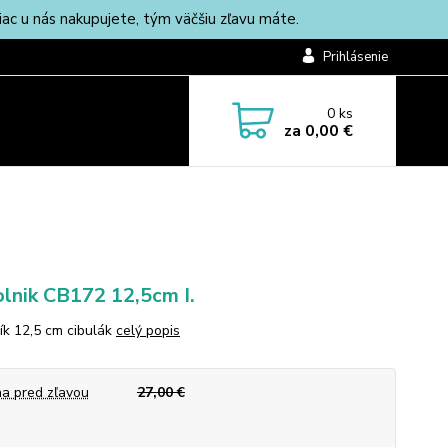
c u nás nakupujete, tým väčšiu zľavu máte.
Prihlásenie
0
ks
za
0,00 €
lnik CB172 12,5cm I.
ík 12,5 cm cibulák
celý popis
a pred zľavou
27,00 €