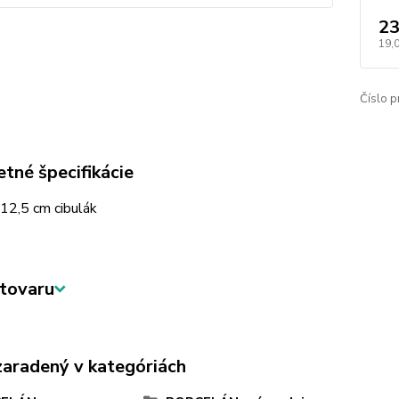
23
19,
Číslo p
tné špecifikácie
12,5 cm cibulák
tovaru
zaradený v kategóriách