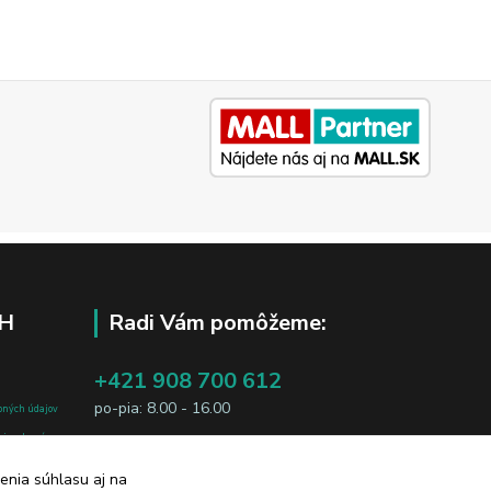
H
Radi Vám pomôžeme:
+421 908 700 612
po-pia: 8.00 - 16.00
bných údajov
j osobe, sú
business@jtf.sk
sobných údajov
enia súhlasu aj na