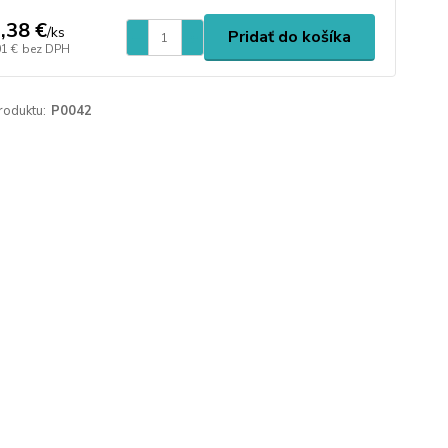
,38 €
/
ks
Pridať do košíka
01 €
bez DPH
roduktu:
P0042