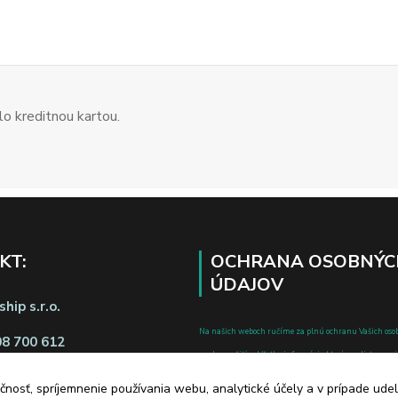
o kreditnou kartou.
KT:
OCHRANA OSOBNÝC
ÚDAJOV
hip s.r.o.
Na našich weboch ručíme za plnú ochranu Vašich oso
08 700 612
pred zneužitím. Všetky informácie, ktoré uvediete o svoje
chránené v zmysle zákona č.122/2013 Z.z. o ochrane o
čnosť, spríjemnenie používania webu, analytické účely a v prípade udel