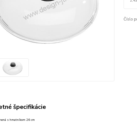
2,43
Číslo p
tné špecifikácie
enená s hmatníkom 26 cm