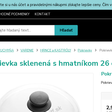
u nás účet a pravidelnými nákupmi získajte lepšie ceny. Čím via
HODNÉ PODMIENKY
KONTAKT
Hľadať
KUCHYŇA
VARENIE
HRNCE a KASTRÓLY
Pokrievky
Pokrievk
ievka sklenená s hmatníkom 26
Pokr
Pokrie
2,