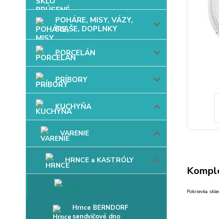
POHÁRE, MISY, VÁZY,
FĽAŠE, DOPLNKY
PORCELÁN
PRÍBORY
KUCHYŇA
VARENIE
HRNCE a KASTRÓLY
Komple
Pokrievky
Pokrievka skl
Hrnce BERNDORF
sendvičové dno