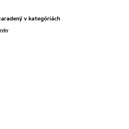
zaradený v kategóriách
evky