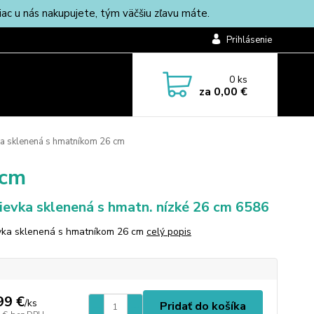
c u nás nakupujete, tým väčšiu zľavu máte.
Prihlásenie
0
ks
za
0,00 €
a sklenená s hmatníkom 26 cm
 cm
ievka sklenená s hmatn. nízké 26 cm 6586
vka sklenená s hmatníkom 26 cm
celý popis
99 €
/
ks
Pridať do košíka