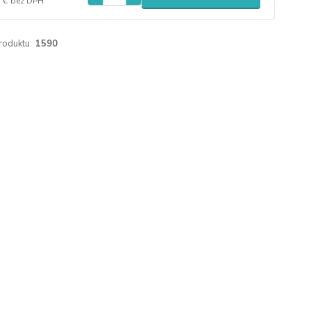
 €
bez DPH
roduktu:
1590