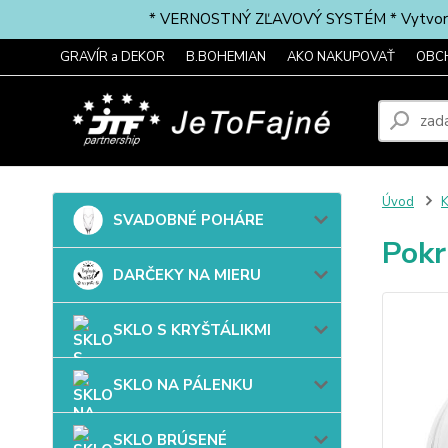
* VERNOSTNÝ ZĽAVOVÝ SYSTÉM * Vytvorte si 
GRAVÍR a DEKOR
B.BOHEMIAN
AKO NAKUPOVAŤ
OBC
Úvod
SVADOBNÉ POHÁRE
Pokr
DARČEKY NA MIERU
SKLO S KRYŠTÁLIKMI
SKLO NA PÁLENKU
SKLO BRÚSENÉ