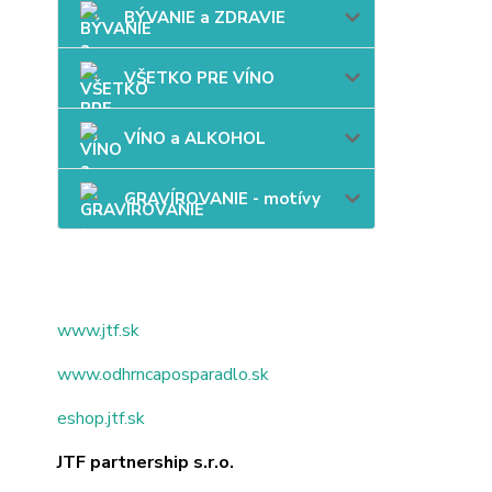
BÝVANIE a ZDRAVIE
VŠETKO PRE VÍNO
VÍNO a ALKOHOL
GRAVÍROVANIE - motívy
www.jtf.sk
www.odhrncaposparadlo.sk
eshop.jtf.sk
JTF partnership s.r.o.