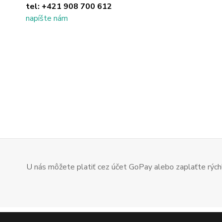
tel:
+421 908 700 612
napíšte nám
U nás môžete platiť cez účet GoPay alebo zaplaťte rýchl