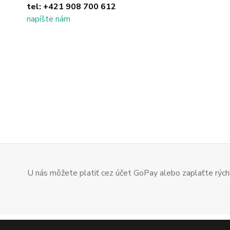
tel:
+421 908 700 612
napíšte nám
U nás môžete platiť cez účet GoPay alebo zaplaťte rýchl