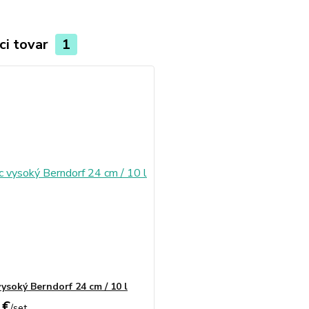
ci tovar
1
ysoký Berndorf 24 cm / 10 l
 €
/
set