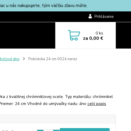
c u nás nakupujete, tým väčšiu zľavu máte.
Prihlásenie
0
ks
za
0,00 €
vičové dno
Pokrievka 24 cm 0024 nerez
vka z kvalitnej chrómniklovej ocele. Typ materiálu: chrómnikel
Priemer: 24 cm Vhodné do umývačky riadu: áno
celý popis