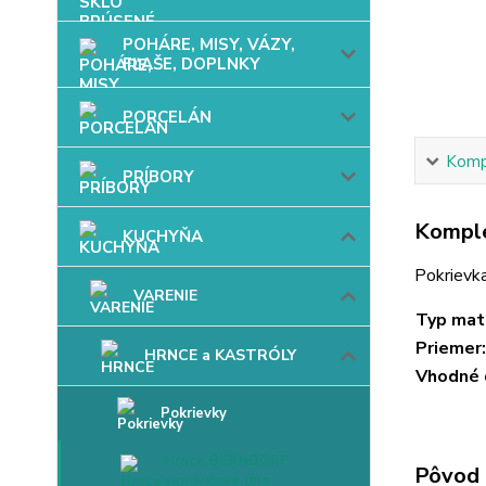
POHÁRE, MISY, VÁZY,
FĽAŠE, DOPLNKY
PORCELÁN
Kompl
PRÍBORY
Komple
KUCHYŇA
Pokrievka
VARENIE
Typ mate
Priemer:
HRNCE a KASTRÓLY
Vhodné 
Pokrievky
Hrnce BERNDORF
Pôvod 
sendvičové dno