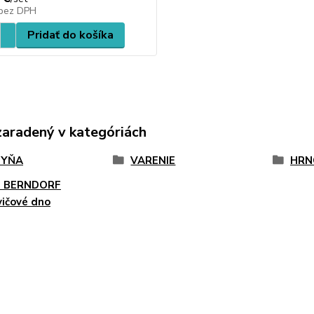
bez DPH
Pridať do košíka
zaradený v kategóriách
HYŇA
VARENIE
HRN
e BERNDORF
ičové dno