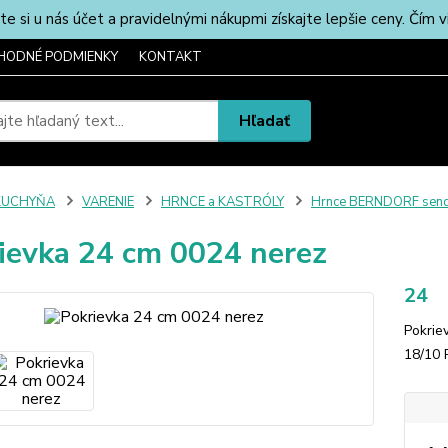
u nás účet a pravidelnými nákupmi získajte lepšie ceny. Čím via
HODNÉ PODMIENKY
KONTAKT
Hľadať
KUCHYŇA
VARENIE
HRNCE a KASTRÓLY
Hrnce BERNDORF send
ievka 24 cm 0024 nerez
24
Pokrie
18/10 