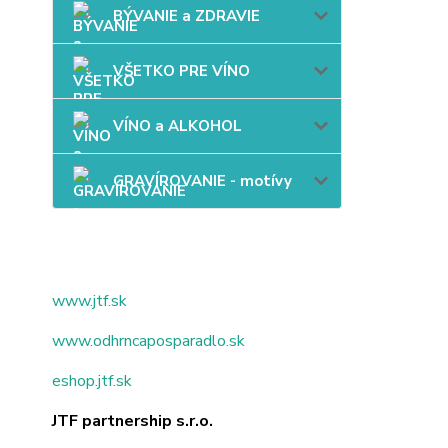
BÝVANIE a ZDRAVIE
VŠETKO PRE VÍNO
VÍNO a ALKOHOL
GRAVÍROVANIE - motívy
www.jtf.sk
www.odhrncaposparadlo.sk
eshop.jtf.sk
JTF partnership s.r.o.