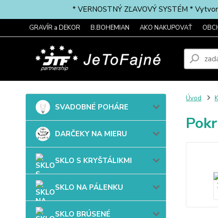
* VERNOSTNÝ ZĽAVOVÝ SYSTÉM * Vytvorte si 
GRAVÍR a DEKOR
B.BOHEMIAN
AKO NAKUPOVAŤ
OBC
Úvod
SVADOBNÉ POHÁRE
Pokr
DARČEKY NA MIERU
SKLO S KRYŠTÁLIKMI
SKLO NA PÁLENKU
SKLO BRÚSENÉ