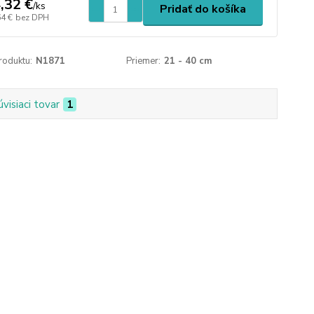
,32 €
/
ks
Pridať do košíka
64 €
bez DPH
roduktu:
N1871
Priemer:
21 - 40 cm
úvisiaci tovar
1