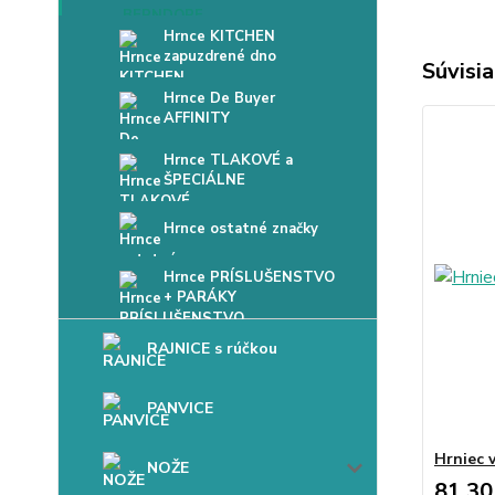
Hrnce KITCHEN
zapuzdrené dno
Súvisia
Hrnce De Buyer
AFFINITY
Hrnce TLAKOVÉ a
ŠPECIÁLNE
Hrnce ostatné značky
Hrnce PRÍSLUŠENSTVO
+ PARÁKY
RAJNICE s rúčkou
PANVICE
Hrniec v
NOŽE
81,30