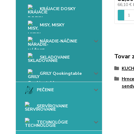
66,10 €
KRÁJACIE DOSKY
MISY, MISKY
NÁRADIE-NÁČINIE
Tovar 
SKLADOVANIE
KUC
GRILY Qookingtable
Hrnc
sendv
PEČENIE
SERVÍROVANIE
TECHNOLÓGIE