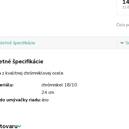
14
11,
Číslo p
etné špecifikácie
S
tné špecifikácie
 z kvalitnej chrómniklovej ocele.
riálu:
chrómnikel 18/10
24 cm
do umývačky riadu:
áno
tovaru