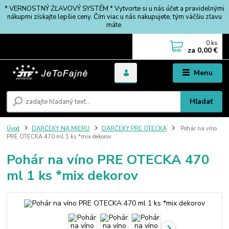
* VERNOSTNÝ ZĽAVOVÝ SYSTÉM * Vytvorte si u nás účet a pravidelnými
nákupmi získajte lepšie ceny. Čím viac u nás nakupujete, tým väčšiu zľavu
máte.
0
ks
za
0,00 €
Menu
Hľadať
Úvod
DARČEKY NA MIERU
DARČEKY PRE OTECKA
Pohár na víno
PRE OTECKA 470 ml 1 ks *mix dekorov
Pohár na víno PRE OTECKA 470
ml 1 ks *mix dekorov