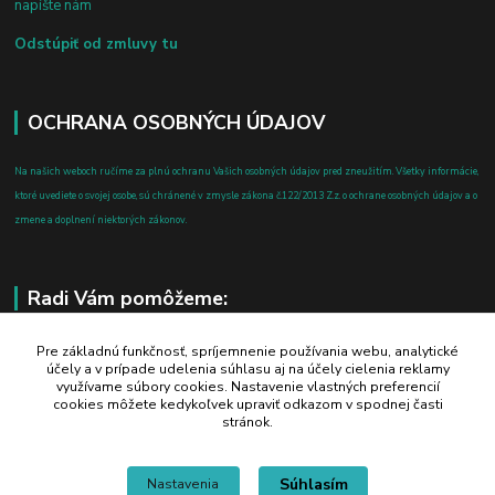
napíšte nám
Odstúpiť od zmluvy tu
OCHRANA OSOBNÝCH ÚDAJOV
Na našich weboch ručíme za plnú ochranu Vašich osobných údajov pred zneužitím. Všetky informácie,
ktoré uvediete o svojej osobe, sú chránené v zmysle zákona č.122/2013 Z.z. o ochrane osobných údajov a o
zmene a doplnení niektorých zákonov.
Radi Vám pomôžeme:
+421 908 700 612
Pre základnú funkčnosť, spríjemnenie používania webu, analytické
účely a v prípade udelenia súhlasu aj na účely cielenia reklamy
po-pia: 8.00 - 16.00
využívame súbory cookies. Nastavenie vlastných preferencií
cookies môžete kedykoľvek upraviť odkazom v spodnej časti
business@jtf.sk
stránok.
Súhlasím
Nastavenia