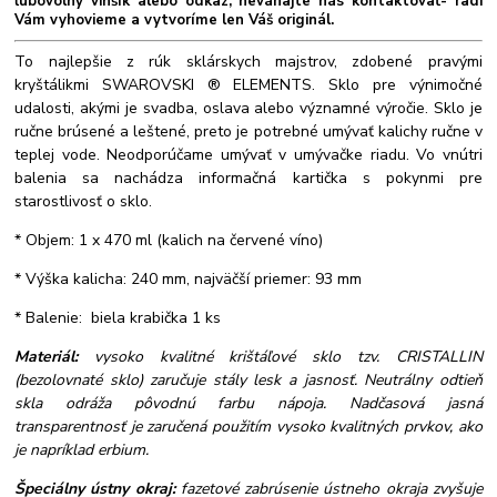
ľubovolný vinšík alebo odkaz, neváhajte nás kontaktovať- radi
Vám vyhovieme a vytvoríme len Váš originál.
To najlepšie z rúk sklárskych majstrov, zdobené pravými
kryštálikmi SWAROVSKI ® ELEMENTS. Sklo pre výnimočné
udalosti, akými je svadba, oslava alebo významné výročie. Sklo je
ručne brúsené a leštené, preto je potrebné umývať kalichy ručne v
teplej vode. Neodporúčame umývať v umývačke riadu. Vo vnútri
balenia sa nachádza informačná kartička s pokynmi pre
starostlivosť o sklo.
* Objem: 1 x 470 ml (kalich na červené víno)
* Výška kalicha: 240 mm, najväčší priemer: 93 mm
* Balenie: biela krabička 1 ks
Materiál:
vysoko kvalitné krištáľové sklo tzv. CRISTALLIN
(bezolovnaté sklo) zaručuje stály lesk a jasnosť. Neutrálny odtieň
skla odráža pôvodnú farbu nápoja. Nadčasová jasná
transparentnosť je zaručená použitím vysoko kvalitných prvkov, ako
je napríklad erbium.
Špeciálny ústny okraj:
fazetové zabrúsenie ústneho okraja zvyšuje