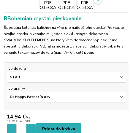
BBohemian crystal pieskovanie
Špeciálna kolekcia kalichov na víno pre najlepšieho otecka! Prekvapte
svojho otecka a venujte mu jeden z exkluzívnych dekorov so
SWAROVSKI ® ELEMENTS, na ktorý Vám dodatočne vypieskujeme
špeciálnu dekoráciu. Vybrať si môžete z viacerých dekorácií- vyberte si
variantu textu+ názov dekoru (napr. A+ C...
celý popis
Typ dekoru
Typ grafiky
14,94 €
/
ks
12,15 €
bez DPH
Pridať do košíka