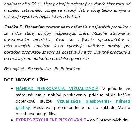
odolnosť až o 50 %. Ústny okraj je príjemný na dotyk. Narozdiel od
hrubého zataveného okraja sa hladký ústny okraj ľahko umýva a
vyhovuje vysokým hygienickým nárokom.
Značka B. Bohemian
prezentuje to najlepšie z najlepších produktov
zo srdca starej Európy, rešpektujúc krásu filozofie stolovania.
Investovaním množstva času do nájdenia spracovateľov a
talentovaných umelcov, ktorí vytvárajú unikátne dizajny pre
portfólio produktov značky sa dostávajú na trh kvalitné produkty s
pretrvávajúcou hodnotou pre ďalšie generácie.
Be original... Be exclusive... Be Bohemian!
DOPLNKOVÉ SLUŽBY:
NÁHĽAD PIESKOVANIA- VIZUALIZÁCIA
: V prípade, že
máte záujem o náhľad pieskovania, pridajte si do košíka
doplnkovú službu
Vizualizácia pieskovania- náhľad
grafiky
. Pieskovať potom budeme až na základe Vášho
odsúhlasenia grafiky.
EXPRES ZRÝCHLENÉ PIESKOVANIE
- do 5 pracovných dní