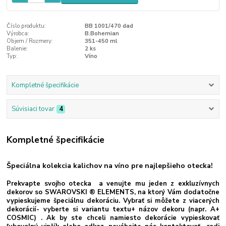
Číslo produktu:
BB 1001/470 dad
Výrobca:
B.Bohemian
Objem / Rozmery:
351-450 ml
Balenie:
2 ks
Typ:
Víno
Kompletné špecifikácie
Súvisiaci tovar
4
Kompletné špecifikácie
Špeciálna kolekcia kalichov na víno pre najlepšieho otecka!
Prekvapte svojho otecka a venujte mu jeden z exkluzívnych
dekorov so SWAROVSKI ® ELEMENTS, na ktorý Vám dodatočne
vypieskujeme špeciálnu dekoráciu. Vybrať si môžete z viacerých
dekorácií- vyberte si variantu textu+ názov dekoru (napr. A+
COSMIC) . Ak by ste chceli namiesto dekorácie vypieskovať