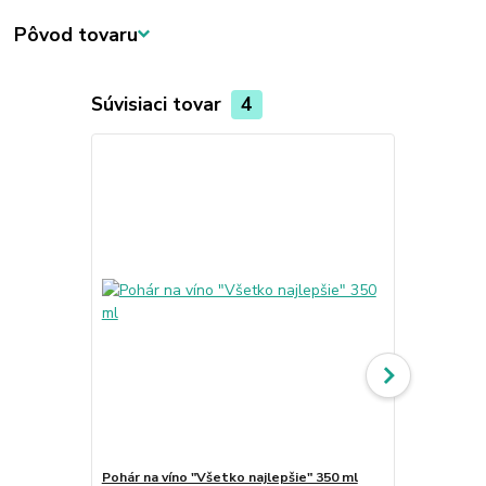
Pôvod tovaru
Súvisiaci tovar
4
Pohár na víno "Všetko najlepšie" 350 ml
Pohár na vín