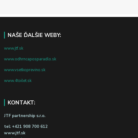
NAŠE ĎALŠIE WEBY:
www.jtf.sk
www.odhrncaposparadlo.sk
www.vsetkoprevino.sk
www.4toilet.sk
KONTAKT:
JTF partnership s.r.o.
tel:
+421 908 700 612
www.jtf.sk