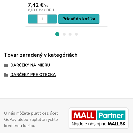
7,42 €
7,42 €
/
ks
/
ks
6,03 €
bez DPH
6,03 €
bez D
Pridať do košíka
Tovar zaradený v kategóriách
DARČEKY NA MIERU
DARČEKY PRE OTECKA
U nás môžete platiť cez účet
GoPay alebo zaplaťte rýchlo
kreditnou kartou.