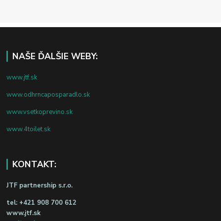
NAŠE ĎALŠIE WEBY:
www.jtf.sk
www.odhrncaposparadlo.sk
www.vsetkoprevino.sk
www.4toilet.sk
KONTAKT:
JTF partnership s.r.o.
tel:
+421 908 700 612
www.jtf.sk