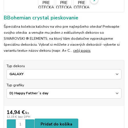
BBohemian crystal pieskovanie
Špeciálna kolekcia kalichov na víno pre najlepšieho otecka! Prekvapte
svojho otecka a venujte mu jeden z exkluzívnych dekorov so
SWAROVSKI ® ELEMENTS, na ktorý Vám dodatočne vypieskujeme
špeciálnu dekoráciu. Vybrať si môžete z viacerých dekorácií- vyberte si
variantu textu+ názov dekoru (napr. A+ C...
celý popis
Typ dekoru
Typ grafiky
14,94 €
/
ks
12,15 €
bez DPH
Pridať do košíka