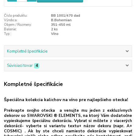
Číslo produktu:
BB 1001/470 dad
Výrobca:
B.Bohemian
Objem / Rozmery:
351-450 ml
Balenie:
2 ks
Typ:
Víno
Kompletné špecifikácie
Súvisiaci tovar
4
Kompletné špecifikácie
Špeciálna kolekcia kalichov na víno pre najlepšieho otecka!
Prekvapte svojho otecka a venujte mu jeden z exkluzívnych
dekorov so SWAROVSKI ® ELEMENTS, na ktorý Vám dodatočne
vypieskujeme špeciálnu dekoráciu. Vybrať si môžete z viacerých
dekorácií- vyberte si variantu textu+ názov dekoru (napr. A+
COSMIC) . Ak by ste chceli namiesto dekorácie vypieskovať