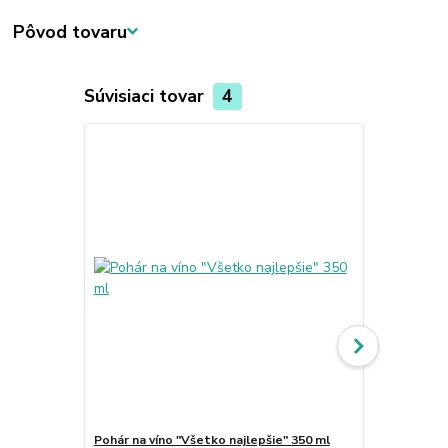
Pôvod tovaru
Súvisiaci tovar
4
Pohár na víno "Všetko najlepšie" 350 ml
Pohár na vín