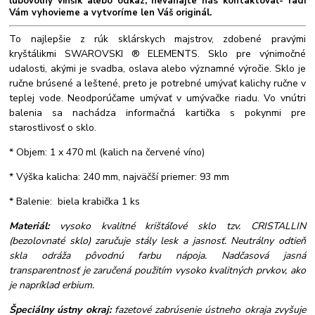
ľubovolný vinšík alebo odkaz, neváhajte nás kontaktovať- radi
Vám vyhovieme a vytvoríme len Váš originál.
To najlepšie z rúk sklárskych majstrov, zdobené pravými
kryštálikmi SWAROVSKI ® ELEMENTS. Sklo pre výnimočné
udalosti, akými je svadba, oslava alebo významné výročie. Sklo je
ručne brúsené a leštené, preto je potrebné umývať kalichy ručne v
teplej vode. Neodporúčame umývať v umývačke riadu. Vo vnútri
balenia sa nachádza informačná kartička s pokynmi pre
starostlivosť o sklo.
* Objem: 1 x 470 ml (kalich na červené víno)
* Výška kalicha: 240 mm, najväčší priemer: 93 mm
* Balenie: biela krabička 1 ks
Materiál:
vysoko kvalitné krištáľové sklo tzv. CRISTALLIN
(bezolovnaté sklo) zaručuje stály lesk a jasnosť. Neutrálny odtieň
skla odráža pôvodnú farbu nápoja. Nadčasová jasná
transparentnosť je zaručená použitím vysoko kvalitných prvkov, ako
je napríklad erbium.
Špeciálny ústny okraj:
fazetové zabrúsenie ústneho okraja zvyšuje