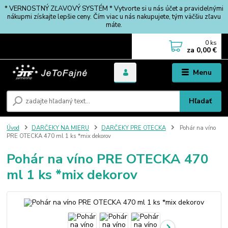
* VERNOSTNÝ ZĽAVOVÝ SYSTÉM * Vytvorte si u nás účet a pravidelnými
nákupmi získajte lepšie ceny. Čím viac u nás nakupujete, tým väčšiu zľavu
máte.
0
ks
za
0,00 €
Menu
Hľadať
Úvod
DARČEKY NA MIERU
DARČEKY PRE OTECKA
Pohár na víno
PRE OTECKA 470 ml 1 ks *mix dekorov
Pohár na víno PRE OTECKA 470
ml 1 ks *mix dekorov