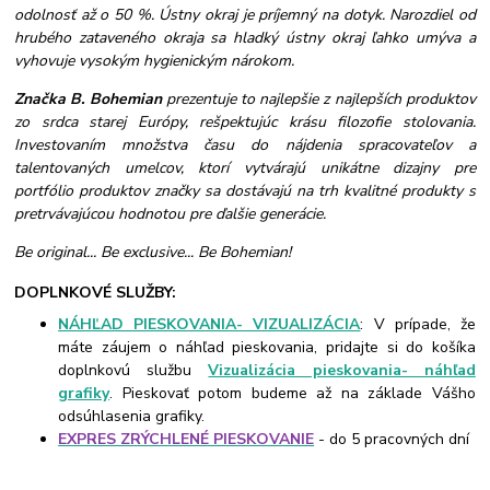
odolnosť až o 50 %. Ústny okraj je príjemný na dotyk. Narozdiel od
hrubého zataveného okraja sa hladký ústny okraj ľahko umýva a
vyhovuje vysokým hygienickým nárokom.
Značka B. Bohemian
prezentuje to najlepšie z najlepších produktov
zo srdca starej Európy, rešpektujúc krásu filozofie stolovania.
Investovaním množstva času do nájdenia spracovateľov a
talentovaných umelcov, ktorí vytvárajú unikátne dizajny pre
portfólio produktov značky sa dostávajú na trh kvalitné produkty s
pretrvávajúcou hodnotou pre ďalšie generácie.
Be original... Be exclusive... Be Bohemian!
DOPLNKOVÉ SLUŽBY:
NÁHĽAD PIESKOVANIA- VIZUALIZÁCIA
: V prípade, že
máte záujem o náhľad pieskovania, pridajte si do košíka
doplnkovú službu
Vizualizácia pieskovania- náhľad
grafiky
. Pieskovať potom budeme až na základe Vášho
odsúhlasenia grafiky.
EXPRES ZRÝCHLENÉ PIESKOVANIE
- do 5 pracovných dní