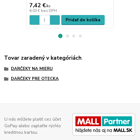
7,42 €
7,42 €
/
ks
/
ks
6,03 €
bez DPH
6,03 €
bez D
Pridať do košíka
Tovar zaradený v kategóriách
DARČEKY NA MIERU
DARČEKY PRE OTECKA
U nás môžete platiť cez účet
GoPay alebo zaplaťte rýchlo
kreditnou kartou.