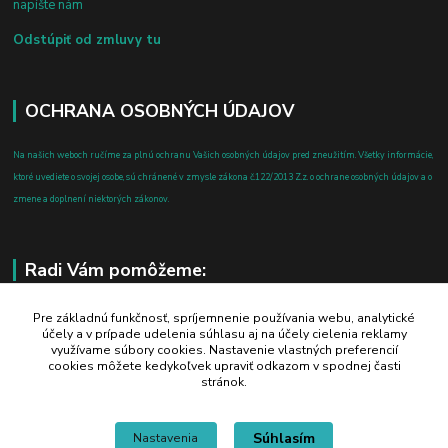
napíšte nám
Odstúpiť od zmluvy tu
OCHRANA OSOBNÝCH ÚDAJOV
Na našich weboch ručíme za plnú ochranu Vašich osobných údajov pred zneužitím. Všetky informácie,
ktoré uvediete o svojej osobe, sú chránené v zmysle zákona č.122/2013 Z.z. o ochrane osobných údajov a o
zmene a doplnení niektorých zákonov.
Radi Vám pomôžeme:
+421 908 700 612
Pre základnú funkčnosť, spríjemnenie používania webu, analytické
účely a v prípade udelenia súhlasu aj na účely cielenia reklamy
po-pia: 8.00 - 16.00
využívame súbory cookies. Nastavenie vlastných preferencií
cookies môžete kedykoľvek upraviť odkazom v spodnej časti
business@jtf.sk
stránok.
Súhlasím
Nastavenia