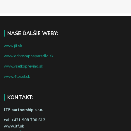
NAŠE ĎALŠIE WEBY:
www.jtf.sk
www.odhrncaposparadlo.sk
www.vsetkoprevino.sk
www.4toilet.sk
KONTAKT:
JTF partnership s.r.o.
tel:
+421 908 700 612
www.jtf.sk