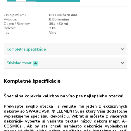
Číslo produktu:
BB 1001/470 dad
Výrobca:
B.Bohemian
Objem / Rozmery:
351-450 ml
Balenie:
2 ks
Typ:
Víno
Kompletné špecifikácie
Súvisiaci tovar
4
Kompletné špecifikácie
Špeciálna kolekcia kalichov na víno pre najlepšieho otecka!
Prekvapte svojho otecka a venujte mu jeden z exkluzívnych
dekorov so SWAROVSKI ® ELEMENTS, na ktorý Vám dodatočne
vypieskujeme špeciálnu dekoráciu. Vybrať si môžete z viacerých
dekorácií- vyberte si variantu textu+ názov dekoru (napr. A+
COSMIC) . Ak by ste chceli namiesto dekorácie vypieskovať