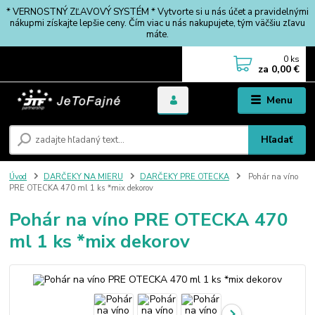
* VERNOSTNÝ ZĽAVOVÝ SYSTÉM * Vytvorte si u nás účet a pravidelnými
nákupmi získajte lepšie ceny. Čím viac u nás nakupujete, tým väčšiu zľavu
máte.
0
ks
za
0,00 €
Menu
Hľadať
Úvod
DARČEKY NA MIERU
DARČEKY PRE OTECKA
Pohár na víno
PRE OTECKA 470 ml 1 ks *mix dekorov
Pohár na víno PRE OTECKA 470
ml 1 ks *mix dekorov