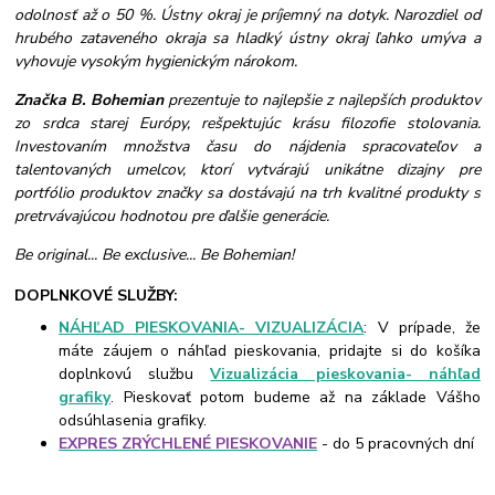
odolnosť až o 50 %. Ústny okraj je príjemný na dotyk. Narozdiel od
hrubého zataveného okraja sa hladký ústny okraj ľahko umýva a
vyhovuje vysokým hygienickým nárokom.
Značka B. Bohemian
prezentuje to najlepšie z najlepších produktov
zo srdca starej Európy, rešpektujúc krásu filozofie stolovania.
Investovaním množstva času do nájdenia spracovateľov a
talentovaných umelcov, ktorí vytvárajú unikátne dizajny pre
portfólio produktov značky sa dostávajú na trh kvalitné produkty s
pretrvávajúcou hodnotou pre ďalšie generácie.
Be original... Be exclusive... Be Bohemian!
DOPLNKOVÉ SLUŽBY:
NÁHĽAD PIESKOVANIA- VIZUALIZÁCIA
: V prípade, že
máte záujem o náhľad pieskovania, pridajte si do košíka
doplnkovú službu
Vizualizácia pieskovania- náhľad
grafiky
. Pieskovať potom budeme až na základe Vášho
odsúhlasenia grafiky.
EXPRES ZRÝCHLENÉ PIESKOVANIE
- do 5 pracovných dní