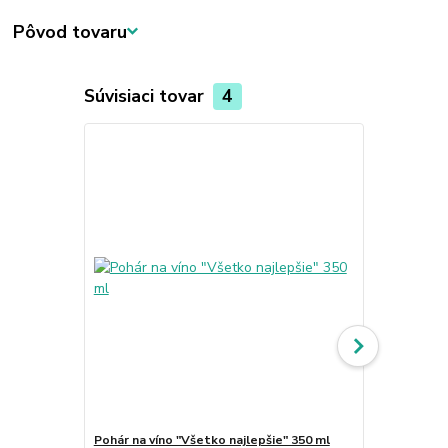
Pôvod tovaru
Súvisiaci tovar
4
Pohár na víno "Všetko najlepšie" 350 ml
Pohár na vín