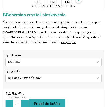
BBohemian crystal pieskovanie
Špeciálna kolekcia kalichov na víno pre najlepšieho otecka! Prekvapte
svojho otecka a venujte mu jeden z exkluzívnych dekorov so
SWAROVSKI ® ELEMENTS, na ktorý Vám dodatočne vypieskujeme
špeciálnu dekoráciu. Vybrať si môžete z viacerých dekorácií- vyberte si
variantu textu+ názov dekoru (napr. A+ C...
celý popis
Typ dekoru
Typ grafiky
14,94 €
/
ks
12,15 €
bez DPH
Pridať do košíka