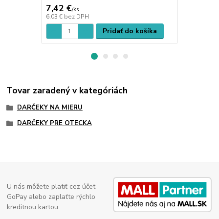
7,42 €
7,42 €
/
ks
/
ks
6,03 €
bez DPH
6,03 €
bez D
Pridať do košíka
Tovar zaradený v kategóriách
DARČEKY NA MIERU
DARČEKY PRE OTECKA
U nás môžete platiť cez účet
GoPay alebo zaplaťte rýchlo
kreditnou kartou.