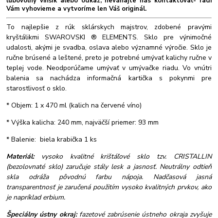
ľubovolný vinšík alebo odkaz, neváhajte nás kontaktovať- radi
Vám vyhovieme a vytvoríme len Váš originál.
To najlepšie z rúk sklárskych majstrov, zdobené pravými
kryštálikmi SWAROVSKI ® ELEMENTS. Sklo pre výnimočné
udalosti, akými je svadba, oslava alebo významné výročie. Sklo je
ručne brúsené a leštené, preto je potrebné umývať kalichy ručne v
teplej vode. Neodporúčame umývať v umývačke riadu. Vo vnútri
balenia sa nachádza informačná kartička s pokynmi pre
starostlivosť o sklo.
* Objem: 1 x 470 ml (kalich na červené víno)
* Výška kalicha: 240 mm, najväčší priemer: 93 mm
* Balenie: biela krabička 1 ks
Materiál:
vysoko kvalitné krištáľové sklo tzv. CRISTALLIN
(bezolovnaté sklo) zaručuje stály lesk a jasnosť. Neutrálny odtieň
skla odráža pôvodnú farbu nápoja. Nadčasová jasná
transparentnosť je zaručená použitím vysoko kvalitných prvkov, ako
je napríklad erbium.
Špeciálny ústny okraj:
fazetové zabrúsenie ústneho okraja zvyšuje