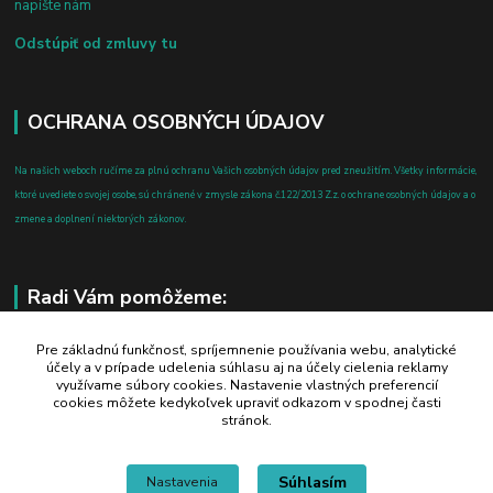
napíšte nám
Odstúpiť od zmluvy tu
OCHRANA OSOBNÝCH ÚDAJOV
Na našich weboch ručíme za plnú ochranu Vašich osobných údajov pred zneužitím. Všetky informácie,
ktoré uvediete o svojej osobe, sú chránené v zmysle zákona č.122/2013 Z.z. o ochrane osobných údajov a o
zmene a doplnení niektorých zákonov.
Radi Vám pomôžeme:
+421 908 700 612
Pre základnú funkčnosť, spríjemnenie používania webu, analytické
účely a v prípade udelenia súhlasu aj na účely cielenia reklamy
po-pia: 8.00 - 16.00
využívame súbory cookies. Nastavenie vlastných preferencií
cookies môžete kedykoľvek upraviť odkazom v spodnej časti
business@jtf.sk
stránok.
Súhlasím
Nastavenia