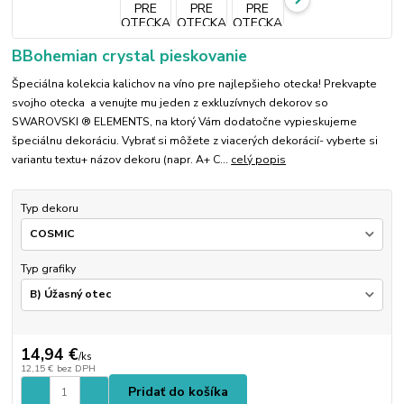
BBohemian crystal pieskovanie
Špeciálna kolekcia kalichov na víno pre najlepšieho otecka! Prekvapte
svojho otecka a venujte mu jeden z exkluzívnych dekorov so
SWAROVSKI ® ELEMENTS, na ktorý Vám dodatočne vypieskujeme
špeciálnu dekoráciu. Vybrať si môžete z viacerých dekorácií- vyberte si
variantu textu+ názov dekoru (napr. A+ C...
celý popis
Typ dekoru
Typ grafiky
14,94 €
/
ks
12,15 €
bez DPH
Pridať do košíka