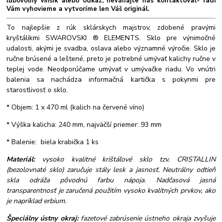
ľubovolný vinšík alebo odkaz, neváhajte nás kontaktovať- radi
Vám vyhovieme a vytvoríme len Váš originál.
To najlepšie z rúk sklárskych majstrov, zdobené pravými
kryštálikmi SWAROVSKI ® ELEMENTS. Sklo pre výnimočné
udalosti, akými je svadba, oslava alebo významné výročie. Sklo je
ručne brúsené a leštené, preto je potrebné umývať kalichy ručne v
teplej vode. Neodporúčame umývať v umývačke riadu. Vo vnútri
balenia sa nachádza informačná kartička s pokynmi pre
starostlivosť o sklo.
* Objem: 1 x 470 ml (kalich na červené víno)
* Výška kalicha: 240 mm, najväčší priemer: 93 mm
* Balenie: biela krabička 1 ks
Materiál:
vysoko kvalitné krištáľové sklo tzv. CRISTALLIN
(bezolovnaté sklo) zaručuje stály lesk a jasnosť. Neutrálny odtieň
skla odráža pôvodnú farbu nápoja. Nadčasová jasná
transparentnosť je zaručená použitím vysoko kvalitných prvkov, ako
je napríklad erbium.
Špeciálny ústny okraj:
fazetové zabrúsenie ústneho okraja zvyšuje