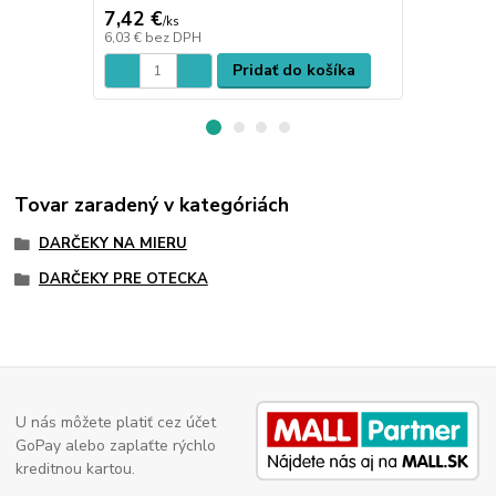
7,42 €
7,42 €
/
ks
/
ks
6,03 €
bez DPH
6,03 €
bez D
Pridať do košíka
Tovar zaradený v kategóriách
DARČEKY NA MIERU
DARČEKY PRE OTECKA
U nás môžete platiť cez účet
GoPay alebo zaplaťte rýchlo
kreditnou kartou.