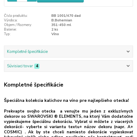
Číslo produktu:
BB 1001/470 dad
Výrobca:
B.Bohemian
Objem / Rozmery:
351-450 ml
Balenie:
2 ks
Typ:
Víno
Kompletné špecifikácie
Súvisiaci tovar
4
Kompletné špecifikácie
Špeciálna kolekcia kalichov na víno pre najlepšieho otecka!
Prekvapte svojho otecka a venujte mu jeden z exkluzívnych
dekorov so SWAROVSKI ® ELEMENTS, na ktorý Vám dodatočne
vypieskujeme špeciálnu dekoráciu. Vybrať si môžete z viacerých
dekorácií- vyberte si variantu textu+ názov dekoru (napr. A+
COSMIC) . Ak by ste chceli namiesto dekorácie vypieskovať