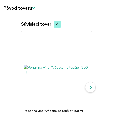
Pôvod tovaru
Súvisiaci tovar
4
Pohár na víno "Všetko najlepšie" 350 ml
Pohár na vín