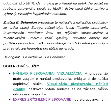
odolnosť až o 50 %. Ústny okraj je príjemný na dotyk. Narozdiel od
hrubého zataveného okraja sa hladký ústny okraj ľahko umýva a
vyhovuje vysokým hygienickým nárokom.
Značka B. Bohemian
prezentuje to najlepšie z najlepších produktov
zo srdca starej Európy, rešpektujúc krásu filozofie stolovania.
Investovaním množstva času do nájdenia spracovateľov a
talentovaných umelcov, ktorí vytvárajú unikátne dizajny pre
portfólio produktov značky sa dostávajú na trh kvalitné produkty s
pretrvávajúcou hodnotou pre ďalšie generácie.
Be original... Be exclusive... Be Bohemian!
DOPLNKOVÉ SLUŽBY:
NÁHĽAD PIESKOVANIA- VIZUALIZÁCIA
: V prípade, že
máte záujem o náhľad pieskovania, pridajte si do košíka
doplnkovú službu
Vizualizácia pieskovania- náhľad
grafiky
. Pieskovať potom budeme až na základe Vášho
odsúhlasenia grafiky.
EXPRES ZRÝCHLENÉ PIESKOVANIE
- do 5 pracovných dní