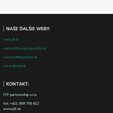
NAŠE ĎALŠIE WEBY:
www.jtf.sk
www.odhrncaposparadlo.sk
www.vsetkoprevino.sk
www.4toilet.sk
KONTAKT:
JTF partnership s.r.o.
tel:
+421 908 700 612
www.jtf.sk