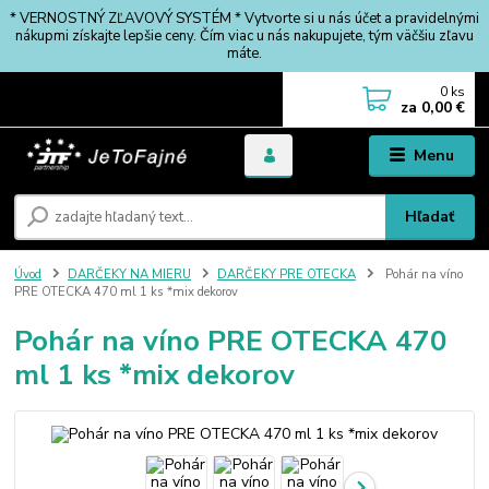
* VERNOSTNÝ ZĽAVOVÝ SYSTÉM * Vytvorte si u nás účet a pravidelnými
nákupmi získajte lepšie ceny. Čím viac u nás nakupujete, tým väčšiu zľavu
máte.
0
ks
za
0,00 €
Menu
Hľadať
Úvod
DARČEKY NA MIERU
DARČEKY PRE OTECKA
Pohár na víno
PRE OTECKA 470 ml 1 ks *mix dekorov
Pohár na víno PRE OTECKA 470
ml 1 ks *mix dekorov