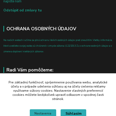
napíšte nám
Odstúpiť od zmluvy tu
OCHRANA OSOBNÝCH ÚDAJOV
Na našich weboch ručíme za plnú ochranu Vašich osobných údajov pred zneužitím. Všetky informácie,
ktoré uvediete o svojej osobe, sú chránené v zmysle zákona č.122/2013 Z.z. o ochrane osobných údajov a o
zmene a doplnení niektorých zákonov.
Radi Vám pomôžeme:
+421 908 700 612
Pre základnú funkčnosť, spríjemnenie používania webu, analytické
účely a v prípade udelenia súhlasu aj na účely cielenia reklamy
po-pia: 8.00 - 16.00
využívame súbory cookies. Nastavenie vlastných preferencií
cookies môžete kedykoľvek upraviť odkazom v spodnej časti
business@jtf.sk
stránok.
Súhlasím
Nastavenia