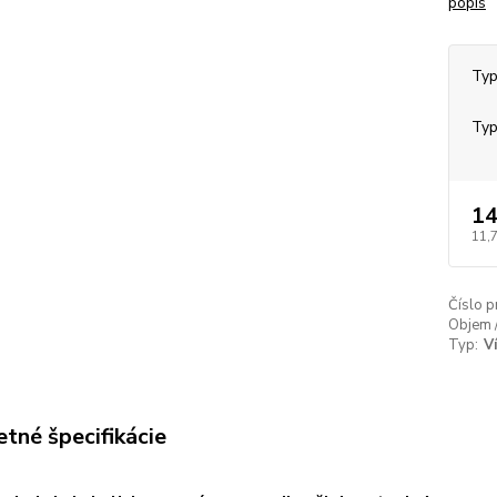
popis
Typ
Typ
14
11,
Číslo p
Objem 
Typ:
V
tné špecifikácie