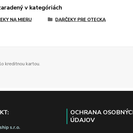
zaradený v kategóriách
EKY NA MIERU
DARČEKY PRE OTECKA
o kreditnou kartou.
KT:
OCHRANA OSOBNÝC
ÚDAJOV
hip s.r.o.