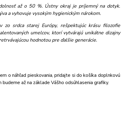
dolnosť až o 50 %. Ústny okraj je príjemný na dotyk.
umýva a vyhovuje vysokým hygienickým nárokom.
 zo srdca starej Európy, rešpektujúc krásu filozofie
alentovaných umelcov, ktorí vytvárajú unikátne dizajny
pretrvávajúcou hodnotou pre ďalšie generácie.
jem o náhľad pieskovania, pridajte si do košíka doplnkovú
m budeme až na základe Vášho odsúhlasenia grafiky.