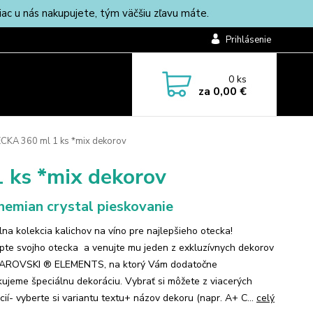
c u nás nakupujete, tým väčšiu zľavu máte.
Prihlásenie
0
ks
za
0,00 €
CKA 360 ml 1 ks *mix dekorov
 ks *mix dekorov
emian crystal pieskovanie
lna kolekcia kalichov na víno pre najlepšieho otecka!
pte svojho otecka a venujte mu jeden z exkluzívnych dekorov
AROVSKI ® ELEMENTS, na ktorý Vám dodatočne
kujeme špeciálnu dekoráciu. Vybrať si môžete z viacerých
cií- vyberte si variantu textu+ názov dekoru (napr. A+ C...
celý