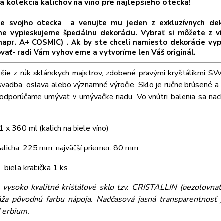
a kolekcia kalichov na víno pre najlepšieho otecka!
te svojho otecka a venujte mu jeden z exkluzívnych 
e vypieskujeme špeciálnu dekoráciu. Vybrať si môžete z vi
napr. A+ COSMIC) . Ak by ste chceli namiesto dekorácie vyp
vať- radi Vám vyhovieme a vytvoríme len Váš originál.
pšie z rúk sklárskych majstrov, zdobené pravými kryštálikm
svadba, oslava alebo významné výročie. Sklo je ručne brúsené a 
odporúčame umývať v umývačke riadu. Vo vnútri balenia sa nach
1 x 360 ml (kalich na biele víno)
alicha: 225 mm, najväčší priemer: 80 mm
: biela krabička 1 ks
:
vysoko kvalitné krištáľové sklo tzv. CRISTALLIN (bezolovnaté
áža pôvodnú farbu nápoja. Nadčasová jasná transparentnosť j
d erbium.