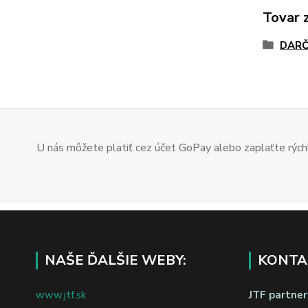
Tovar 
DARČ
U nás môžete platiť cez účet GoPay alebo zaplaťte rýchl
NAŠE ĎALŠIE WEBY:
KONTA
www.jtf.sk
JTF partners