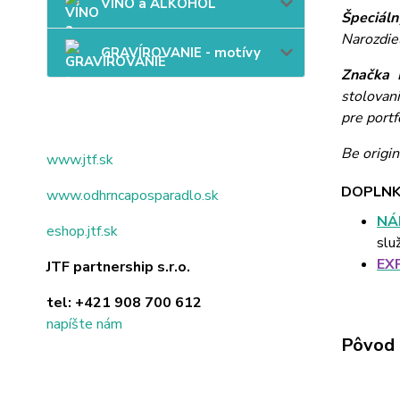
VÍNO a ALKOHOL
Špeciáln
Narozdie
GRAVÍROVANIE - motívy
Značka 
stolovan
pre portf
Be origin
www.jtf.sk
DOPLNK
www.odhrncaposparadlo.sk
NÁ
eshop.jtf.sk
slu
EX
JTF partnership s.r.o.
tel:
+421 908 700 612
napíšte nám
Pôvod 