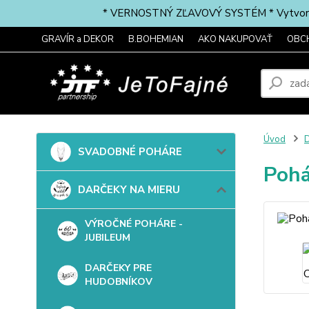
* VERNOSTNÝ ZĽAVOVÝ SYSTÉM * Vytvorte si 
GRAVÍR a DEKOR
B.BOHEMIAN
AKO NAKUPOVAŤ
OBC
Úvod
SVADOBNÉ POHÁRE
Pohá
DARČEKY NA MIERU
VÝROČNÉ POHÁRE -
JUBILEUM
DARČEKY PRE
HUDOBNÍKOV