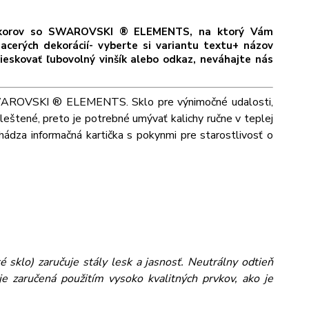
dekorov so SWAROVSKI ® ELEMENTS, na ktorý Vám
acerých dekorácií- vyberte si variantu textu+ názov
ieskovať ľubovolný vinšík alebo odkaz, neváhajte nás
i SWAROVSKI ® ELEMENTS. Sklo pre výnimočné udalosti,
leštené, preto je potrebné umývať kalichy ručne v teplej
ádza informačná kartička s pokynmi pre starostlivosť o
 sklo) zaručuje stály lesk a jasnosť. Neutrálny odtieň
e zaručená použitím vysoko kvalitných prvkov, ako je