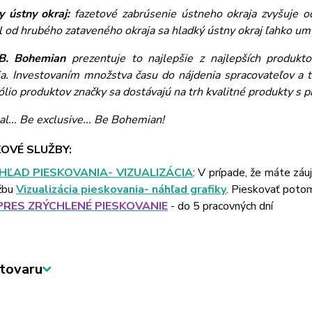
y ústny okraj:
fazetové zabrúsenie ústneho okraja zvyšuje o
l od hrubého zataveného okraja sa hladký ústny okraj ľahko 
B. Bohemian
prezentuje to najlepšie z najlepších produktov
ia. Investovaním množstva času do nájdenia spracovateľov a t
ólio produktov značky sa dostávajú na trh kvalitné produkty s 
al... Be exclusive... Be Bohemian!
OVÉ SLUŽBY:
HĽAD PIESKOVANIA- VIZUALIZÁCIA
: V prípade, že máte záu
žbu
Vizualizácia pieskovania- náhľad grafiky
. Pieskovať poto
PRES ZRÝCHLENÉ PIESKOVANIE
- do 5 pracovných dní
tovaru