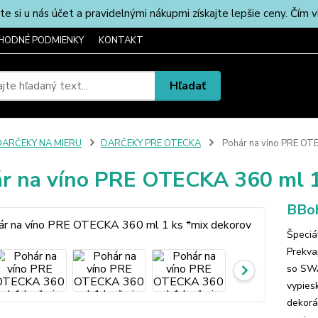
u nás účet a pravidelnými nákupmi získajte lepšie ceny. Čím via
HODNÉ PODMIENKY
KONTAKT
Hľadať
DARČEKY NA MIERU
DARČEKY PRE OTECKA
Pohár na víno PRE OTE
r na víno PRE OTECKA 360 ml 1
BBoh
Špeciá
Prekva
so SW
vypies
dekorá