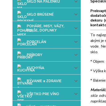
Špeciáln
SKLO NA PÁLENKU
Prekvap
SKLO BRÚSENÉ
dodatočn
dekoru (
kontakto
POHÁRE, MISY, VÁZY,
FĽAŠE, DOPLNKY
To najle
akými je 
PORCELÁN
vode. Ne
sklo.
PRÍBORY
* Objem: 
KUCHYŇA
* Výška k
* Balenie
BÝVANIE a ZDRAVIE
Materiál
VŠETKO PRE VÍNO
skla odr
napríkla