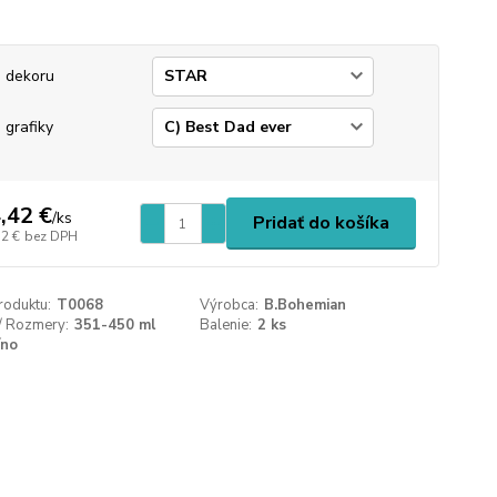
 dekoru
 grafiky
,42 €
/
ks
Pridať do košíka
72 €
bez DPH
roduktu:
T0068
Výrobca:
B.Bohemian
/ Rozmery:
351-450 ml
Balenie:
2 ks
íno