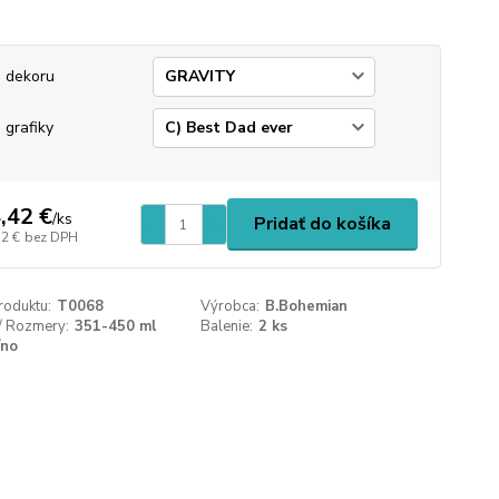
 dekoru
 grafiky
,42 €
/
ks
Pridať do košíka
72 €
bez DPH
roduktu:
T0068
Výrobca:
B.Bohemian
/ Rozmery:
351-450 ml
Balenie:
2 ks
íno