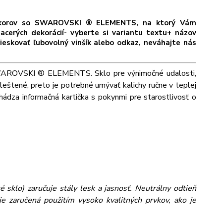
dekorov so SWAROVSKI ® ELEMENTS, na ktorý Vám
acerých dekorácií- vyberte si variantu textu+ názov
ieskovať ľubovolný vinšík alebo odkaz, neváhajte nás
i SWAROVSKI ® ELEMENTS. Sklo pre výnimočné udalosti,
leštené, preto je potrebné umývať kalichy ručne v teplej
ádza informačná kartička s pokynmi pre starostlivosť o
 sklo) zaručuje stály lesk a jasnosť. Neutrálny odtieň
e zaručená použitím vysoko kvalitných prvkov, ako je