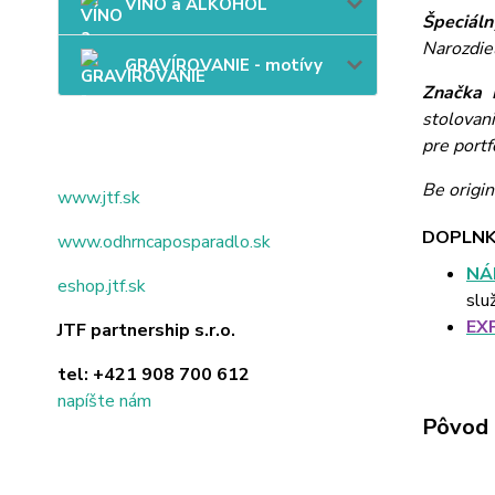
VÍNO a ALKOHOL
Špeciáln
Narozdie
GRAVÍROVANIE - motívy
Značka 
stolovan
pre portf
Be origin
www.jtf.sk
DOPLNK
www.odhrncaposparadlo.sk
NÁ
eshop.jtf.sk
slu
EX
JTF partnership s.r.o.
tel:
+421 908 700 612
napíšte nám
Pôvod 