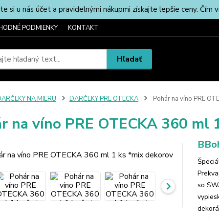
u nás účet a pravidelnými nákupmi získajte lepšie ceny. Čím via
HODNÉ PODMIENKY
KONTAKT
Hľadať
DARČEKY NA MIERU
DARČEKY PRE OTECKA
Pohár na víno PRE OTE
r na víno PRE OTECKA 360 ml 1
BBoh
Špeciá
Prekva
so SW
vypies
dekorá