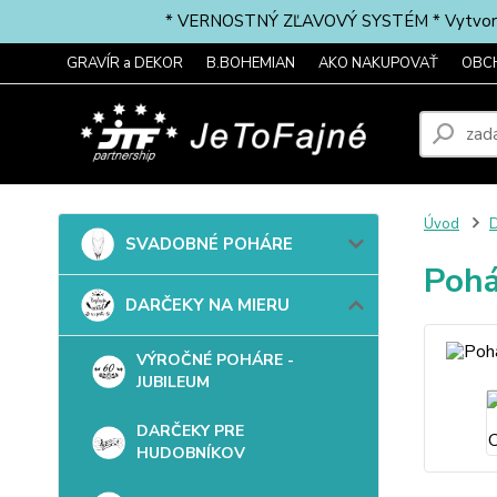
* VERNOSTNÝ ZĽAVOVÝ SYSTÉM * Vytvorte si 
GRAVÍR a DEKOR
B.BOHEMIAN
AKO NAKUPOVAŤ
OBC
Úvod
SVADOBNÉ POHÁRE
Pohá
DARČEKY NA MIERU
VÝROČNÉ POHÁRE -
JUBILEUM
DARČEKY PRE
HUDOBNÍKOV