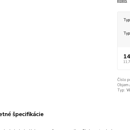
popis
Typ
Typ
14
11,
Číslo p
Objem 
Typ:
V
tné špecifikácie