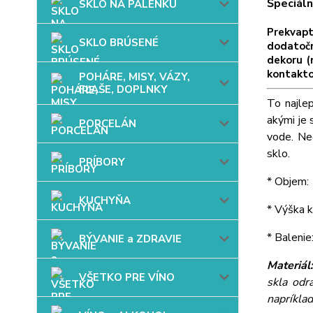
Špeciáln
SKLO NA PÁLENKU
Prekvap
SKLO BRÚSENÉ
dodatočn
dekoru (
kontakto
POHÁRE, MISY, VÁZY,
FĽAŠE, DOPLNKY
To najle
akými je 
PORCELÁN
vode. Ne
sklo.
PRÍBORY
* Objem: 
KUCHYŇA
* Výška k
* Balenie
BÝVANIE a ZDRAVIE
Materiál
VŠETKO PRE VÍNO
skla odr
napríkla