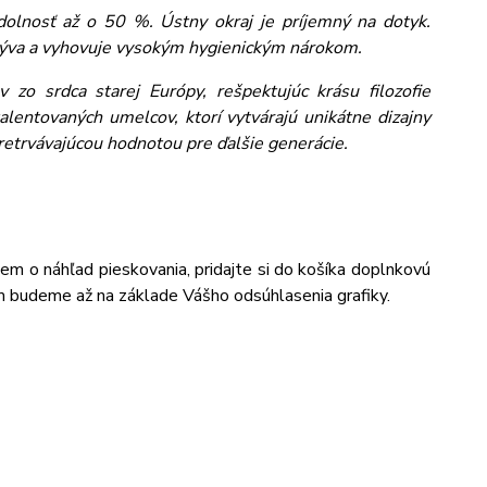
dolnosť až o 50 %. Ústny okraj je príjemný na dotyk.
umýva a vyhovuje vysokým hygienickým nárokom.
 zo srdca starej Európy, rešpektujúc krásu filozofie
alentovaných umelcov, ktorí vytvárajú unikátne dizajny
pretrvávajúcou hodnotou pre ďalšie generácie.
jem o náhľad pieskovania, pridajte si do košíka doplnkovú
m budeme až na základe Vášho odsúhlasenia grafiky.