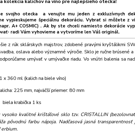
a kolekcia kalichov na víno pre najlepšieho otecka!
te svojho otecka a venujte mu jeden z exkluzívnych 
e vypieskujeme špeciálnu dekoráciu. Vybrať si môžete z vi
napr. A+ COSMIC) . Ak by ste chceli namiesto dekorácie vyp
vať- radi Vám vyhovieme a vytvoríme len Váš originál.
pšie z rúk sklárskych majstrov, zdobené pravými kryštálikm
svadba, oslava alebo významné výročie. Sklo je ručne brúsené a 
odporúčame umývať v umývačke riadu. Vo vnútri balenia sa nach
1 x 360 ml (kalich na biele víno)
alicha: 225 mm, najväčší priemer: 80 mm
: biela krabička 1 ks
:
vysoko kvalitné krištáľové sklo tzv. CRISTALLIN (bezolovnaté
áža pôvodnú farbu nápoja. Nadčasová jasná transparentnosť j
d erbium.