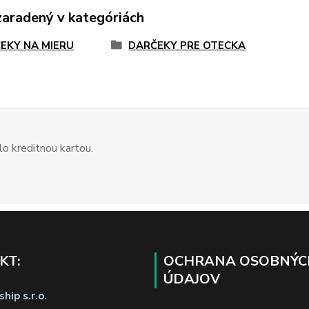
zaradený v kategóriách
EKY NA MIERU
DARČEKY PRE OTECKA
o kreditnou kartou.
KT:
OCHRANA OSOBNÝC
ÚDAJOV
hip s.r.o.