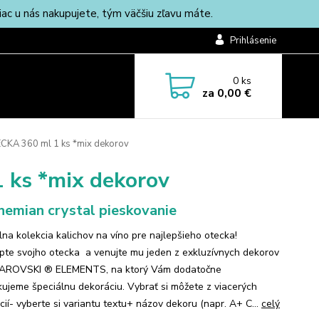
c u nás nakupujete, tým väčšiu zľavu máte.
Prihlásenie
0
ks
za
0,00 €
CKA 360 ml 1 ks *mix dekorov
 ks *mix dekorov
emian crystal pieskovanie
lna kolekcia kalichov na víno pre najlepšieho otecka!
pte svojho otecka a venujte mu jeden z exkluzívnych dekorov
AROVSKI ® ELEMENTS, na ktorý Vám dodatočne
kujeme špeciálnu dekoráciu. Vybrať si môžete z viacerých
cií- vyberte si variantu textu+ názov dekoru (napr. A+ C...
celý