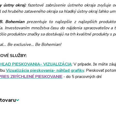
y ústny okraj:
fazetové zabrúsenie ústneho okraja zvyšuje o
l od hrubého zataveného okraja sa hladký ústny okraj ľahko 
B. Bohemian
prezentuje to najlepšie z najlepších produktov
ia. Investovaním množstva času do nájdenia spracovateľov a t
ólio produktov značky sa dostávajú na trh kvalitné produkty s 
al... Be exclusive... Be Bohemian!
OVÉ SLUŽBY:
HĽAD PIESKOVANIA- VIZUALIZÁCIA
: V prípade, že máte záu
žbu
Vizualizácia pieskovania- náhľad grafiky
. Pieskovať poto
PRES ZRÝCHLENÉ PIESKOVANIE
- do 5 pracovných dní
tovaru