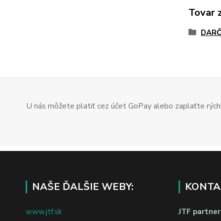
Tovar 
DARČ
U nás môžete platiť cez účet GoPay alebo zaplaťte rýchl
NAŠE ĎALŠIE WEBY:
KONTA
www.jtf.sk
JTF partners