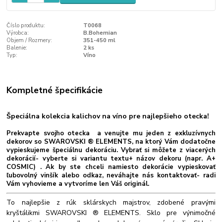
Číslo produktu:
T0068
Výrobca:
B.Bohemian
Objem / Rozmery:
351-450 ml
Balenie:
2 ks
Typ:
Víno
Kompletné špecifikácie
Špeciálna kolekcia kalichov na víno pre najlepšieho otecka!
Prekvapte svojho otecka a venujte mu jeden z exkluzívnych
dekorov so SWAROVSKI ® ELEMENTS, na ktorý Vám dodatočne
vypieskujeme špeciálnu dekoráciu. Vybrať si môžete z viacerých
dekorácií- vyberte si variantu textu+ názov dekoru (napr. A+
COSMIC) . Ak by ste chceli namiesto dekorácie vypieskovať
ľubovolný vinšík alebo odkaz, neváhajte nás kontaktovať- radi
Vám vyhovieme a vytvoríme len Váš originál.
To najlepšie z rúk sklárskych majstrov, zdobené pravými
kryštálikmi SWAROVSKI ® ELEMENTS. Sklo pre výnimočné