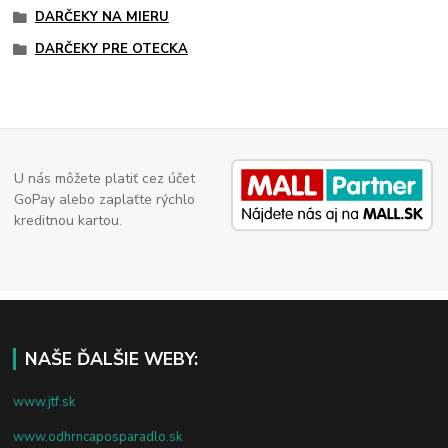
DARČEKY NA MIERU
DARČEKY PRE OTECKA
U nás môžete platiť cez účet
GoPay alebo zaplaťte rýchlo
kreditnou kartou.
NAŠE ĎALŠIE WEBY:
www.jtf.sk
www.odhrncaposparadlo.sk