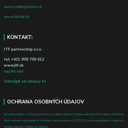
www.vsetkoprevino.sk
www.4toilet.sk
KONTAKT:
JTF partnership s.r.o.
tel:
+421 908 700 612
www.jtf.sk
napíšte nám
Odstúpiť od zmluvy tu
OCHRANA OSOBNÝCH ÚDAJOV
Na našich weboch ručíme za plnú ochranu Vašich osobných údajov pred zneužitím. Všetky informácie,
ktoré uvediete o svojej osobe, sú chránené v zmysle zákona č.122/2013 Z.z. o ochrane osobných údajov a o
zmene a doplnení niektorých zákonov.