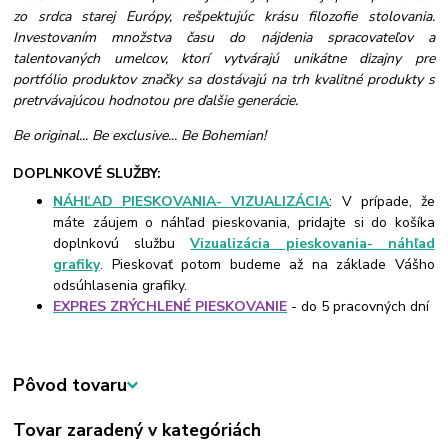
zo srdca starej Európy, rešpektujúc krásu filozofie stolovania.
Investovaním množstva času do nájdenia spracovateľov a
talentovaných umelcov, ktorí vytvárajú unikátne dizajny pre
portfólio produktov značky sa dostávajú na trh kvalitné produkty s
pretrvávajúcou hodnotou pre ďalšie generácie.
Be original... Be exclusive... Be Bohemian!
DOPLNKOVÉ SLUŽBY:
NÁHĽAD PIESKOVANIA- VIZUALIZÁCIA
: V prípade, že
máte záujem o náhľad pieskovania, pridajte si do košíka
doplnkovú službu
Vizualizácia pieskovania- náhľad
grafiky
. Pieskovať potom budeme až na základe Vášho
odsúhlasenia grafiky.
EXPRES ZRÝCHLENÉ PIESKOVANIE
- do 5 pracovných dní
Pôvod tovaru
Tovar zaradený v kategóriách