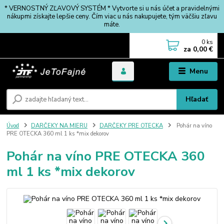
* VERNOSTNÝ ZĽAVOVÝ SYSTÉM * Vytvorte si u nás účet a pravidelnými
nákupmi získajte lepšie ceny. Čím viac u nás nakupujete, tým väčšiu zľavu
máte.
0
ks
za
0,00 €
Menu
Hľadať
Úvod
DARČEKY NA MIERU
DARČEKY PRE OTECKA
Pohár na víno
PRE OTECKA 360 ml 1 ks *mix dekorov
Pohár na víno PRE OTECKA 360
ml 1 ks *mix dekorov