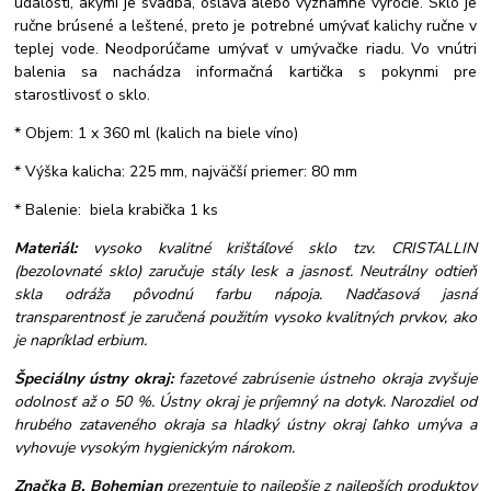
udalosti, akými je svadba, oslava alebo významné výročie. Sklo je
ručne brúsené a leštené, preto je potrebné umývať kalichy ručne v
teplej vode. Neodporúčame umývať v umývačke riadu. Vo vnútri
balenia sa nachádza informačná kartička s pokynmi pre
starostlivosť o sklo.
* Objem: 1 x 360 ml (kalich na biele víno)
* Výška kalicha: 225 mm, najväčší priemer: 80 mm
* Balenie: biela krabička 1 ks
Materiál:
vysoko kvalitné krištáľové sklo tzv. CRISTALLIN
(bezolovnaté sklo) zaručuje stály lesk a jasnosť. Neutrálny odtieň
skla odráža pôvodnú farbu nápoja. Nadčasová jasná
transparentnosť je zaručená použitím vysoko kvalitných prvkov, ako
je napríklad erbium.
Špeciálny ústny okraj:
fazetové zabrúsenie ústneho okraja zvyšuje
odolnosť až o 50 %. Ústny okraj je príjemný na dotyk. Narozdiel od
hrubého zataveného okraja sa hladký ústny okraj ľahko umýva a
vyhovuje vysokým hygienickým nárokom.
Značka B. Bohemian
prezentuje to najlepšie z najlepších produktov