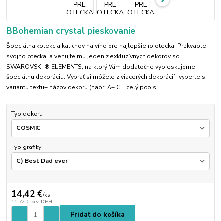
BBohemian crystal pieskovanie
Špeciálna kolekcia kalichov na víno pre najlepšieho otecka! Prekvapte
svojho otecka a venujte mu jeden z exkluzívnych dekorov so
SWAROVSKI ® ELEMENTS, na ktorý Vám dodatočne vypieskujeme
špeciálnu dekoráciu. Vybrať si môžete z viacerých dekorácií- vyberte si
variantu textu+ názov dekoru (napr. A+ C...
celý popis
Typ dekoru
Typ grafiky
14,42 €
/
ks
11,72 €
bez DPH
Pridať do košíka